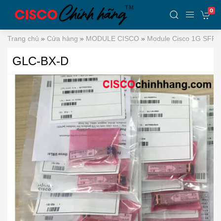
0
Trang chủ
»
Cửa hàng
»
MODULE CISCO
»
Module Cisco 1G SFP
GLC-BX-D