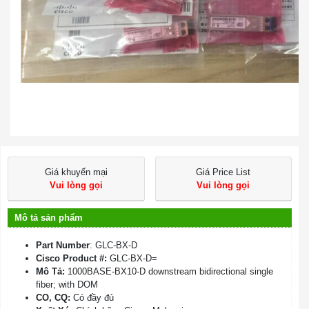
Giá khuyến mại
Giá Price List
Vui lòng gọi
Vui lòng gọi
Mô tả sản phẩm
Part Number
: GLC-BX-D
Cisco Product #:
GLC-BX-D=
Mô Tả:
1000BASE-BX10-D downstream bidirectional single
fiber; with DOM
CO, CQ:
Có đầy đủ