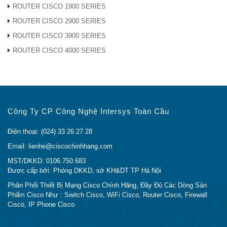
ROUTER CISCO 1900 SERIES
Thiết bị GLC-BX-D Chính hãng với giá thành rẻ
ROUTER CISCO 2900 SERIES
nhất Việt Nam.
Dịch Vụ, Tư vấn Chuyên Nghiệp và Tận Tình.
ROUTER CISCO 3900 SERIES
Hõ Trợ Tư Vấn kỹ thuật hoàn toàn miễn phí của
ROUTER CISCO 4000 SERIES
đội ngũ nhân sự có hơn 10 năm kinh nghiệm.
Giao hàng nhanh trên Toàn Quốc, thời gian giao
hàng chỉ trong 24h.
Đổi trả miễn phí trong 7 ngày.
Cho mượn thiết bị tương đương trong quá trình
Công Ty CP Công Nghệ Intersys Toàn Cầu
bảo hành
Điện thoại: (024) 33 26 27 28
CAM KẾT CỦA CISCO CHÍNH HÃNG
Email: lienhe@ciscochinhhang.com
Hàng Chính Hãng 100%.
MST/DKKD: 0106.750.683
Giá Rẻ Nhất (hoàn tiền nếu có chỗ rẻ hơn)
Được cấp bởi: Phòng DKKD, sở KH&DT TP Hà Nội
Đổi trả miễn phí trong 7 ngày
Phân Phối Thiết Bị Mạng Cisco Chính Hãng, Đầy Đủ Các Dòng Sản
Bảo Hành 12 Tháng
Phẩm Cisco Như : Switch Cisco, WiFi Cisco, Router Cisco, Firewall
Cisco, IP Phone Cisco
Bảo Hành Chính Hãng
Đầy Đủ CO, CQ (Bản Gốc)