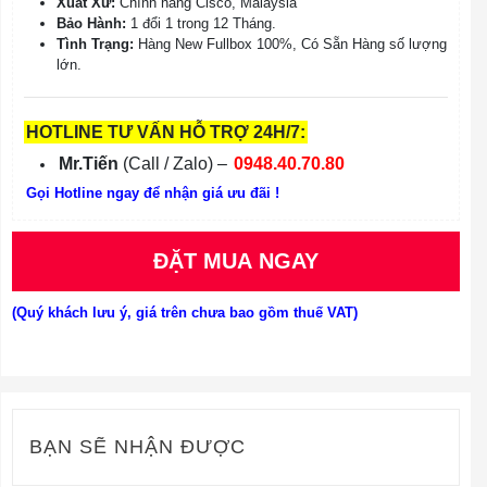
Xuất Xứ:
Chính hãng Cisco, Malaysia
Bảo Hành:
1 đổi 1 trong 12 Tháng.
Tình Trạng:
Hàng New Fullbox 100%, Có Sẵn Hàng số lượng
lớn.
HOTLINE TƯ VẤN HỖ TRỢ 24H/7:
Mr.Tiến
(Call / Zalo) –
0948.40.70.80
Gọi Hotline ngay để nhận giá ưu đãi !
ĐẶT MUA NGAY
(Quý khách lưu ý, giá trên chưa bao gồm thuế VAT)
BẠN SẼ NHẬN ĐƯỢC