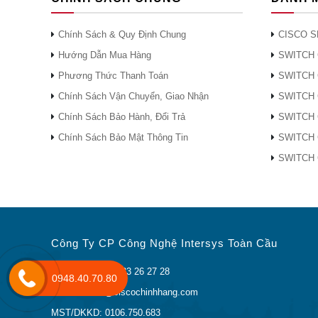
Chính Sách & Quy Định Chung
CISCO S
Hướng Dẫn Mua Hàng
SWITCH 
Phương Thức Thanh Toán
SWITCH 
Chính Sách Vận Chuyển, Giao Nhận
SWITCH 
Chính Sách Bảo Hành, Đổi Trả
SWITCH 
Chính Sách Bảo Mật Thông Tin
SWITCH 
SWITCH 
Công Ty CP Công Nghệ Intersys Toàn Cầu
Điện thoại: (024) 33 26 27 28
0948.40.70.80
Email: lienhe@ciscochinhhang.com
MST/DKKD: 0106.750.683