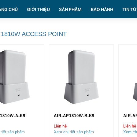
ANG CHỦ
GIỚI THIỆU
SẢN PHẨM
BẢO HÀNH
TIN TỨ
 1810W ACCESS POINT
1810W-A-K9
AIR-AP1810W-B-K9
AIR-A
Liên hệ
Liên hệ
tiết sản phẩm
Xem chi tiết sản phẩm
Xem chi