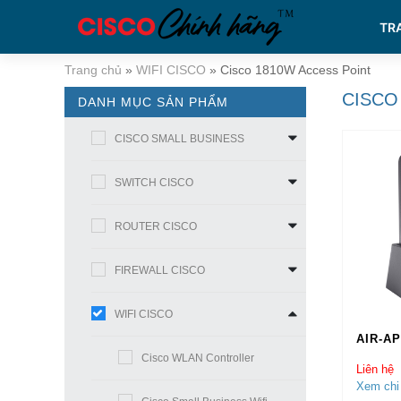
TR
Trang chủ
»
WIFI CISCO
»
Cisco 1810W Access Point
CISCO
DANH MỤC SẢN PHẨM
CISCO SMALL BUSINESS
SWITCH CISCO
ROUTER CISCO
FIREWALL CISCO
WIFI CISCO
AIR-AP
Cisco WLAN Controller
Liên hệ
Xem chi 