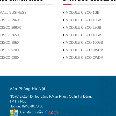
MALL BUSINESS
MODULE CISCO 1GB
CISCO 2960L
MODULE CISCO 10GB
CISCO 2960X
MODULE CISCO 25GB
CISCO 3650
MODULE CISCO 40GB
CISCO 3850
MODULE CISCO 100GB
CISCO 9200
MODULE CISCO DWDM
CISCO 9300
MODULE CISCO CWDM
Văn Phòng Hà Nội
NO7C-LK19 Hồ Học Lãm, P.Vạn Phúc, Quận Hà Đông,
TP Hà Nội.
Hotline: 0948.40.70.80
Bản đồ chỉ dẫn