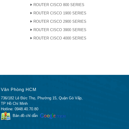
ROUTER CISCO 800 SERIES
ROUTER CISCO 1900 SERIES
ROUTER CISCO 2900 SERIES
ROUTER CISCO 3900 SERIES
ROUTER CISCO 4000 SERIES
SE-T
Văn Phòng HCM
736/182 Lê Đức Thọ, Phường 15, Quận Gò Vấp,
TP Hồ Chí Minh
net cục
Hotline: 0948.40.70.80
Bản đồ chỉ dẫn
i dưới