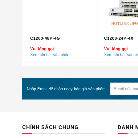
Tốc độ dữ liệu PHY 
Đặc trưng
Tổng hợp gói: A-MPD
Lựa chọn tần số độn
C1200-48P-4G
C1200-24P-4X
Hỗ trợ đa dạng dịch
Vui lòng gọi
Vui lòng gọi
Xem chi tiết sản phẩm
Xem chi tiết sản 
N (N miền quy định):
– 2,412 đến 2,462 G
Miền quy định
– 5,180 đến 5,320 G
Nhập Email để nhận ngay báo giá sản phẩm
– 5,745 đến 5,825 G
– 512 MB DRAM
– 256 MB flash
CHÍNH SÁCH CHUNG
DANH 
Hệ thống