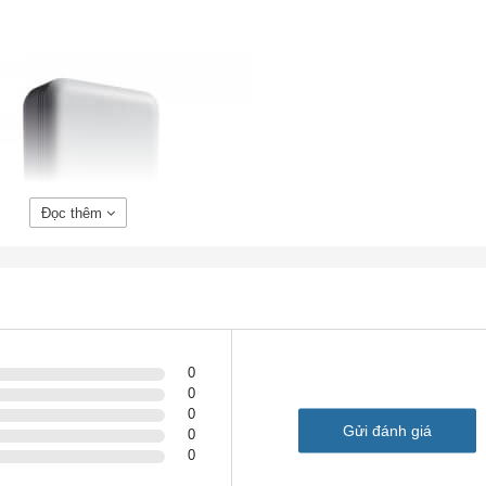
Đọc thêm
0
0
1ac Wave 2 1810w, 2×2:2, 3 GbE; N Domain
0
Gửi đánh giá
0
0