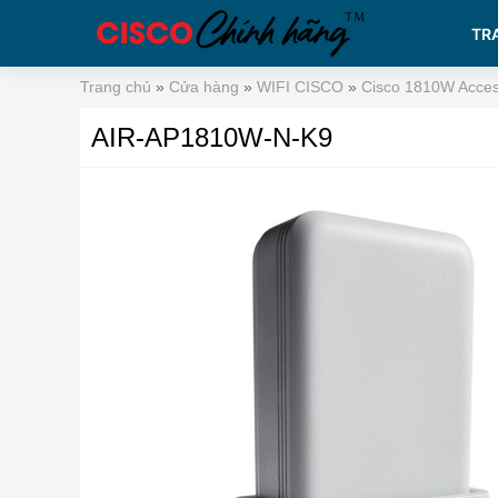
TR
Trang chủ
»
Cửa hàng
»
WIFI CISCO
»
Cisco 1810W Acces
AIR-AP1810W-N-K9