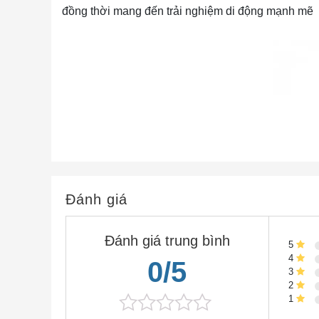
đồng thời mang đến trải nghiệm di động mạnh mẽ
Đánh giá
Đánh giá trung bình
5
4
0/5
AIR-AP1810W-N-K9 802.1
3
2
1
Thông số nhanh