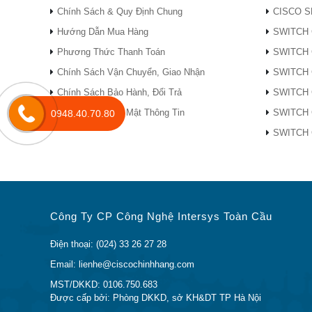
– Hệ thống 1,4 GHz 
Chính Sách & Quy Định Chung
CISCO S
Hướng Dẫn Mua Hàng
SWITCH 
Kích thước (W x L x H)
165 x 114 x 41 mm (Đ
Phương Thức Thanh Toán
SWITCH 
Cân nặng
560g (Điểm truy cập 
Chính Sách Vận Chuyển, Giao Nhận
SWITCH 
So sánh AIR-AP1810W-N-K9 với các mặt h
Chính Sách Bảo Hành, Đổi Trả
SWITCH 
Bảng 2 cho thấy sự so sánh giữa AIR-OEAP18
Chính Sách Bảo Mật Thông Tin
SWITCH 
0948.40.70.80
SWITCH 
Mô hình
AIR-OEAP1810-N-K9
Tính năng
OfficeExtend
đặc biệt
Công Ty CP Công Nghệ Intersys Toàn Cầu
– Cổng đường lên PoE 1 × 10/100
Điện thoại: (024) 33 26 27 28
– 1 cổng giao diện điều khiển quản 
Email: lienhe@ciscochinhhang.com
Giao diện
– Cổng 3 × 10/100 / 1000BASE-T (c
MST/DKKD: 0106.750.683
bộ), bao gồm 1 cổng PoE out
Được cấp bởi: Phòng DKKD, sở KH&DT TP Hà Nội