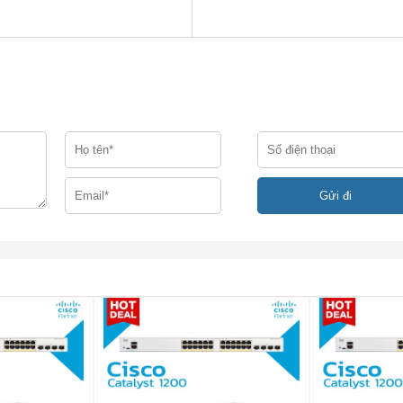
 AIR-AP1810W-N-K9
oE 1 × 10/100 / 1000BASE-T
iều khiển quản lý (RJ-45)
 1000BASE-T (cổng Ethernet cục bộ), bao gồm 1 cổng PoE out
p thụ động RJ-45 (trở lại dưới cùng)
 DC
dùng / đa người dùng với hai luồng không gian
(MRC)
80 MHz