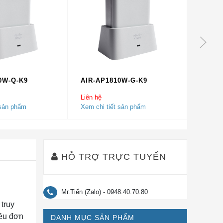
0W-Q-K9
AIR-AP1810W-G-K9
AIR-A
Liên hệ
Liên hệ
 sản phẩm
Xem chi tiết sản phẩm
Xem chi
HỖ TRỢ TRỰC TUYẾN
Mr.Tiến (Zalo) - 0948.40.70.80
truy
iều đơn
DANH MỤC SẢN PHẨM