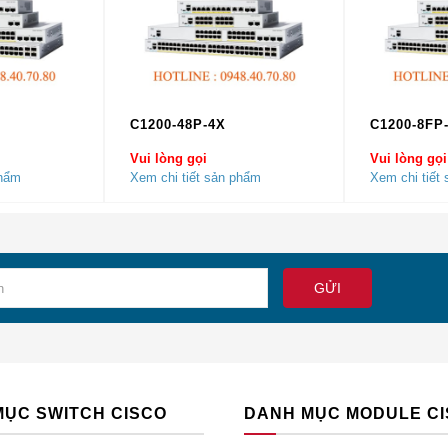
lên đến 866,7 Mbps (80 MHz trên 5 GHz)
U (Tx / Rx), A-MSDU (Rx)
g 802.11 (DFS)
C1200-48P-4X
C1200-8FP
 chuyển theo chu kỳ (CSD)
Vui lòng gọi
Vui lòng gọi
phẩm
Xem chi tiết sản phẩm
Xem chi tiết
Hz; 11 kênh
Hz; 8 kênh
Hz; 5 kênh
MỤC SWITCH CISCO
DANH MỤC MODULE C