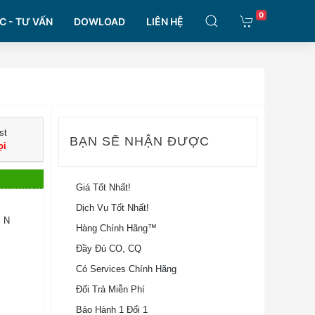
0
C - TƯ VẤN
DOWLOAD
LIÊN HỆ
st
BẠN SẼ NHẬN ĐƯỢC
ọi
Giá Tốt Nhất!
Dịch Vụ Tốt Nhất!
; N
Hàng Chính Hãng™
Đầy Đủ CO, CQ
Có Services Chính Hãng
Đổi Trả Miễn Phí
Bảo Hành 1 Đổi 1