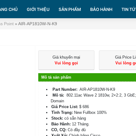
ANG CHỦ
GIỚI THIỆU
SẢN PHẨM
BẢO HÀNH
TIN TỨ
s Point
»
AIR-AP1810W-N-K9
Giá khuyến mại
Giá Price Li
Vui lòng gọi
Vui lòng g
Mô tả sản phẩm
Part Number:
AIR-AP1810W-N-K9
Mô tả:
802.11ac Wave 2 1810w, 2×2:2, 3 GbE
Domain
Giá Price List:
$ 686
Tình Trạng:
New Fullbox 100%
Stock:
có sẵn hàng
Bảo Hành:
12 Tháng.
CO, CQ:
Có đầy đủ
Xuất Xứ:
Chính hãng Cisco