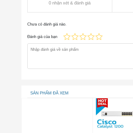
0 nhận xét & đánh giá
Bảng 1 cho thấy thông số kỹ thuật nhanh của
Mã sản phẩm
AIR-AP1810W-N-K9
Chưa có đánh giá nào.
– Cổng đường lên P
Đánh giá của bạn
– 1 cổng giao diện đ
– Cổng 3 × 10/100 /
Giao diện
– 1 × cổng chuyển tiế
– Đầu nối nguồn 1 ×
SẢN PHẨM ĐÃ XEM
2×2 MIMO một người 
Kết hợp tỷ lệ tối đa 
Các kênh 20, 40 và 