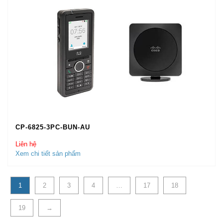
CP-6825-3PC-BUN-AU
Liên hệ
Xem chi tiết sản phẩm
1
2
3
4
…
17
18
19
→