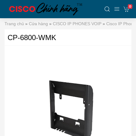
0
Trang chủ
»
Cửa hàng
»
CISCO IP PHONES VOIP
»
Cisco IP Phone
CP-6800-WMK