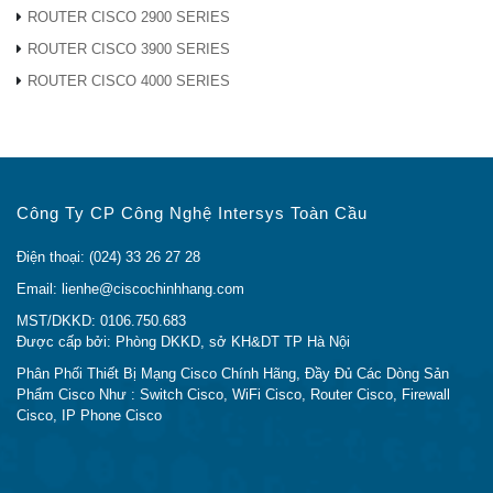
Hotline: (Call/Zalo): 0948.40.70.80
ROUTER CISCO 2900 SERIES
Email:
lienhe@ciscochinhhang.com
ROUTER CISCO 3900 SERIES
>>> Địa Chỉ Mua IP Phones VOIP Cisco CP-
ROUTER CISCO 4000 SERIES
6800-WMK Tại Sài Gòn
Đ/c: 736/182 Lê Đức Thọ, Phường 15, Quận Gò Vấp,
TP Hồ Chí Minh
Công Ty CP Công Nghệ Intersys Toàn Cầu
Tel: 024 33 26 27 28
Hotline: (Call/Zalo): 0948.40.70.80
Điện thoại: (024) 33 26 27 28
Email:
lienhe@ciscochinhhang.com
Email: lienhe@ciscochinhhang.com
MST/DKKD: 0106.750.683
Được cấp bởi: Phòng DKKD, sở KH&DT TP Hà Nội
Phân Phối Thiết Bị Mạng Cisco Chính Hãng, Đầy Đủ Các Dòng Sản
Phẩm Cisco Như : Switch Cisco, WiFi Cisco, Router Cisco, Firewall
Cisco, IP Phone Cisco