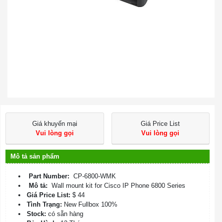
Giá khuyến mại
Giá Price List
Vui lòng gọi
Vui lòng gọi
Mô tả sản phẩm
Part Number:
CP-6800-WMK
Mô tả:
Wall mount kit for Cisco IP Phone 6800 Series
Giá Price List:
$ 44
Tình Trạng:
New Fullbox 100%
Stock:
có sẵn hàng