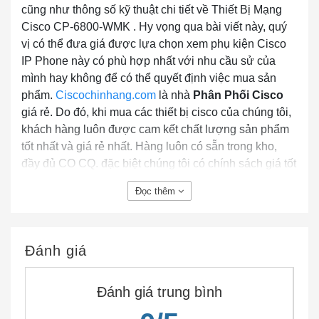
cũng như thông số kỹ thuật chi tiết về Thiết Bị Mạng
Cisco CP-6800-WMK . Hy vọng qua bài viết này, quý
vị có thể đưa giá được lựa chọn xem phụ kiện Cisco
IP Phone này có phù hợp nhất với nhu cầu sử của
mình hay không để có thể quyết định việc mua sản
phẩm.
Ciscochinhang.com
là nhà
Phân Phối Cisco
giá rẻ. Do đó, khi mua các thiết bị cisco của chúng tôi,
khách hàng luôn được cam kết chất lượng sản phẩm
tốt nhất và giá rẻ nhất. Hàng luôn có sẵn trong kho,
đầy đủ CO CQ. đặc biệt chúng tôi có chính sách giá tốt
hỗ trợ cho dự án!
Đọc thêm
CẦN THÔNG TIN BỔ XUNG VỀ CP-6800-WMK ?
Đánh giá
Nếu bạn cần thêm bất cứ thông tin nào về sản
phẩm
Cisco CP-6800-WMK ?
Đánh giá trung bình
Hãy đặt câu hỏi ở phần
Live Chat
hoặc
Gọi ngay
Hotline
cho chúng tôi để được giải đáp