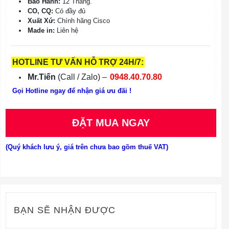
Bảo Hành:
12 Tháng.
CO, CQ:
Có đầy đủ
Xuất Xứ:
Chính hãng Cisco
Made in:
Liên hệ
HOTLINE TƯ VẤN HỖ TRỢ 24H/7:
Mr.Tiến
(Call / Zalo) –
0948.40.70.80
Gọi Hotline ngay để nhận giá ưu đãi !
ĐẶT MUA NGAY
(Quý khách lưu ý, giá trên chưa bao gồm thuế VAT)
BẠN SẼ NHẬN ĐƯỢC