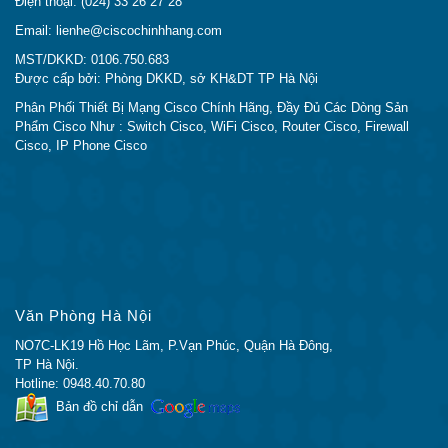
Điện thoại: (024) 33 26 27 28
Email: lienhe@ciscochinhhang.com
MST/DKKD: 0106.750.683
Được cấp bởi: Phòng DKKD, sở KH&DT TP Hà Nội
Phân Phối Thiết Bị Mạng Cisco Chính Hãng, Đầy Đủ Các Dòng Sản
Phẩm Cisco Như : Switch Cisco, WiFi Cisco, Router Cisco, Firewall
Cisco, IP Phone Cisco
Văn Phòng Hà Nội
NO7C-LK19 Hồ Học Lãm, P.Vạn Phúc, Quận Hà Đông,
TP Hà Nội.
Hotline: 0948.40.70.80
Bản đồ chỉ dẫn