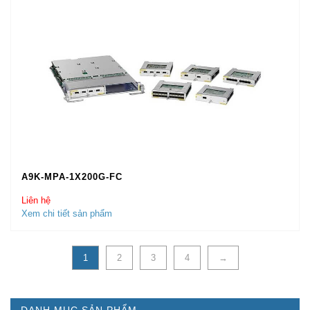
A9K-MPA-1X200G-FC
Liên hệ
Xem chi tiết sản phẩm
1
2
3
4
→