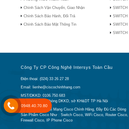
Chính Sách Vận Chuyển, Giao Nhận
SWITCH 
Chính Sách Bảo Hành, Đổi Trả
SWITCH 
Chính Sách Bảo Mật Thông Tin
SWITCH 
SWITCH 
Công Ty CP Công Nghệ Intersys Toàn Cầu
Điện thoại: (024) 33 26 27 28
Email: lienhe@ciscochinhhang.com
MST/DKKD: 0106.750.683
Được cấp bởi: Phòng DKKD, sở KH&DT TP Hà Nội
0948.40.70.80
Phân Phối Thiết Bị Mạng Cisco Chính Hãng, Đầy Đủ Các Dòng
Sản Phẩm Cisco Như : Switch Cisco, WiFi Cisco, Router Cisco,
Firewall Cisco, IP Phone Cisco