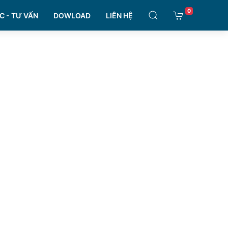
0
C - TƯ VẤN
DOWLOAD
LIÊN HỆ