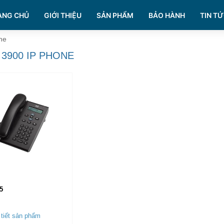
ANG CHỦ
GIỚI THIỆU
SẢN PHẨM
BẢO HÀNH
TIN TỨ
ne
 3900 IP PHONE
5
tiết sản phẩm