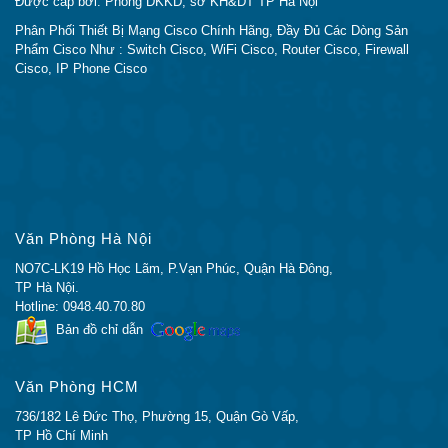
Được cấp bởi: Phòng DKKD, sở KH&DT TP Hà Nội
Phân Phối Thiết Bị Mạng Cisco Chính Hãng, Đầy Đủ Các Dòng Sản
Phẩm Cisco Như : Switch Cisco, WiFi Cisco, Router Cisco, Firewall
Cisco, IP Phone Cisco
Văn Phòng Hà Nội
NO7C-LK19 Hồ Học Lãm, P.Vạn Phúc, Quận Hà Đông,
TP Hà Nội.
Hotline: 0948.40.70.80
Bản đồ chỉ dẫn
Văn Phòng HCM
736/182 Lê Đức Thọ, Phường 15, Quận Gò Vấp,
TP Hồ Chí Minh