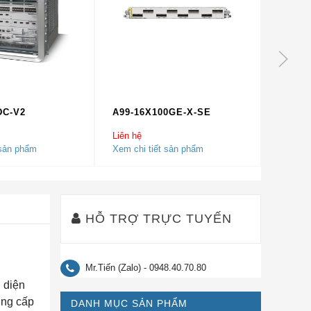
DC-V2
A99-16X100GE-X-SE
ASR-9
Liên hệ
Liên hệ
 sản phẩm
Xem chi tiết sản phẩm
Xem chi
HỖ TRỢ TRỰC TUYẾN
Mr.Tiến (Zalo) - 0948.40.70.80
 diện
ung cấp
DANH MỤC SẢN PHẨM