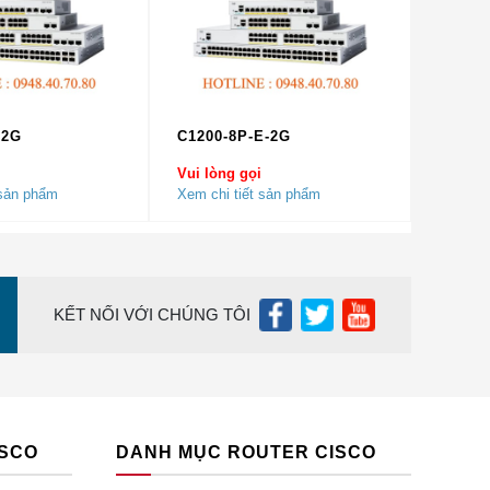
 một thẻ
-2G
C1200-8P-E-2G
hống
Vui lòng gọi
 sản phẩm
Xem chi tiết sản phẩm
ợp
(IP
KẾT NỐI VỚI CHÚNG TÔI
nh báo
khả
ISCO
DANH MỤC ROUTER CISCO