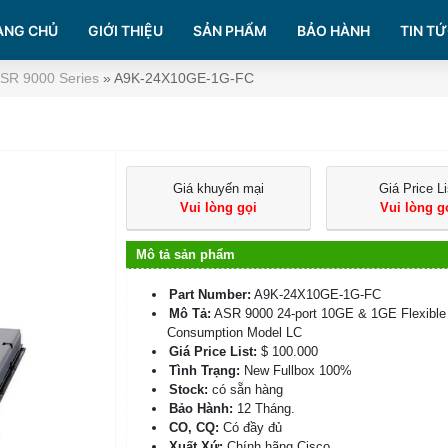
ANG CHỦ
GIỚI THIỆU
SẢN PHẨM
BẢO HÀNH
TIN TỨ
ASR 9000 Series
»
A9K-24X10GE-1G-FC
Giá khuyến mại
Giá Price Li
Vui lòng gọi
Vui lòng g
Mô tả sản phẩm
Part Number:
A9K-24X10GE-1G-FC
Mô Tả:
ASR 9000 24-port 10GE & 1GE Flexible
Consumption Model LC
Giá Price List:
$ 100.000
Tình Trạng:
New Fullbox 100%
Stock:
có sẵn hàng
Bảo Hành:
12 Tháng.
CO, CQ:
Có đầy đủ
Xuất Xứ:
Chính hãng Cisco