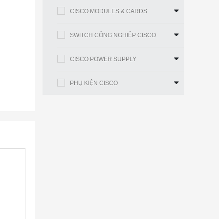
CISCO MODULES & CARDS
SWITCH CÔNG NGHIỆP CISCO
CISCO POWER SUPPLY
PHỤ KIỆN CISCO
ASR
ới
co ASR
.
 điều
 và Lớp
riển
vụ Lớp 2
 tối ưu