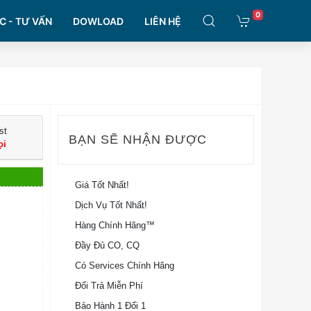
0
C - TƯ VẤN
DOWLOAD
LIÊN HỆ
st
BẠN SẼ NHẬN ĐƯỢC
ọi
Giá Tốt Nhất!
Dịch Vụ Tốt Nhất!
Hàng Chính Hãng™
Đầy Đủ CO, CQ
Có Services Chính Hãng
Đổi Trả Miễn Phí
Bảo Hành 1 Đổi 1