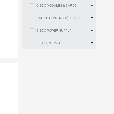
CISCO MODULES & CARDS
SWITCH CÔNG NGHIỆP CISCO
CISCO POWER SUPPLY
PHỤ KIỆN CISCO
 một thẻ
(IP
 hành đã