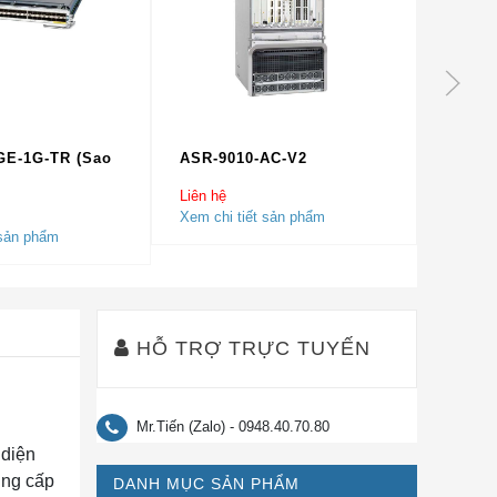
GE-1G-TR (Sao
ASR-9010-AC-V2
N9K-X
Liên hệ
Liên hệ
Xem chi tiết sản phẩm
Xem chi
 sản phẩm
HỖ TRỢ TRỰC TUYẾN
Mr.Tiến (Zalo) - 0948.40.70.80
 diện
ung cấp
DANH MỤC SẢN PHẨM