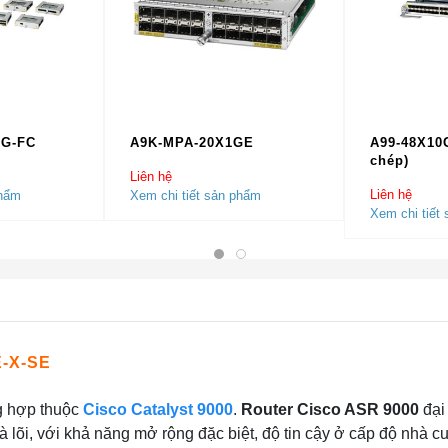
0G-FC
A9K-MPA-20X1GE
A99-48X10
chép)
Liên hệ
Liên hệ
phẩm
Xem chi tiết sản phẩm
Xem chi tiết
E-X-SE
ng hợp thuộc
Cisco Catalyst 9000
.
Router Cisco ASR 9000
đại
à lõi, với khả năng mở rộng đặc biệt, độ tin cậy ở cấp độ nhà c