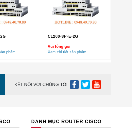
ng bị
t xứ.
nguồn
u khách
-2G
C1200-8P-E-2G
ợc
 Trong
Vui lòng gọi
 tin
 sản phẩm
Xem chi tiết sản phẩm
sản phẩm
KẾT NỐI VỚI CHÚNG TÔI
ISCO
DANH MỤC ROUTER CISCO