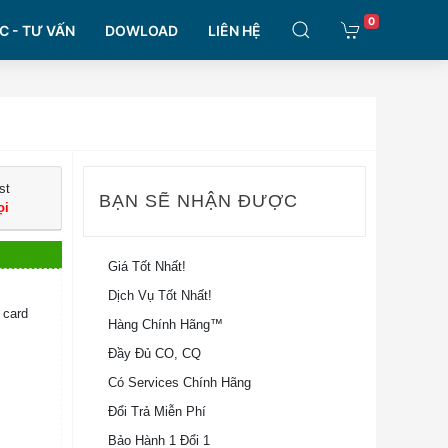
0
C - TƯ VẤN
DOWLOAD
LIÊN HỆ
st
BẠN SẼ NHẬN ĐƯỢC
ọi
Giá Tốt Nhất!
Dịch Vụ Tốt Nhất!
 card
Hàng Chính Hãng™
Đầy Đủ CO, CQ
Có Services Chính Hãng
Đổi Trả Miễn Phí
Bảo Hành 1 Đổi 1