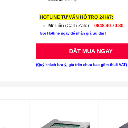
HOTLINE TƯ VẤN HỖ TRỢ 24H/7:
Mr.Tiến
(Call / Zalo) –
0948.40.70.80
Gọi Hotline ngay để nhận giá ưu đãi !
ĐẶT MUA NGAY
(Quý khách lưu ý, giá trên chưa bao gồm thuế VAT)