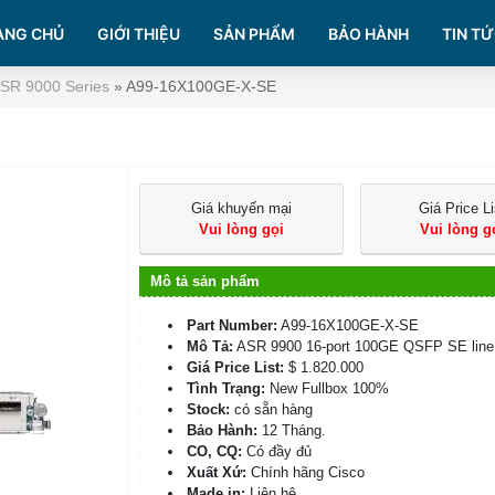
ANG CHỦ
GIỚI THIỆU
SẢN PHẨM
BẢO HÀNH
TIN TỨ
ASR 9000 Series
»
A99-16X100GE-X-SE
Giá khuyến mại
Giá Price Li
Vui lòng gọi
Vui lòng g
Mô tả sản phẩm
Part Number:
A99-16X100GE-X-SE
Mô Tả:
ASR 9900 16-port 100GE QSFP SE line
Giá Price List:
$ 1.820.000
Tình Trạng:
New Fullbox 100%
Stock:
có sẵn hàng
Bảo Hành:
12 Tháng.
CO, CQ:
Có đầy đủ
Xuất Xứ:
Chính hãng Cisco
Made in:
Liên hệ