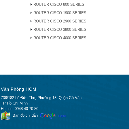
ROUTER CISCO 800 SERIES
nhằm
ROUTER CISCO 1900 SERIES
àng một
ROUTER CISCO 2900 SERIES
ROUTER CISCO 3900 SERIES
ệt Nam.
ROUTER CISCO 4000 SERIES
Văn Phòng HCM
736/182 Lê Đức Thọ, Phường 15, Quận Gò Vấp,
TP Hồ Chí Minh
Hotline: 0948.40.70.80
Bản đồ chỉ dẫn