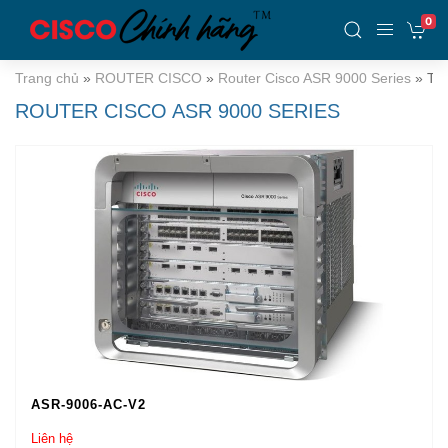
0
Trang chủ
»
ROUTER CISCO
»
Router Cisco ASR 9000 Series
»
Tra
ROUTER CISCO ASR 9000 SERIES
ASR-9006-AC-V2
Liên hệ