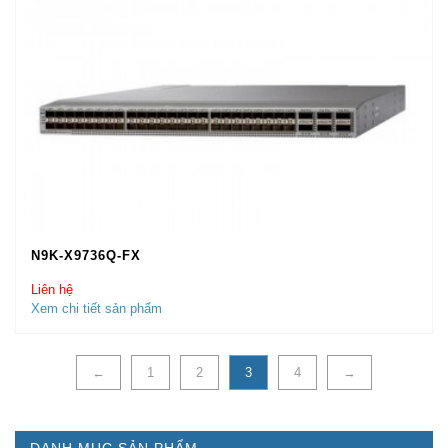
N9K-X9736Q-FX
Liên hệ
Xem chi tiết sản phẩm
←
1
2
3
4
→