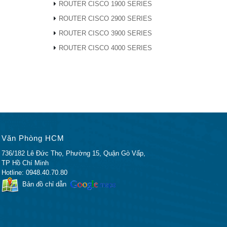
ROUTER CISCO 1900 SERIES
ROUTER CISCO 2900 SERIES
ROUTER CISCO 3900 SERIES
ROUTER CISCO 4000 SERIES
 của
ến thức
c xuất
Văn Phòng HCM
hàng
736/182 Lê Đức Thọ, Phường 15, Quận Gò Vấp,
ng chỉ
TP Hồ Chí Minh
 đó phần
Hotline: 0948.40.70.80
iết đâu
Bản đồ chỉ dẫn
sản phẩm