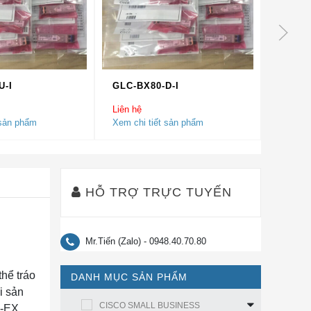
U-I
GLC-BX80-D-I
GLC-2
Liên hệ
Liên hệ
 sản phẩm
Xem chi tiết sản phẩm
Xem chi
HỖ TRỢ TRỰC TUYẾN
Mr.Tiến (Zalo) - 0948.40.70.80
thể tráo
DANH MỤC SẢN PHẨM
i sản
CISCO SMALL BUSINESS
-EX,