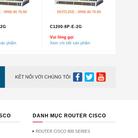
ra,
-2G
C1200-8P-E-2G
Vui lòng gọi
 sản phẩm
Xem chi tiết sản phẩm
KẾT NỐI VỚI CHÚNG TÔI
o, đầy
i, Sài
ISCO
DANH MỤC ROUTER CISCO
ROUTER CISCO 800 SERIES