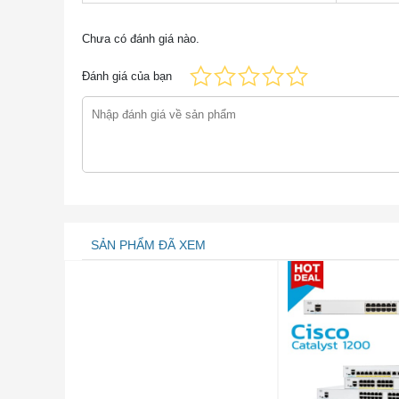
*
1310
MMF
Chưa có đánh giá nào.
Đánh giá của bạn
SMF
1000BASE-EX
1310
SMF
1000BASE-ZX
1550
SMF
1000BASE-BX-U
1310
SMF
1000BASE-BX-D
1490
SMF
SẢN PHẨM ĐÃ XEM
GLC-BX40-D-I
1550
SMF
GLC-BX40-DA-I
1490
SMF
GLC-BX40-U-I
1310
SMF
GLC-BX80-D-I
1570
SMF
GLC-BX80-U-I
1490
SMF
GLC-GE-DR-LX
1310
SMF