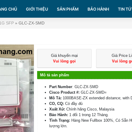
ANG CHỦ
GIỚI THIỆU
SẢN PHẨM
BẢO HÀNH
TIN TỨ
 1G SFP
»
GLC-ZX-SMD
Giá khuyến mại
Giá Price Li
Vui lòng gọi
Vui lòng g
Mô tả sản phẩm
Part Number
: GLC-ZX-SMD
Cisco Product #:
GLC-ZX-SMD=
Mô Tả:
1000BASE-ZX extended distance; with
CO, CQ:
Có đầy đủ
Xuất Xứ:
Chính hãng Cisco, Malaysia
Bảo Hành:
1 đổi 1 trong 12 Tháng.
Tình Trạng:
Hàng New Fullbox 100%, Có Sẵn 
lượng lớn.