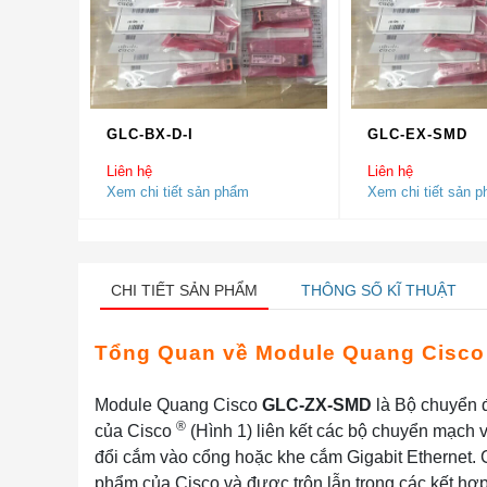
GLC-BX-D-I
GLC-EX-SMD
Liên hệ
Liên hệ
Xem chi tiết sản phẩm
Xem chi tiết sản 
CHI TIẾT SẢN PHẨM
THÔNG SỐ KĨ THUẬT
Tổng Quan về Module Quang Cisc
Module Quang Cisco
GLC-ZX-SMD
là Bộ chuyển đ
®
của Cisco
(Hình 1) liên kết các bộ chuyển mạch v
đổi cắm vào cổng hoặc khe cắm Gigabit Ethernet. 
phẩm của Cisco và được trộn lẫn trong các kết