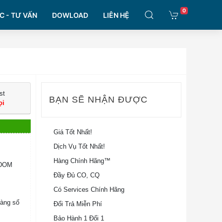
0
C - TƯ VẤN
DOWLOAD
LIÊN HỆ
st
BẠN SẼ NHẬN ĐƯỢC
ọi
Giá Tốt Nhất!
Dịch Vụ Tốt Nhất!
Hàng Chính Hãng™
 DOM
Đầy Đủ CO, CQ
Có Services Chính Hãng
Hàng số
Đổi Trả Miễn Phí
Bảo Hành 1 Đổi 1