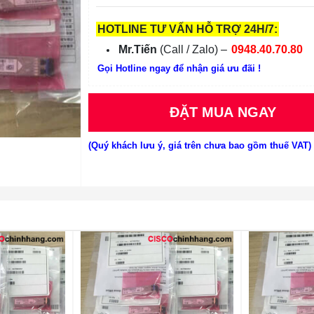
HOTLINE TƯ VẤN HỖ TRỢ 24H/7:
Mr.Tiến
(Call / Zalo) –
0948.40.70.80
Gọi Hotline ngay để nhận giá ưu đãi !
ĐẶT MUA NGAY
(Quý khách lưu ý, giá trên chưa bao gồm thuế VAT)