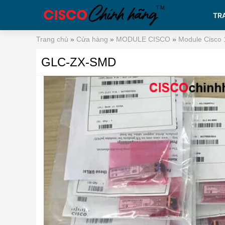
TR
Trang chủ
»
Cửa hàng
»
MODULE CISCO
»
Module Cisco
GLC-ZX-SMD