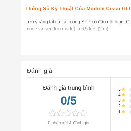
Thông Số Kỹ Thuật Của Module Cisco G
Lưu ý rằng tất cả các cổng SFP có đầu nối loại LC,
mode và sợi đơn mode) là 6,5 feet (2 m).
SFP Port Cable Thông số kỹ thuật
Product
Wavelength (nm)
Fiber T
1000BASE-SX
Đánh giá
850
MMF
Đánh giá trung bình
5
4
0/5
3
2
1
0 nhận xét & đánh giá
1000BASE-LX/LH