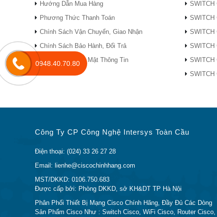
Hướng Dẫn Mua Hàng
SWITCH 
Hãy đặt câu hỏi ở phần
Live Chat
hoặc
Gọi n
Phương Thức Thanh Toán
SWITCH 
Hoặc bạn có thể gửi email về địa chỉ:
lienhe@
Chính Sách Vận Chuyển, Giao Nhận
SWITCH 
Chính Sách Bảo Hành, Đổi Trả
SWITCH 
CẢNH BÁO VỀ THIẾT BỊ CISCO KHÔNG 
Chính Sách Bảo Mật Thông Tin
SWITCH 
0948.40.70.80
SWITCH 
Trong xu thế thị trường rối rem thật giả lẫn lộn g
Thiết Bị Mạng Cisco
nói riêng. Sản phẩm
GLC-Z
đầy đủ một cách hệ thống thì bạn khó lòng có thể
Hiện nay, trên thị trường có rất nhiều đơn vị
bán G
Công Ty CP Công Nghệ Intersys Toàn Cầu
xứ thậm chí là bán hàng cũ những vẫn nói với khá
của chúng tôi sau khi mua phải loại hàng này thì
Điện thoại: (024) 33 26 27 28
CO, CQ mà khách hàng cuối yêu cầu. Sau đó đã phả
Email: lienhe@ciscochinhhang.com
lớn khách hàng lại không biết những thông tin trên
MST/DKKD: 0106.750.683
là thông tin đúng.
Được cấp bởi: Phòng DKKD, sở KH&DT TP Hà Nội
Phân Phối Thiết Bị Mạng Cisco Chính Hãng, Đầy Đủ Các Dòng
Nắm được xu thế trên nên trong bài viết này, chúng
Sản Phẩm Cisco Như : Switch Cisco, WiFi Cisco, Router Cisco,
Module GLC-ZX-SMD
chính hãng
trong phần dưới