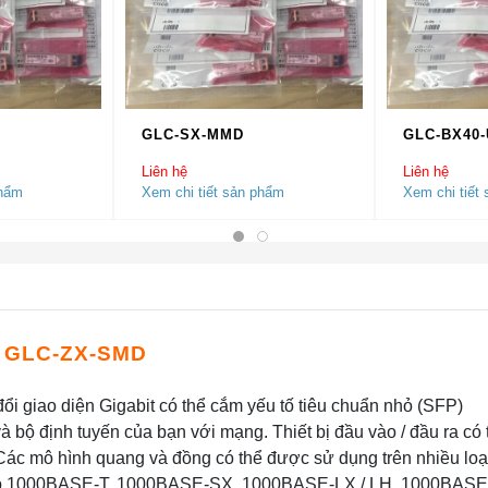
GLC-SX-MMD
GLC-BX40-
Liên hệ
Liên hệ
phẩm
Xem chi tiết sản phẩm
Xem chi tiết
o GLC-ZX-SMD
ổi giao diện Gigabit có thể cắm yếu tố tiêu chuẩn nhỏ (SFP)
à bộ định tuyến của bạn với mạng. Thiết bị đầu vào / đầu ra có 
Các mô hình quang và đồng có thể được sử dụng trên nhiều loạ
 hợp 1000BASE-T, 1000BASE-SX, 1000BASE-LX / LH, 1000BASE