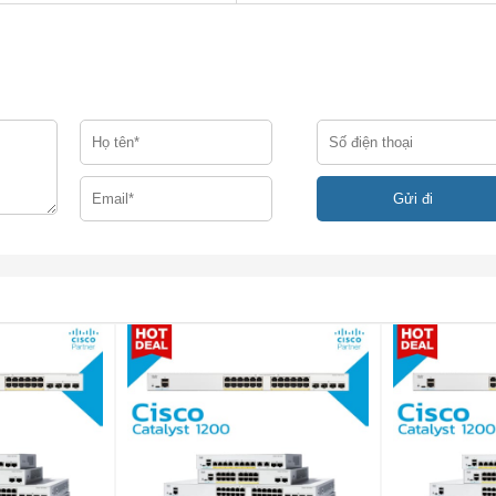
62.5
500
550 (1,804 ft)
50
400
550 (1,804 ft)
50
500
550 (1,804 ft)
**
–
–
10,000 (32,821 ft)
**
–
–
40,000 (131,234 ft)
Approximately 70 km
–
–
depending on link loss
**
–
–
10,000 (32,821 ft)
**
–
–
10,000 (32,821 ft)
**
–
–
40,000 (131,234 ft)
**
–
–
40,000 (131,234 ft)
**
–
–
40,000 (131,234 ft)
**
–
–
80,000 (262,467 ft)
**
–
–
80,000 (262,467 ft)
**
–
–
10,000 (32,821 ft)