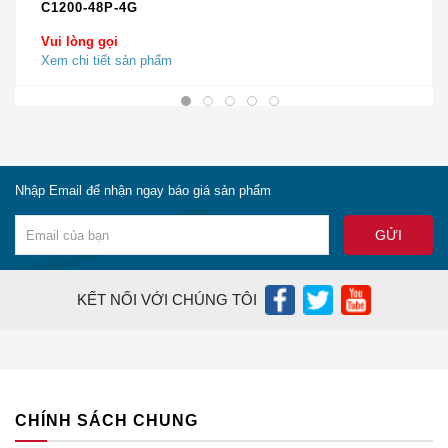
C1200-48P-4G
lienhe@ciscochinhhang.com
Vui lòng gọi
Xem chi tiết sản phẩm
CẢNH BÁO VỀ THIẾT BỊ CISCO KHÔNG RÕ
NGUỒN GỐC XUẤT XỨ TRÊN THỊ TRƯỜNG
Trong xu thế thị trường rối rem thật giả lẫn lộn giữa
Nhập Email để nhận ngay báo giá sản phẩm
hàng chính hãng và hàng trôi nổi kém chất lượng nói
chung và của
Thiết Bị Mạng Cisco
nói riêng. Sản
phẩm
GLC-BX40-DA-I
cũng không phải là ngoại lệ.
nếu không được trang bị kiến thức đầy đủ một cách hệ
thống thì bạn khó lòng có thể lựa chọn được sản phẩm
KẾT NỐI VỚI CHÚNG TÔI
chính hãng, rõ nguồn gốc xuất xứ.
Hiện nay, trên thị trường có rất nhiều đơn vị
bán GLC-
BX40-DA-I
không phải là hàng chính hãng, không rõ
nguồn gốc xuất xứ thậm chí là bán hàng cũ những vẫn
CHÍNH SÁCH CHUNG
nói với khách là hàng mới. không có các giấy tờ
CO,