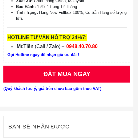
Xuất Xứ:
Chính hãng Cisco, Malaysia
Bảo Hành:
1 đổi 1 trong 12 Tháng.
Tình Trạng:
Hàng New Fullbox 100%, Có Sẵn Hàng số lượng
lớn.
HOTLINE TƯ VẤN HỖ TRỢ 24H/7:
Mr.Tiến
(Call / Zalo) –
0948.40.70.80
Gọi Hotline ngay để nhận giá ưu đãi !
ĐẶT MUA NGAY
(Quý khách lưu ý, giá trên chưa bao gồm thuế VAT)
BẠN SẼ NHẬN ĐƯỢC