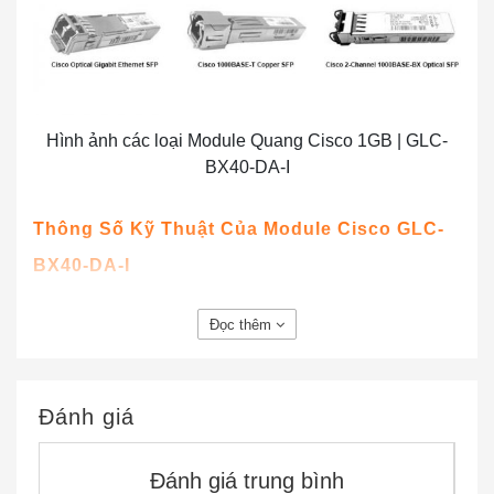
Hình ảnh các loại Module Quang Cisco 1GB | GLC-
BX40-DA-I
Thông Số Kỹ Thuật Của Module Cisco GLC-
BX40-DA-I
Lưu ý rằng tất cả các cổng SFP có đầu nối loại LC, và
Đọc thêm
khoảng cách cáp tối thiểu cho tất cả các SFP được liệt
kê (sợi đa mode và sợi đơn mode) là 6,5 feet (2 m).
Đánh giá
SFP Port Cable Thông số kỹ thuật
Core
Modal
Đánh giá trung bình
Wavelength
Fiber
Operat
Product
Size
Bandwidth