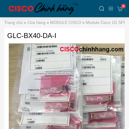
0
Trang chủ
»
Cửa hàng
»
MODULE CISCO
»
Module Cisco 1G SFP
GLC-BX40-DA-I