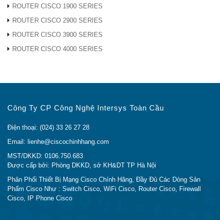
Gòn.
ROUTER CISCO 1900 SERIES
ROUTER CISCO 2900 SERIES
BẠN SẼ NHẬN ĐƯỢC
ROUTER CISCO 3900 SERIES
ROUTER CISCO 4000 SERIES
Thiết bị GLC-BX40-DA-I Chính hãng với giá thành
rẻ nhất Việt Nam.
Dịch Vụ, Tư vấn Chuyên Nghiệp và Tận Tình.
Hõ Trợ Tư Vấn kỹ thuật hoàn toàn miễn phí của
đội ngũ nhân sự có hơn 10 năm kinh nghiệm.
Công Ty CP Công Nghệ Intersys Toàn Cầu
Giao hàng nhanh trên Toàn Quốc, thời gian giao
hàng chỉ trong 24h.
Điện thoại: (024) 33 26 27 28
Đổi trả miễn phí trong 7 ngày.
Email: lienhe@ciscochinhhang.com
Cho mượn thiết bị tương đương trong quá trình
bảo hành
MST/DKKD: 0106.750.683
Được cấp bởi: Phòng DKKD, sở KH&DT TP Hà Nội
CAM KẾT CỦA CISCO CHÍNH HÃNG
Phân Phối Thiết Bị Mạng Cisco Chính Hãng, Đầy Đủ Các Dòng Sản
Phẩm Cisco Như : Switch Cisco, WiFi Cisco, Router Cisco, Firewall
Hàng Chính Hãng 100%.
Cisco, IP Phone Cisco
Giá Rẻ Nhất (hoàn tiền nếu có chỗ rẻ hơn)
Đổi trả miễn phí trong 7 ngày