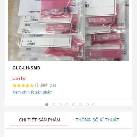
GLC-LH-SMD
Liên hệ
1
5.00
1
trên 5
Xem chi tiết sản phẩm
dựa trên
đánh giá
CHI TIẾT SẢN PHẨM
THÔNG SỐ KĨ THUẬT