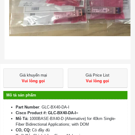
Giá khuyến mại
Giá Price List
Vui lòng gọi
Vui lòng gọi
Mô tả sản phẩm
Part Number
: GLC-BX40-DA-I
Cisco Product #: GLC-BX40-DA-I
=
Mô Tả:
1000BASE-BX40-D (Alternative) for 40km Single-
Fiber Bidirectional Applications; with DOM
CO, CQ:
Có đầy đủ