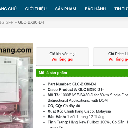
ANG CHỦ
GIỚI THIỆU
SẢN PHẨM
BẢO HÀNH
TIN TỨ
 1G SFP
»
GLC-BX80-D-I
Giá khuyến mại
Giá Price Li
Vui lòng gọi
Vui lòng g
Mô tả sản phẩm
Part Number
: GLC-BX80-D-I
Cisco Product #: GLC-BX80-D-I
=
Mô Tả:
1000BASE-BX80-D for 80km Single-Fibe
Bidirectional Applications; with DOM
CO, CQ:
Có đầy đủ
Xuất Xứ:
Chính hãng Cisco, Malaysia
Bảo Hành:
1 đổi 1 trong 12 Tháng.
Tình Trạng:
Hàng New Fullbox 100%, Có Sẵn 
lượng lớn.