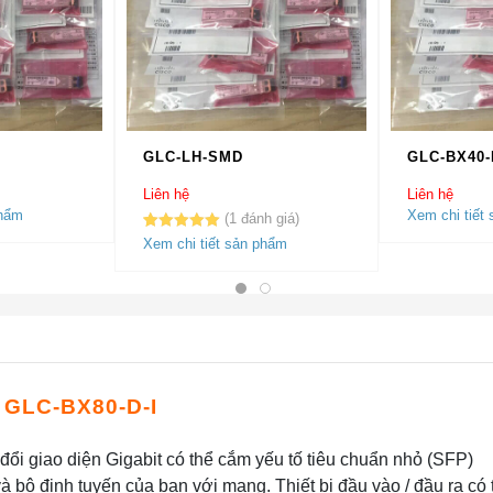
GLC-LH-SMD
GLC-BX40-
Liên hệ
Liên hệ
phẩm
Xem chi tiết
1
5.00
1
trên 5
Xem chi tiết sản phẩm
dựa trên
đánh giá
 GLC-BX80-D-I
đổi giao diện Gigabit có thể cắm yếu tố tiêu chuẩn nhỏ (SFP)
à bộ định tuyến của bạn với mạng. Thiết bị đầu vào / đầu ra có 