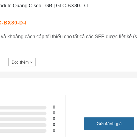
Module Quang Cisco 1GB | GLC-BX80-D-I
C-BX80-D-I
 và khoảng cách cáp tối thiểu cho tất cả các SFP được liệt kê (
Đọc thêm
Core Size
Modal Bandwidth
ype
Operating Distance (
*
***
(μm)
(MHz
Km)
62.5
160 (FDDI-grade)
220 (722 ft)
0
0
62.5
200 (OM1)
275 (902 ft)
0
50
400 (400/400)
500 (1,640 ft)
Gửi đánh giá
0
0
50
500 (OM2)
550 (1,804 ft)