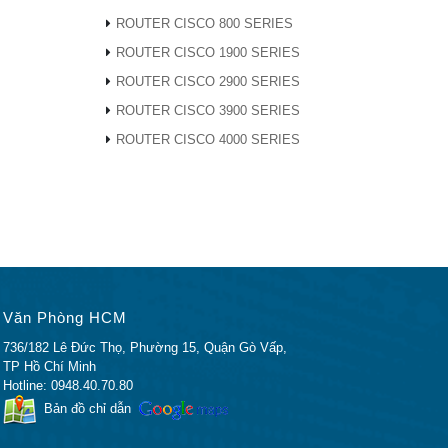
ROUTER CISCO 800 SERIES
ROUTER CISCO 1900 SERIES
ROUTER CISCO 2900 SERIES
ROUTER CISCO 3900 SERIES
ROUTER CISCO 4000 SERIES
 của
iến thức
ốc xuất
Văn Phòng HCM
hàng
736/182 Lê Đức Thọ, Phường 15, Quận Gò Vấp,
ng chỉ
TP Hồ Chí Minh
 đó phần
Hotline: 0948.40.70.80
iết đâu
Bản đồ chỉ dẫn