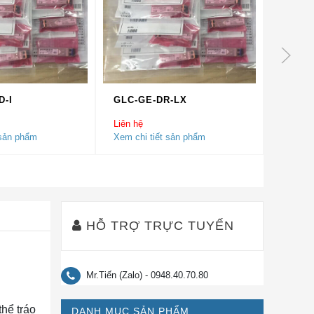
D-I
GLC-GE-DR-LX
GLC-B
Liên hệ
Liên hệ
 sản phẩm
Xem chi tiết sản phẩm
Xem chi
HỖ TRỢ TRỰC TUYẾN
Mr.Tiến (Zalo) - 0948.40.70.80
thể tráo
DANH MỤC SẢN PHẨM