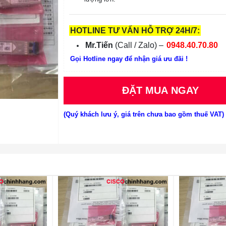
HOTLINE TƯ VẤN HỖ TRỢ 24H/7:
Mr.Tiến
(Call / Zalo) –
0948.40.70.80
Gọi Hotline ngay để nhận giá ưu đãi !
ĐẶT MUA NGAY
(Quý khách lưu ý, giá trên chưa bao gồm thuế VAT)