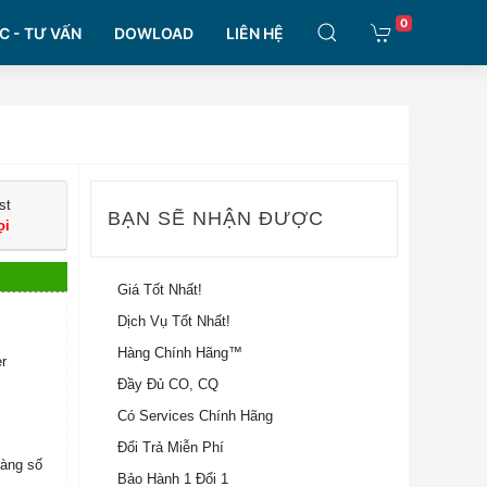
0
C - TƯ VẤN
DOWLOAD
LIÊN HỆ
st
BẠN SẼ NHẬN ĐƯỢC
ọi
Giá Tốt Nhất!
Dịch Vụ Tốt Nhất!
Hàng Chính Hãng™
r
Đầy Đủ CO, CQ
Có Services Chính Hãng
Đổi Trả Miễn Phí
Hàng số
Bảo Hành 1 Đổi 1