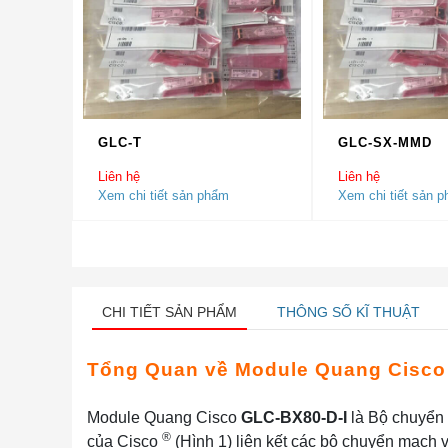
GLC-T
GLC-SX-MMD
Liên hệ
Liên hệ
Xem chi tiết sản phẩm
Xem chi tiết sản 
CHI TIẾT SẢN PHẨM
THÔNG SỐ KĨ THUẬT
Tổng Quan về Module Quang Cisco
Module Quang Cisco
GLC-BX80-D-I
là Bộ chuyển 
®
của Cisco
(Hình 1) liên kết các bộ chuyển mạch v