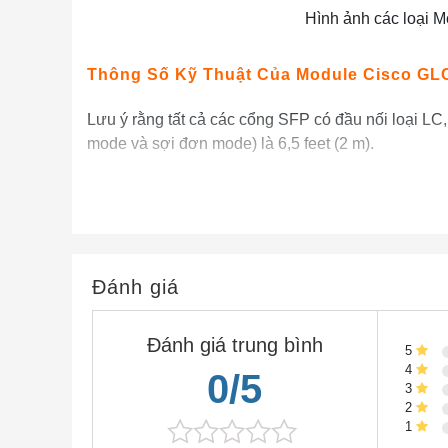
Hình ảnh các loại 
Thông Số Kỹ Thuật Của Module Cisco GL
Lưu ý rằng tất cả các cổng SFP có đầu nối loại LC,
mode và sợi đơn mode) là 6,5 feet (2 m).
SFP Port Cable Thông số kỹ thuật
Product
Wavelength (nm)
Fiber T
1000BASE-SX
Đánh giá
850
MMF
Đánh giá trung bình
5
4
0/5
3
2
1