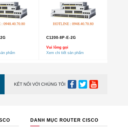
ra,
-2G
C1200-8P-E-2G
Vui lòng gọi
 sản phẩm
Xem chi tiết sản phẩm
KẾT NỐI VỚI CHÚNG TÔI
ao, đầy
i, Sài
ISCO
DANH MỤC ROUTER CISCO