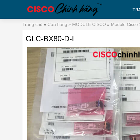
TR
Trang chủ
»
Cửa hàng
»
MODULE CISCO
»
Module Cisco
GLC-BX80-D-I