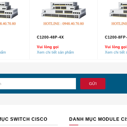
**
–
–
10,000 (32,821 ft)
g Tại Hà Nội và TP Hồ Chí Minh ( Sài Gòn )
Phối Module Cisco chính hãng
hàng đầu tại Việt Nam. Ngoài 
 Cisco tại Việt Nam bao gồm:
C1200-48P-4X
C1200-8FP
Vui lòng gọi
Vui lòng gọi
phẩm
Xem chi tiết sản phẩm
Xem chi tiết
tôi phân phối đều là hàng
Cisco Chính Hãng
, có chất lượng c
ó sẵn số lượng lớn cho các dự án hoặc đơn hàng lớn tại Hà Nộ
MỤC SWITCH CISCO
DANH MỤC MODULE C