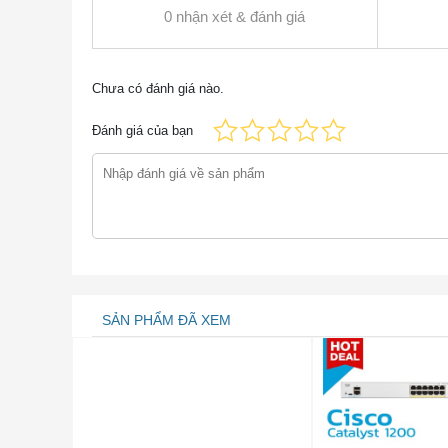
0 nhận xét & đánh giá
1000BASE-LX/LH
*
1310
MMF
Chưa có đánh giá nào.
Đánh giá của bạn
SMF
1000BASE-EX
1310
SMF
1000BASE-ZX
1550
SMF
1000BASE-BX-U
1310
SMF
1000BASE-BX-D
1490
SMF
SẢN PHẨM ĐÃ XEM
GLC-BX40-D-I
1550
SMF
GLC-BX40-DA-I
1490
SMF
GLC-BX40-U-I
1310
SMF
GLC-BX80-D-I
1570
SMF
GLC-BX80-U-I
1490
SMF