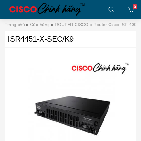
0
Trang chủ
»
Cửa hàng
»
ROUTER CISCO
»
Router Cisco ISR 4000
ISR4451-X-SEC/K9