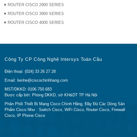
mạng đa tuyến thế
E1
ROUTER CISCO 2900 SERIES
hệ thứ tư của
ROUTER CISCO 3900 SERIES
Cisco
ROUTER CISCO 4000 SERIES
Mô-đun giao diện
NIM-2CE1T1-
mạng và mạng
PRI
WAN Multiflex
Trunk
Công Ty CP Công Nghệ Intersys Toàn Cầu
Thẻ giao diện
Điện thoại: (024) 33 26 27 28
NIM-4E / M
mạng tương tự
(tai và miệng)
Email: lienhe@ciscochinhhang.com
Mô-đun giao diện
MST/DKKD: 0106.750.683
mạng bằng giọng
Thẻ giao diện
Được cấp bởi: Phòng DKKD, sở KH&DT TP Hà Nội
nói
mạng thoại tương
Phân Phối Thiết Bị Mạng Cisco Chính Hãng, Đầy Đủ Các Dòng Sản
NIM-2FX
tự Cisco NIM-
Phẩm Cisco Như : Switch Cisco, WiFi Cisco, Router Cisco, Firewall
2FXS
Cisco, IP Phone Cisco
Thẻ giao diện
NIM-2FXS /
mạng thoại tương