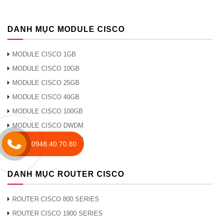
điều khiển USB 6
THỤ-USB
ft với USB Loại A
và mini-B
DANH MỤC MODULE CISCO
Cisco ISR
MODULE CISCO 1GB
4431/4451 Giấy
MODULE CISCO 10GB
phép AppX L-SL-
L-SL-44-APP-
44-APP-K9 = với
MODULE CISCO 25GB
K9 =
WAAS / vWAAS
MODULE CISCO 40GB
1300/2500 kết nối
Giấy phép
MODULE CISCO 100GB
RTU
MODULE CISCO DWDM
MODULE CISCO CWDM
Tăng hiệu suất từ ​​
0948.40.70.80
hiệu suất cơ bản
FL-44-PERF-K9
1 Gbps lên 2
DANH MỤC ROUTER CISCO
Gbps
Mô-đun giao diện
ROUTER CISCO 800 SERIES
mạng WAN và
ROUTER CISCO 1900 SERIES
NIM-1MFT-T1 /