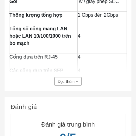
Gói
w / giấy phép SEC
Thông lượng tổng hợp
1 Gbps đến 2Gbps
Tổng số cổng mạng LAN
hoặc LAN 10/100/1000 trên
4
bo mạch
Cổng dựa trên RJ-45
4
Các cổng dựa trên SFP
4
Đọc thêm
Khe cắm mô-đun dịch vụ
2
nâng cao (SM-X)
Các khe cắm NIM (Mô-đun
Đánh giá
3
giao diện mạng)
Đánh giá trung bình
Khe cắm ISC trên tàu
1