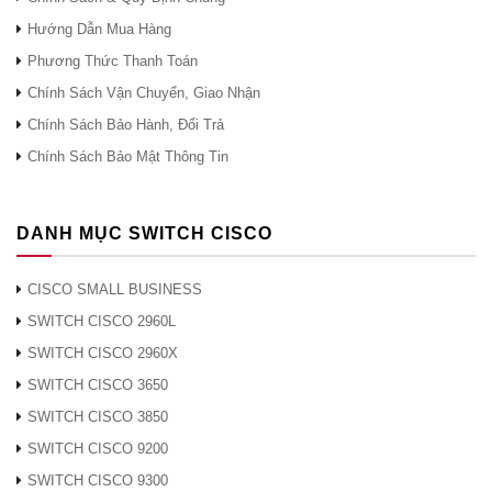
Mặt hàng
Mô hình
Mô tả
Hướng Dẫn Mua Hàng
Cáp phụ trợ Cisco
Phương Thức Thanh Toán
CAB-AUX-RJ45
Chính Sách Vận Chuyển, Giao Nhận
CAB-AUX-RJ45
8ft với RJ45 và
Chính Sách Bảo Hành, Đổi Trả
DB25M
Chính Sách Bảo Mật Thông Tin
Cáp định tuyến
CAB-ETH-S-
Cisco CAB-ETH-
RJ45
DANH MỤC SWITCH CISCO
S-RJ45
Cáp điều khiển
Bảng điều khiển
CISCO SMALL BUSINESS
Cisco CAB-
và cáp phụ
SWITCH CISCO 2960L
CAB-TIÊU THỤ
ConsOLE-RJ45
SWITCH CISCO 2960X
6ft với RJ45 và
SWITCH CISCO 3650
DB9F
SWITCH CISCO 3850
Cisco CAB-
SWITCH CISCO 9200
CONSOLE-Cáp
SWITCH CISCO 9300
CAB-TIÊU