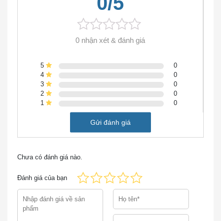
0/5
2 GB (mặc định) / 2
DDRM (mặt phẳng dữ liệu)
GB (tối đa)
DDRM (mặt phẳng điều khiển
4 GB (mặc định) / 16
0 nhận xét & đánh giá
/ dịch vụ)
GB (tối đa)
5
0
8 GB (mặc định) / 32
4
0
Bộ nhớ flash
3
0
GB (tối đa)
2
0
1
0
Nội bộ: AC, DC (lộ
Tùy chọn cung cấp điện
trình) và PoE
Gửi đánh giá
Chiều cao giá
2 RU
Chưa có đánh giá nào.
88,9 x 438,15 x 469,9
Kích thước (H x W x D)
mm
Đánh giá của bạn