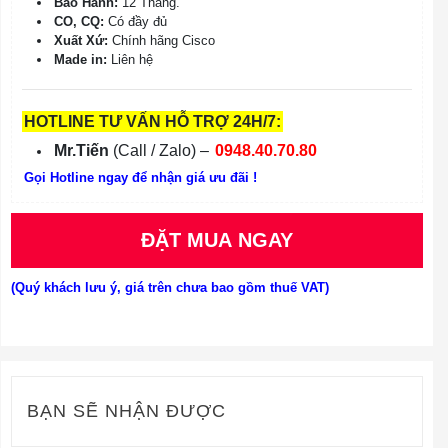
Bảo Hành:
12 Tháng.
CO, CQ:
Có đầy đủ
Xuất Xứ:
Chính hãng Cisco
Made in:
Liên hệ
HOTLINE TƯ VẤN HỖ TRỢ 24H/7:
Mr.Tiến
(Call / Zalo) –
0948.40.70.80
Gọi Hotline ngay để nhận giá ưu đãi !
ĐẶT MUA NGAY
(Quý khách lưu ý, giá trên chưa bao gồm thuế VAT)
BẠN SẼ NHẬN ĐƯỢC