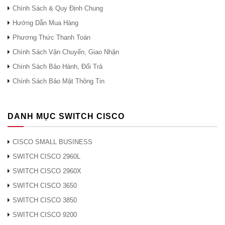
Amber
Một fan đã ngừng hoạt động.
thái của
Chính Sách & Quy Định Chung
QUẠT
Amber
Hai hoặc nhiều quạt đã
người
Hướng Dẫn Mua Hàng
nhấp
ngừng hoạt động hoặc khay
hâm mộ
Phương Thức Thanh Toán
nháy
quạt đã được tháo ra.
Người hâm mộ không bị theo
Chính Sách Vận Chuyển, Giao Nhận
Tắt
dõi.
Chính Sách Bảo Hành, Đổi Trả
Xanh
Chính Sách Bảo Mật Thông Tin
Hệ thống hoạt động bình
lục
thường.
đậm
Màu
DANH MỤC SWITCH CISCO
hổ
BIOS / Rommon đang khởi
phách
CISCO SMALL BUSINESS
động.
nhấp
SWITCH CISCO 2960L
Trạng
nháy
STAT
thái hệ
SWITCH CISCO 2960X
BIOS / Rommon đã hoàn
thống
SWITCH CISCO 3650
thành việc khởi động, và hệ
SWITCH CISCO 3850
Amber
thống đang ở phần mềm nền
tảng khởi động hoặc nhắc
SWITCH CISCO 9200