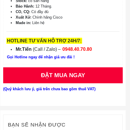
Stock:
có sẵn hàng
Bảo Hành:
12 Tháng.
CO, CQ:
Có đầy đủ
Xuất Xứ:
Chính hãng Cisco
Made in:
Liên hệ
HOTLINE TƯ VẤN HỖ TRỢ 24H/7:
Mr.Tiến
(Call / Zalo) –
0948.40.70.80
Gọi Hotline ngay để nhận giá ưu đãi !
ĐẶT MUA NGAY
(Quý khách lưu ý, giá trên chưa bao gồm thuế VAT)
BẠN SẼ NHẬN ĐƯỢC