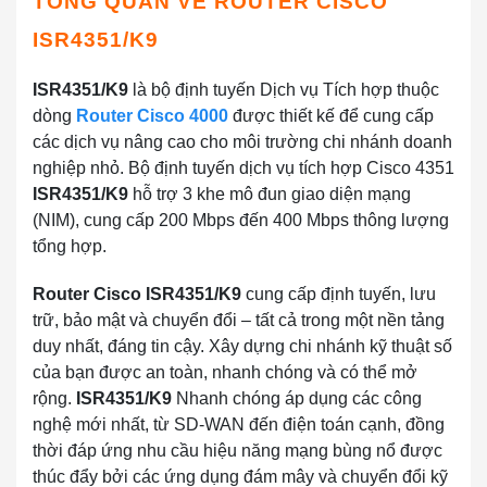
TỔNG QUAN VỀ ROUTER CISCO
ISR4351/K9
ISR4351/K9
là bộ định tuyến Dịch vụ Tích hợp thuộc
dòng
Router Cisco 4000
được thiết kế để cung cấp
các dịch vụ nâng cao cho môi trường chi nhánh doanh
nghiệp nhỏ. Bộ định tuyến dịch vụ tích hợp Cisco 4351
ISR4351/K9
hỗ trợ 3 khe mô đun giao diện mạng
(NIM), cung cấp 200 Mbps đến 400 Mbps thông lượng
tổng hợp.
Router Cisco ISR4351/K9
cung cấp định tuyến, lưu
trữ, bảo mật và chuyển đổi – tất cả trong một nền tảng
duy nhất, đáng tin cậy. Xây dựng chi nhánh kỹ thuật số
của bạn được an toàn, nhanh chóng và có thể mở
rộng.
ISR4351/K9
Nhanh chóng áp dụng các công
nghệ mới nhất, từ SD-WAN đến điện toán cạnh, đồng
thời đáp ứng nhu cầu hiệu năng mạng bùng nổ được
thúc đẩy bởi các ứng dụng đám mây và chuyển đổi kỹ