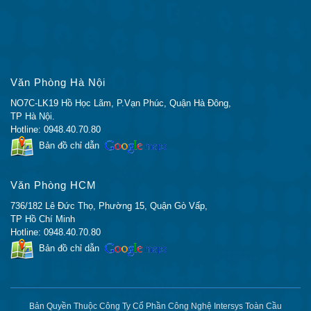
2CE1T1-
và WAN của Cisco Multiflex
PRI
Trunk
Card giao diện mạng thoại
NIM-4E / M
Mô-đun
tương tự (tai và miệng)
giao diện
Thẻ giao tiếp mạng thoại
mạng
NIM-2FXS
Văn Phòng Hà Nội
Cisco Analog NIM-2FXS
NO7C-LK19 Hồ Học Lãm, P.Vạn Phúc, Quận Hà Đông,
Thẻ giao tiếp mạng thoại
NIM-2FXS /
TP Hà Nội.
Cisco Analog NIM-2FXS /
Hotline: 0948.40.70.80
4FXO
4FXO
Bản đồ chỉ dẫn
Mô-đun giao diện mạng thoại
NIM-8MFT-
và mạng đa phương tiện
Văn Phòng HCM
T1 / E1
Cisco thế hệ thứ tư của
736/182 Lê Đức Thọ, Phường 15, Quận Gò Vấp,
Cisco
TP Hồ Chí Minh
Mô-đun thu phát SFP Cisco
Hotline: 0948.40.70.80
GLC-SX-
GLC-SX-MMD 1000BASE-
Bản đồ chỉ dẫn
MMD
SX, MMF, 850nm, DOM
SFP cho
Mô-đun thu phát SFP Cisco
các cổng
GLC-LH-
GLC-LH-SMD 1000BASE-
Bản Quyền Thuộc Công Ty Cổ Phần Công Nghệ Intersys Toàn Cầu