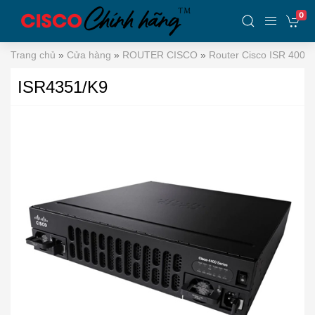
0
Trang chủ
»
Cửa hàng
»
ROUTER CISCO
»
Router Cisco ISR 4000
ISR4351/K9