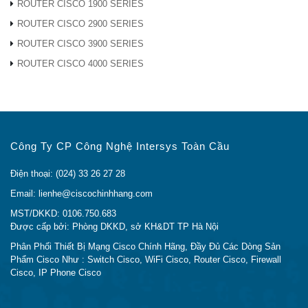
DB25M
ROUTER CISCO 1900 SERIES
CAB-ETH-
Cáp bộ định tuyến Cisco
ROUTER CISCO 2900 SERIES
Cáp điều
S-RJ45
CAB-ETH-S-RJ45
ROUTER CISCO 3900 SERIES
khiển và
CAB-
Cáp điều khiển Cisco CAB-
cáp phụ
ROUTER CISCO 4000 SERIES
CONSOLE-
CONSOLE-RJ45 6ft với
trợ
RJ45
RJ45 và DB9F
CAB-
Cáp điều khiển Cisco CAB-
CONSOLE-
CONSOLE-USB 6 ft với USB
USB
loại A và mini-B
Công Ty CP Công Nghệ Intersys Toàn Cầu
Giấy phép Cisco AppX L-SL-
L-SL-4350-
4350-APP-K9 = với 1300
Điện thoại: (024) 33 26 27 28
Giấy phép
APP-K9 =
conn / ISRWAAS hoặc
Email: lienhe@ciscochinhhang.com
vWAAS cho ISR4351
MST/DKKD: 0106.750.683
Mô-đun giao diện mạng thoại
Được cấp bởi: Phòng DKKD, sở KH&DT TP Hà Nội
NIM-1MFT-
và mạng đa phương tiện
Phân Phối Thiết Bị Mạng Cisco Chính Hãng, Đầy Đủ Các Dòng Sản
T1 / E1
Cisco thế hệ thứ tư của
Phẩm Cisco Như : Switch Cisco, WiFi Cisco, Router Cisco, Firewall
Cisco, IP Phone Cisco
Cisco
NIM-
Mô-đun giao diện mạng thoại