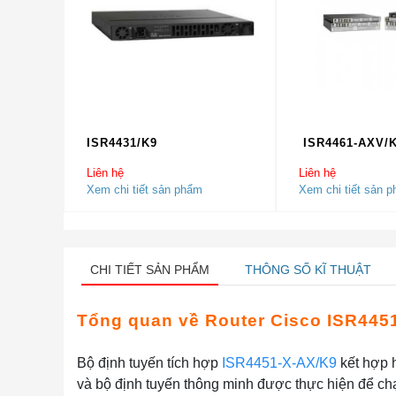
ISR4431/K9
ISR4461-AXV/
Liên hệ
Liên hệ
Xem chi tiết sản phẩm
Xem chi tiết sản 
CHI TIẾT SẢN PHẨM
THÔNG SỐ KĨ THUẬT
Tổng quan về Router Cisco ISR445
Bộ định tuyến tích hợp
ISR4451-X-AX/K9
kết hợp h
và bộ định tuyến thông minh được thực hiện để chạ