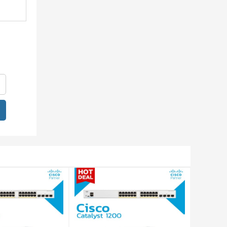
 cập.
m vi
ạm vi