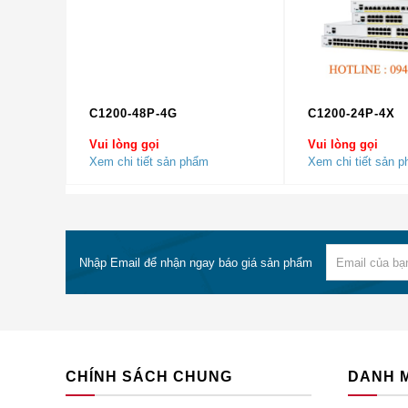
Tắt
màu xanh lá
Xanh lục nhấp
nháy
C1200-48P-4G
C1200-24P-4X
PWR
Hệ thống điện
Amber
Vui lòng gọi
Vui lòng gọi
Amber nhấp nháy
Xem chi tiết sản phẩm
Xem chi tiết sản 
Tắt
màu xanh lá
Nhập Email để nhận ngay báo giá sản phẩm
Power Over
POE BOOST
Ethernet Boost
Tắt
Mode
CHÍNH SÁCH CHUNG
DANH 
màu xanh lá
Trạng thái vùng