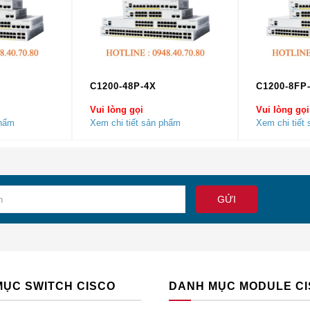
chấp nhận được.
Nhiệt độ không được theo dõi.
Nguồn hệ thống bật và hoạt động chính xác.
Hệ thống điện đang trong quá trình tắt.
C1200-48P-4X
C1200-8FP
Hệ thống điện lên, nhưng khởi động mức thấp thất bại.
Vui lòng gọi
Vui lòng gọi
Nguồn điện hệ thống đang hoạt động nhưng hệ thống không thể
phẩm
Xem chi tiết sản phẩm
Xem chi tiết
khỏi quá trình đặt lại.
Hệ thống tắt nguồn.
Hai nguồn điện PoE được lắp đặt và vận hành ở chế độ tăng c
Điều này có thể có nghĩa là một trong những điều sau đây:· Khô
đặt PSE PoE.
· Đã cài đặt một PSE PoE.
· Hai PSE PoE được cài đặt và hoạt động ở chế độ dự phòng.
MỤC SWITCH CISCO
DANH MỤC MODULE C
PVDM4 hiện diện và được kích hoạt.