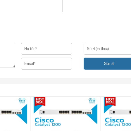
o
tại Đây
Sự miêu tả
PSU đang bật và đang cung cấp điện.
PSU bật nhưng có lỗi hoặc trong tình trạng lỗi.
Nguồn điện bị tắt.
PSU được lắp đặt và cung cấp điện
PSU được cài đặt nhưng trong tình trạng lỗi.
PSU bị tắt.
Đèn flash nhỏ gọn / flash eUSB hiện tại và hiện đang được truy
Tất cả các cảm biến nhiệt độ trong hệ thống đều nằm trong phạ
chấp nhận được.
Một hoặc nhiều cảm biến nhiệt độ trong hệ thống nằm ngoài ph