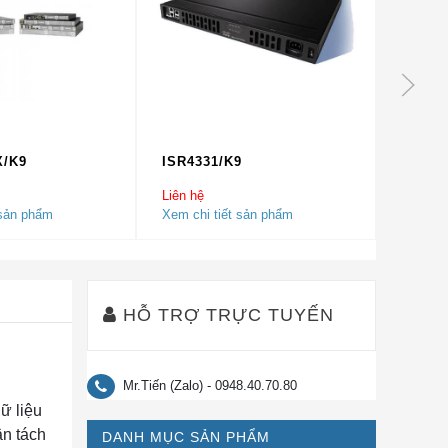
X/K9
ISR4331/K9
ISR44
Liên hệ
Liên hệ
 sản phẩm
Xem chi tiết sản phẩm
Xem chi
HỖ TRỢ TRỰC TUYẾN
Mr.Tiến (Zalo) - 0948.40.70.80
ữ liệu
ân tách
DANH MỤC SẢN PHẨM