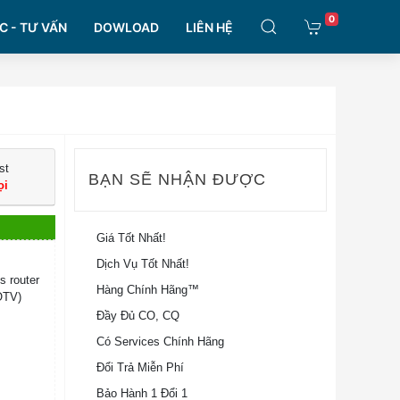
0
C - TƯ VẤN
DOWLOAD
LIÊN HỆ
st
BẠN SẼ NHẬN ĐƯỢC
ọi
Giá Tốt Nhất!
Dịch Vụ Tốt Nhất!
 router
Hàng Chính Hãng™
OTV)
Đầy Đủ CO, CQ
Có Services Chính Hãng
Đổi Trả Miễn Phí
Bảo Hành 1 Đổi 1