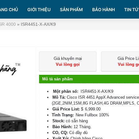
ANG CHỦ
GIỚI THIỆU
SẢN PHẨM
BẢO HÀNH
TIN TỨ
ISR 4000
»
ISR4451-X-AX/K9
Giá khuyến mại
Giá Price Li
Vui lòng gọi
Vui lòng g
Mô tả sản phẩm
Một phần số:
ISR4451-X-AX/K9
Mô Tả:
Cisco ISR 4451 AppX Advanced services
(2GE,2NIM,1SM,8G FLASH,4G DRAM,MPLS, 
Giá Price List:
$
6,999.00
Tình Trạng:
New Fullbox 100%
Stock:
có sẵn hàng
Bảo Hành:
12 Tháng.
CO, CQ:
Có đầy đủ
Xuất Xứ:
Chính hãng Cisco