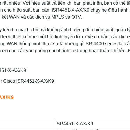
 rất nhiều. Với hiệu suất trả tiền khi bạn phát triển, bạn có thể t
 tiền cho hiệu suất bạn cần. ISR4451-X-AX/K9 chạy hệ điều hành
ên kết WAN và các dịch vụ MPLS và OTV.
y trên bo mạch chủ mà không ảnh hưởng đến hiệu suất, quản lý
ược thiết kế như một bộ định tuyến lớp 7 về cơ bản, các dịch 
ng WAN thông minh thực sự là những gì ISR 4400 series tất cả
i ưu cho các văn phòng chi nhánh cỡ trung hoặc thậm chí lớn. 
r Cisco ISR4451-X-AX/K9
-AX/K9
ISR4451-X-AX/K9