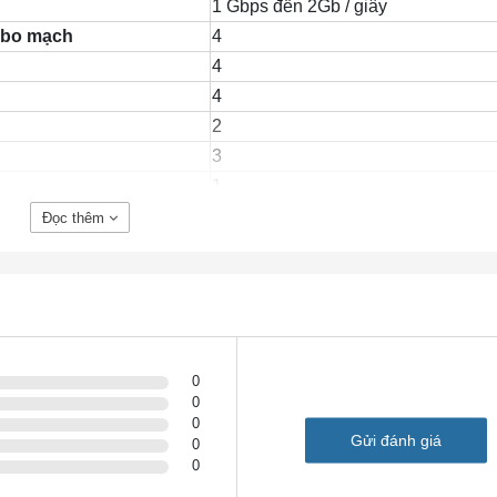
1 Gbps đến 2Gb / giây
 bo mạch
4
4
4
2
3
1
2 GB (mặc định) / 2 GB (tối đa)
Đọc thêm
4 GB (mặc định) / 16 GB (tối đa)
8 GB (mặc định) / 32 GB (tối đa)
Nội bộ: AC, DC (lộ trình) và PoE
2 RU
88,9 x 438,15 x 469,9 mm
0
0
0
Gửi đánh giá
0
c tại Đây
0