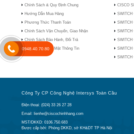
LÀ C
Amber
Chính Sách & Quy Định Chung
CISCO S
ISC
Tắt
Hướng Dẫn Mua Hàng
SWITCH 
màu xanh lá
Phương Thức Thanh Toán
SWITCH 
Amber
Trạng thái của
Chính Sách Vận Chuyển, Giao Nhận
SWITCH 
QUẠT
người hâm mộ
Amber nhấp nháy
Chính Sách Bảo Hành, Đổi Trả
SWITCH 
Chính Sách Bảo Mật Thông Tin
SWITCH 
0948.40.70.80
Tắt
SWITCH 
Xanh lục đậm
Màu hổ phách
nhấp nháy
Trạng thái hệ
STAT
thống
Amber
Công Ty CP Công Nghệ Intersys Toàn Cầu
Tắt
Điện thoại: (024) 33 26 27 28
Các mô-đun, thẻ, giấy phép & phụ kiện
Email: lienhe@ciscochinhhang.com
Bảng 3 cho thấy một số mô đun, thẻ, giấy phép
MST/DKKD: 0106.750.683
Được cấp bởi: Phòng DKKD, sở KH&DT TP Hà Nội