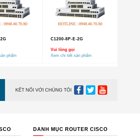
-2G
C1200-8P-E-2G
Vui lòng gọi
 thoát
 sản phẩm
Xem chi tiết sản phẩm
ường.
ng cài
KẾT NỐI VỚI CHÚNG TÔI
ISCO
DANH MỤC ROUTER CISCO