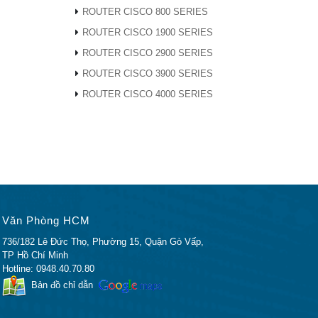
ROUTER CISCO 800 SERIES
ROUTER CISCO 1900 SERIES
ROUTER CISCO 2900 SERIES
ROUTER CISCO 3900 SERIES
ợc tháo
ROUTER CISCO 4000 SERIES
g ở
Văn Phòng HCM
 BIOS.
736/182 Lê Đức Thọ, Phường 15, Quận Gò Vấp,
TP Hồ Chí Minh
Hotline: 0948.40.70.80
Bản đồ chỉ dẫn