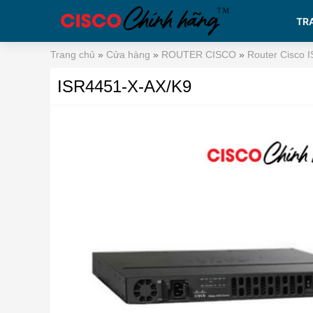
TR
Trang chủ
»
Cửa hàng
»
ROUTER CISCO
»
Router Cisco 
ISR4451-X-AX/K9