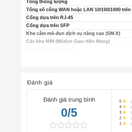
Tổng thông lượng
Tổng số cổng WAN hoặc LAN 10/100/1000 trên
Cổng dựa trên RJ-45
Cổng dựa trên SFP
Khe cắm mô-đun dịch vụ nâng cao (SM-X)
Các khe NIM (Môđun Giao diện Mạng)
Khe ISC trên bo mạch
DDRM (mặt phẳng dữ liệu)
DDRM (mặt phẳng điều khiển / dịch vụ)
Bộ nhớ flash
Tùy chọn cung cấp điện
Đánh giá
Chiều cao rack
Kích thước (H x W x D)
Đánh giá trung bình
5
Xem thêm :
4
0/5
3
2
Xem các sản phẩm
Router Cisco ISR 4000
khá
1
Xem toàn bộ danh mục
Router Cisco
tại Đây