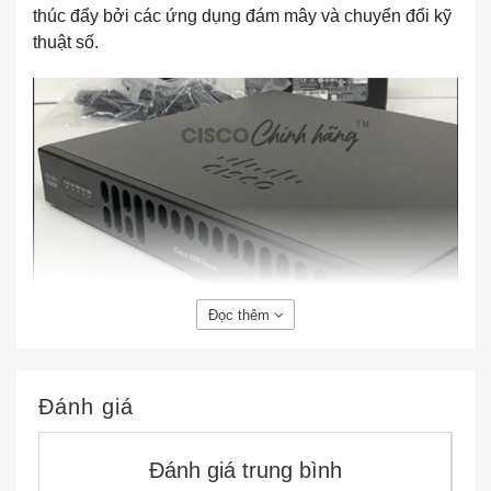
thúc đẩy bởi các ứng dụng đám mây và chuyển đổi kỹ
thuật số.
Đọc thêm
Đánh giá
ISR4221/K9 Cisco ISR 4221 (2GE,2NIM,8G
FLASH,4G DRAM,IPB)
Đánh giá trung bình