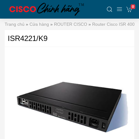
0
Trang chủ
»
Cửa hàng
»
ROUTER CISCO
»
Router Cisco ISR 4000
ISR4221/K9