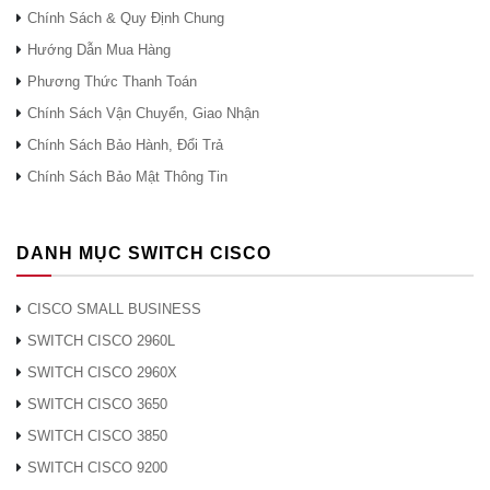
Chính Sách & Quy Định Chung
Khe NIM
2
2
2
3
Khe ISC
Hướng Dẫn Mua Hàng
trên bo
Không
1
1
1
Phương Thức Thanh Toán
mạch
Chính Sách Vận Chuyển, Giao Nhận
Chiều cao
1
1
1
2
Chính Sách Bảo Hành, Đổi Trả
rack
Chính Sách Bảo Mật Thông Tin
THÔNG SỐ KỸ THUẬT CỦA
ISR4221/K9
DANH MỤC SWITCH CISCO
Đặc điểm kỹ thuật của Cisco ISR4221/K9
35 Mb / giây đến
Tổng thông lượng
CISCO SMALL BUSINESS
75 Mb / giây
SWITCH CISCO 2960L
Tổng số cổng WAN hoặc LAN
2
10/100/1000 trên bo mạch
SWITCH CISCO 2960X
Cổng dựa trên RJ-45
2
SWITCH CISCO 3650
Cổng dựa trên SFP
1
SWITCH CISCO 3850
Các khe mô-đun dịch vụ nâng
SWITCH CISCO 9200
0
cao