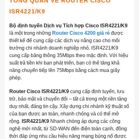
TỔNG QUAN VỀ ROUTER CISCO
ISR4221/K9
Bộ định tuyến Dịch vụ Tích hợp Cisco ISR4221/K9
là một trong những
Router Cisco 4200 giá rẻ
được
thiết kế để cung cấp các dịch vụ nâng cao cho môi
trường chi nhánh doanh nghiệp nhỏ. ISR4221/K9
cung cấp băng thông 35Mbps theo mặc định. Với hiệu
suất trả tiền khi bạn phát triển, bạn có thể tăng khả
năng chuyển tiếp lên 75Mbps bằng cách mua giấy
phép.
Router Cisco ISR4221/K9
cung cấp định tuyến, lưu
trữ, bảo mật và chuyển đổi – tất cả trong một nền tảng
duy nhất, đáng tin cậy. Xây dựng chi nhánh kỹ thuật số
của bạn được an toàn, nhanh chóng và có thể mở
rộng.
ISR4221/K9
Nhanh chóng áp dụng các công
nghệ mới nhất, từ SD-WAN đến điện toán cạnh, đồng
thời đáp ứng nhu cầu hiệu năng mạng bùng nổ được