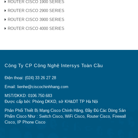
ROUTER CISCO 1900 SERIES
dịch vụ)
Bộ nhớ DDR3 ECC DRAM bộ
ROUTER CISCO 2900 SERIES
nhớ tối đa (mặt phẳng điều
NA
ROUTER CISCO 3900 SERIES
khiển / dịch vụ)
ROUTER CISCO 4000 SERIES
8 GB
Bộ nhớ flash mặc định
8 GB
Bộ nhớ flash tối đa
Khe cắm USB 2.0 bên ngoài
1
(loại A)
Công Ty CP Công Nghệ Intersys Toàn Cầu
Bảng điều khiển USB loại B
0
Điện thoại: (024) 33 26 27 28
mini (lên tới 115,2 kbps)
Email: lienhe@ciscochinhhang.com
Cổng giao diện điều khiển nối
1 (cổng kết hợp
tiếp – RJ45 (lên tới 115,2 kbps)
CON / AUX)
MST/DKKD: 0106.750.683
Được cấp bởi: Phòng DKKD, sở KH&DT TP Hà Nội
Cổng phụ nối tiếp – RJ45
(tối đa
1 (cổng kết hợp
115,2 kbps)
CON / AUX)
Phân Phối Thiết Bị Mạng Cisco Chính Hãng, Đầy Đủ Các Dòng Sản
Phẩm Cisco Như : Switch Cisco, WiFi Cisco, Router Cisco, Firewall
Tùy chọn cung cấp điện
Bên ngoài: Chỉ AC
Cisco, IP Phone Cisco
Cung cấp năng lượng dự
Không áp dụng
phòng