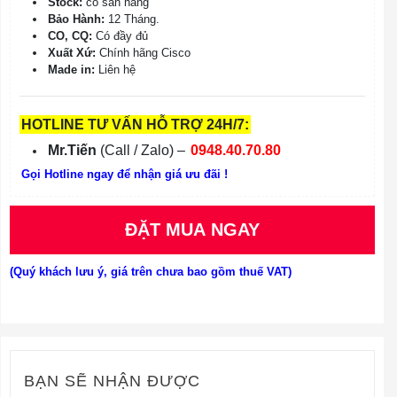
Stock:
có sẵn hàng
Bảo Hành:
12 Tháng.
CO, CQ:
Có đầy đủ
Xuất Xứ:
Chính hãng Cisco
Made in:
Liên hệ
HOTLINE TƯ VẤN HỖ TRỢ 24H/7:
Mr.Tiến
(Call / Zalo) –
0948.40.70.80
Gọi Hotline ngay để nhận giá ưu đãi !
ĐẶT MUA NGAY
(Quý khách lưu ý, giá trên chưa bao gồm thuế VAT)
BẠN SẼ NHẬN ĐƯỢC