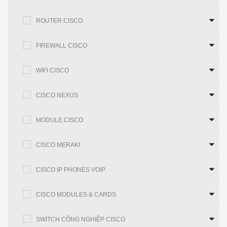
Bảng 2 cho thấy một số mô-đun và thẻ được
ROUTER CISCO
khuyến nghị
FIREWALL CISCO
Mô hình
Sự miêu tả
Mặt hàng
Cáp điều
CAB-
Cáp điều khiển Cisco CAB-
WIFI CISCO
khiển và
CONSOLE-
CONSOLE-RJ45 6ft với
cáp phụ
RJ45
RJ45 và DB9F
CISCO NEXUS
trợ
Mô-đun giao diện mạng thoại
MODULE CISCO
NIM-1MFT-
và mạng đa phương tiện
T1 / E1
Cisco thế hệ thứ tư của
CISCO MERAKI
Cisco
Mô-đun
Cisco 4000 Series tích hợp
CISCO IP PHONES VOIP
giao diện
dịch vụ Router 4-Port Gigabit
NIM-ES2-4
mạng
Ethernet Switch Module lớp
CISCO MODULES & CARDS
2
Cisco 4000 Series tích hợp
SWITCH CÔNG NGHIỆP CISCO