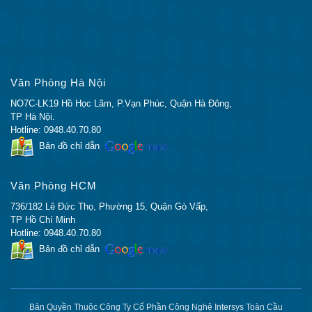
Tự động điều
AC điện áp đầu vào
chỉnh 100 đến 240
VAC
AC tần số đầu vào
47 đến 63 Hz
Dòng đầu vào AC, nguồn AC
Văn Phòng Hà Nội
1,5 đến 0,6A
(tối đa)
NO7C-LK19 Hồ Học Lãm, P.Vạn Phúc, Quận Hà Đông,
TP Hà Nội.
90 Một đỉnh và ít
Hotline: 0948.40.70.80
Dòng điện đầu vào AC
hơn 3 Vũ khí mỗi
Bản đồ chỉ dẫn
nửa chu kỳ
Công suất tiêu biểu (không có
24
Văn Phòng HCM
mô-đun) (watt)
Công suất tối đa với nguồn điện
736/182 Lê Đức Thọ, Phường 15, Quận Gò Vấp,
90
TP Hồ Chí Minh
AC (watt)
Hotline: 0948.40.70.80
Công suất tối đa với nguồn điện
NA (không hỗ trợ
Bản đồ chỉ dẫn
PoE (chỉ nền tảng) (watt)
PoE)
Công suất PoE điểm cuối tối đa
NA (không hỗ trợ
có sẵn từ nguồn điện PoE (watt)
PoE)
Bản Quyền Thuộc Công Ty Cổ Phần Công Nghệ Intersys Toàn Cầu