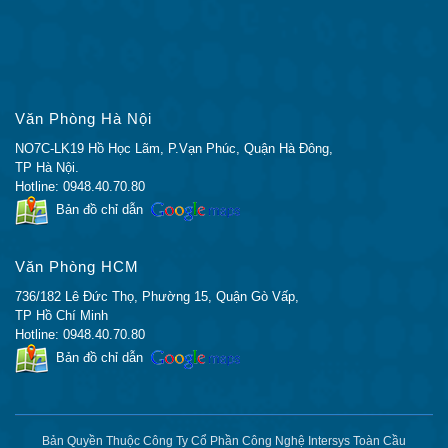
MEM-CF-
Nâng cấp Flash Compact 256MB lên
256U1GB
1GB cho Cisco 1900,2900,3900
MEM-CF-
Nâng cấp Flash Compact 256MB lên
256U2GB
2GB cho Cisco 1900,2900,3900
MEM-CF-
Nâng cấp CF 256MB lên 512MB cho
Văn Phòng Hà Nội
256U512MB
Cisco 1900,2900,3900 ISR
NO7C-LK19 Hồ Học Lãm, P.Vạn Phúc, Quận Hà Đông,
MEM-CF-
Nâng cấp Flash Compact 256MB lên
TP Hà Nội.
256U4GB
4GB cho Cisco 1900,2900,3900
Hotline: 0948.40.70.80
Bản đồ chỉ dẫn
MEMUSB-
Mã thông báo USB Flash 1GB
1024FT
Văn Phòng HCM
Sự miêu tả
Giấy phép
736/182 Lê Đức Thọ, Phường 15, Quận Gò Vấp,
TP Hồ Chí Minh
L-SL-29-
Giấy phép Cisco 2900 L-SL-29-SEC-K9
Hotline: 0948.40.70.80
SEC-K9 =
P-Delivery PAK cho Cisco 2901-2951
Bản đồ chỉ dẫn
Giấy phép Trải nghiệm Ứng dụng Cisco
L-SL-29-
ISR 2900 – bao gồm giấy phép cho:
APP-K9 =
AppX, DATA và WAASX
Bản Quyền Thuộc Công Ty Cổ Phần Công Nghệ Intersys Toàn Cầu