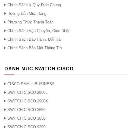
tắt
Chính Sách & Quy Định Chung
1 nhấp
Cổng GE hoạt động
Hướng Dẫn Mua Hàng
nháy +
ở tốc độ 10 Mb / s.
Phương Thức Thanh Toán
tạm dừng
Chính Sách Vận Chuyển, Giao Nhận
2 nhấp
Bảng
Cổng GE hoạt động
S (Tốc độ)
nháy +
điều
Chính Sách Bảo Hành, Đổi Trả
ở tốc độ 100 Mb / s.
tạm dừng
khiển
Chính Sách Bảo Mật Thông Tin
3 nhấp
Cổng GE hoạt động
nháy +
ở tốc độ 1000 Mb / s.
tạm dừng
DANH MỤC SWITCH CISCO
màu xanh
Liên kết GE được
lá
thiết lập.
Bảng
CISCO SMALL BUSINESS
L (Liên kết)
điều
Không có liên kết
SWITCH CISCO 2960L
khiển
Tắt
GE nào được thiết
SWITCH CISCO 2960X
lập.
SWITCH CISCO 3650
EN (cổng giao
Bảng
màu xanh
Cổng giao tiếp RJ-
SWITCH CISCO 3850
diện điều
điều
lá
45 hoạt động.
SWITCH CISCO 9200
khiển RJ-45)
khiển