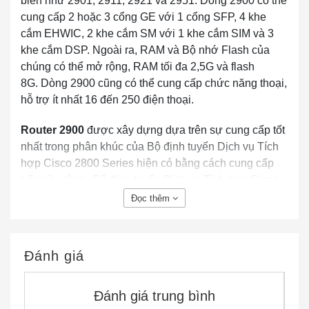
biến như 2901, 2911, 2921 và 2951. Dòng 2900 có thể
cung cấp 2 hoặc 3 cổng GE với 1 cổng SFP, 4 khe
cắm EHWIC, 2 khe cắm SM với 1 khe cắm SIM và 3
khe cắm DSP. Ngoài ra, RAM và Bộ nhớ Flash của
chúng có thể mở rộng, RAM tối đa 2,5G và flash
8G. Dòng 2900 cũng có thể cung cấp chức năng thoại,
hỗ trợ ít nhất 16 đến 250 điện thoại.
Router 2900
được xây dựng dựa trên sự cung cấp tốt
nhất trong phân khúc của Bộ định tuyến Dịch vụ Tích
hợp Cisco 2800 Series hiện có bằng cách cung cấp
bốn nền tảng . Bộ định tuyến Dịch vụ Tích hợp Cisco
2901, 2911, 2921 và 2951.
Đọc thêm
Dòng Cisco 2900 cho phép triển khai trong môi trường
WAN tốc độ cao với các dịch vụ đồng thời được bật
Đánh giá
lên đến
75 Mbps.
Vải
MultigiGabit (MGF)
cho phép giao tiếp giữa mô-
Đánh giá trung bình
đun với mô-đun băng thông cao mà không ảnh hưởng