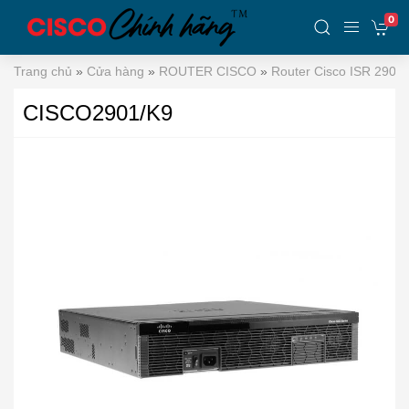
0
Trang chủ
»
Cửa hàng
»
ROUTER CISCO
»
Router Cisco ISR 2900
CISCO2901/K9