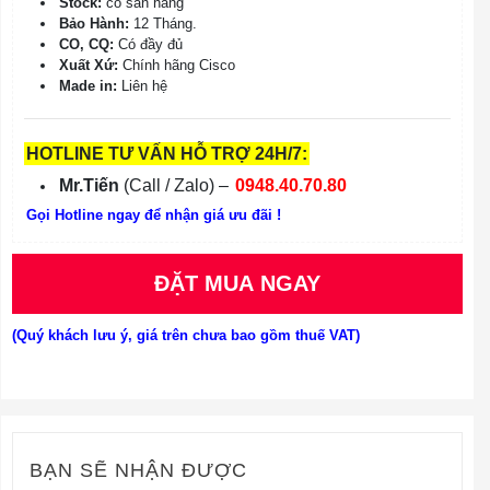
Stock:
có sẵn hàng
Bảo Hành:
12 Tháng.
CO, CQ:
Có đầy đủ
Xuất Xứ:
Chính hãng Cisco
Made in:
Liên hệ
HOTLINE TƯ VẤN HỖ TRỢ 24H/7:
Mr.Tiến
(Call / Zalo) –
0948.40.70.80
Gọi Hotline ngay để nhận giá ưu đãi !
ĐẶT MUA NGAY
(Quý khách lưu ý, giá trên chưa bao gồm thuế VAT)
BẠN SẼ NHẬN ĐƯỢC