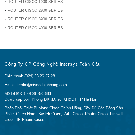
ROUTER CISCO 1900 SERIES
ROUTER CISCO 2900 SERIES
Sự miêu tả
thẻ
ROUTER CISCO 3900 SERIES
ROUTER CISCO 4000 SERIES
VWIC3-
Thẻ thoại / thoại của Cisco VWIC3-
2MFT-G703
2MFT-G703
Thẻ giao tiếp WAN 2 cổng nối tiếp Thẻ
HWIC-2T
giao diện WAN tốc độ cao Cisco Router
EHWIC-
Bộ định tuyến Cisco 1900, 2900, 3900
Công Ty CP Công Nghệ Intersys Toàn Cầu
1GE-SFP-
Bộ định tuyến EHWIC WAN vb
CU
EHWIC-1GE-SFP-CU
Điện thoại: (024) 33 26 27 28
Bốn cổng 10/100/1000 Base-TX Gigabit
Email: lienhe@ciscochinhhang.com
EHWIC-
Ethernet giao diện chuyển đổi thẻ cho
MST/DKKD: 0106.750.683
4ESG
Cisco 1900 2900 3900 Router
Được cấp bởi: Phòng DKKD, sở KH&DT TP Hà Nội
ISM-SRE-
Mô-đun Dịch vụ Nội bộ (ISM) với Dịch vụ
Phân Phối Thiết Bị Mạng Cisco Chính Hãng, Đầy Đủ Các Dòng Sản
Phẩm Cisco Như : Switch Cisco, WiFi Cisco, Router Cisco, Firewall
300-K9
Sẵn sàng
Cisco, IP Phone Cisco
Mô-đun DSP giọng nói mật độ cao 16
PVDM3-16
kênh