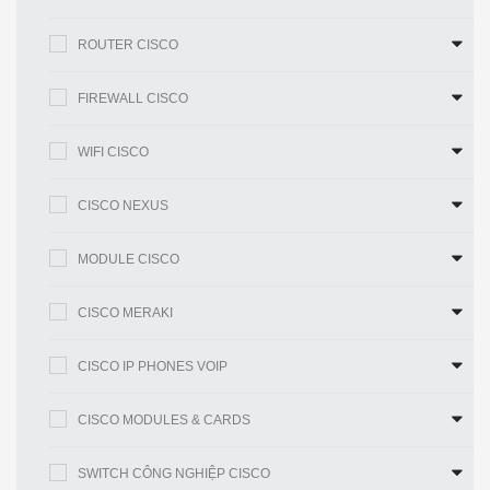
Đơn vị Rack
1U
Giao diện
2 cổng Ethernet 10/100/1000 tích hợp
ROUTER CISCO
2 khe cắm bộ xử lý tín hiệu số (DSP)
trên bo mạch chủ4 khe cắm thẻ giao tiếp
FIREWALL CISCO
WAN tốc độ cao được cải tiến
Khe cắm
mở rộng
WIFI CISCO
1 Mô-đun Dịch vụ Nội bộ trên máy bay
cho các dịch vụ ứng dụng
CISCO NEXUS
RAM
512 MB (đã cài đặt) / 2 GB (tối đa)
MODULE CISCO
Bộ nhớ
256 MB (đã cài đặt) / 8 GB (tối đa)
flash
CISCO MERAKI
Thứ nguyên
43,9 cm x 43,8 cm x 4,5 cm
Gói trọng
CISCO IP PHONES VOIP
11,48 Kg
lượng
CISCO MODULES & CARDS
Thông tin chi tiết sản phẩm
Bảng 2 cho thấy mô tả vùng đèn LED
SWITCH CÔNG NGHIỆP CISCO