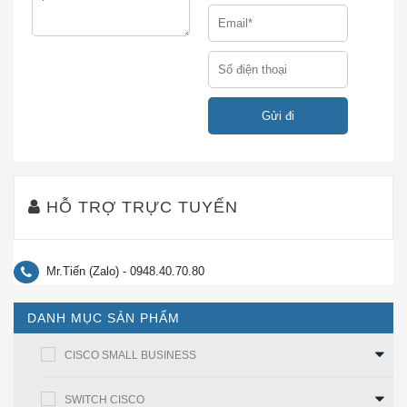
thông cao yêu cầu. CBS350-8P-E-2G có thể cải thiện
tính khả dụng của các ứng dụng quan trọng, bảo vệ
thông tin doanh nghiệp của bạn và tối ưu hóa băng
thông mạng để cung cấp thông tin và ứng dụng hỗ trợ
hiệu quả hơn. CBS350-8P-E-2G cung cấp những lợi
ích sau đây:
Dễ dàng quản lý và triển khai
– Mã hóa Lớp cổng bảo mật nhúng (SSL) bảo vệ dữ
HỖ TRỢ TRỰC TUYẾN
liệu quản lý di chuyển đến và đi từ công tắc.
– Hỗ trợ các ứng dụng bảo mật mạng nâng cao như
Mr.Tiến (Zalo) - 0948.40.70.80
bảo mật cổng IEEE 802.1X giới hạn chặt chẽ quyền
truy cập vào các phân đoạn cụ thể trong mạng của
DANH MỤC SẢN PHẨM
bạn. CBS350-8P-E-2G Xác thực dựa trên web cung
cấp một giao diện nhất quán để xác thực tất cả các
CISCO SMALL BUSINESS
loại thiết bị chủ và hệ điều hành, mà không cần triển
khai các máy khách IEEE 802.1X trên mỗi điểm cuối.
SWITCH CISCO