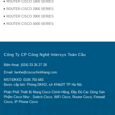
bộ ảo (VLAN) và Chất lượng dịch vụ (QoS) rồi truyền
ROUTER CISCO 1900 SERIES
chúng đến điện thoại trên các cổng, nơi chúng được
ROUTER CISCO 2900 SERIES
phát hiện.
ROUTER CISCO 3900 SERIES
ROUTER CISCO 4000 SERIES
Ví dụ: khả năng VLAN thoại tự động cho phép bạn
cắm bất kỳ điện thoại IP nào (bao gồm cả điện thoại
của bên thứ ba) vào mạng điện thoại IP của bạn và
nhận được âm quay số ngay lập tức.CBS350-8P-E-
2G có công tắc tự động cấu hình thiết bị với các tham
Công Ty CP Công Nghệ Intersys Toàn Cầu
số VLAN và QoS phù hợp để ưu tiên lưu lượng thoại.
Điện thoại: (024) 33 26 27 28
Hỗ trợ IPv6
Email: lienhe@ciscochinhhang.com
MST/DKKD: 0106.750.683
Được cấp bởi: Phòng DKKD, sở KH&DT TP Hà Nội
Phân Phối Thiết Bị Mạng Cisco Chính Hãng, Đầy Đủ Các Dòng Sản
Phẩm Cisco Như : Switch Cisco, WiFi Cisco, Router Cisco, Firewall
Cisco, IP Phone Cisco