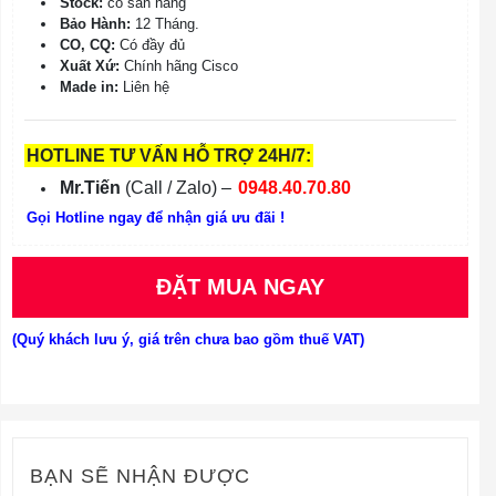
Stock:
có sẵn hàng
Bảo Hành:
12 Tháng.
CO, CQ:
Có đầy đủ
Xuất Xứ:
Chính hãng Cisco
Made in:
Liên hệ
HOTLINE TƯ VẤN HỖ TRỢ 24H/7:
Mr.Tiến
(Call / Zalo) –
0948.40.70.80
Gọi Hotline ngay để nhận giá ưu đãi !
ĐẶT MUA NGAY
(Quý khách lưu ý, giá trên chưa bao gồm thuế VAT)
BẠN SẼ NHẬN ĐƯỢC