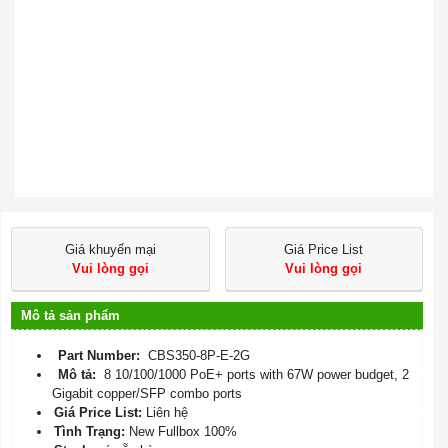
Giá khuyến mại
Giá Price List
Vui lòng gọi
Vui lòng gọi
Mô tả sản phẩm
Part Number:
CBS350-8P-E-2G
Mô tả:
8 10/100/1000 PoE+ ports with 67W power budget, 2
Gigabit copper/SFP combo ports
Giá Price List:
Liên hệ
Tình Trạng:
New Fullbox 100%