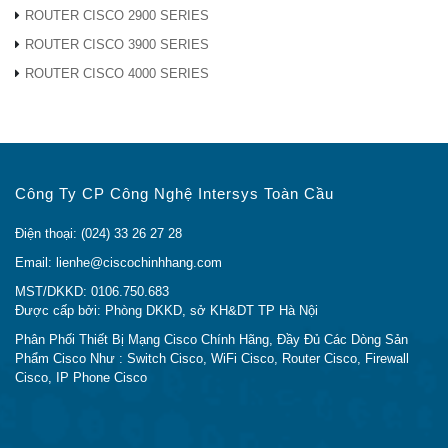
phát hiện.
ROUTER CISCO 2900 SERIES
ROUTER CISCO 3900 SERIES
Ví dụ: khả năng VLAN thoại tự động cho phép bạn
ROUTER CISCO 4000 SERIES
cắm bất kỳ điện thoại IP nào (bao gồm cả điện thoại
của bên thứ ba) vào mạng điện thoại IP của bạn và
nhận được âm quay số ngay lập tức.CBS350-24FP-
4XX có công tắc tự động cấu hình thiết bị với các tham
số VLAN và QoS phù hợp để ưu tiên lưu lượng thoại.
Công Ty CP Công Nghệ Intersys Toàn Cầu
Hỗ trợ IPv6
Điện thoại: (024) 33 26 27 28
Email: lienhe@ciscochinhhang.com
MST/DKKD: 0106.750.683
Được cấp bởi: Phòng DKKD, sở KH&DT TP Hà Nội
Phân Phối Thiết Bị Mạng Cisco Chính Hãng, Đầy Đủ Các Dòng Sản
Phẩm Cisco Như : Switch Cisco, WiFi Cisco, Router Cisco, Firewall
Cisco, IP Phone Cisco
Thiết bị chuyển mạch CBS350-24FP-4X