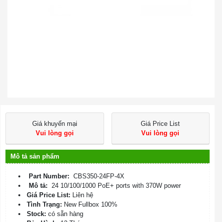
Giá khuyến mại
Giá Price List
Vui lòng gọi
Vui lòng gọi
Mô tả sản phẩm
Part Number:
CBS350-24FP-4X
Mô tả:
24 10/100/1000 PoE+ ports with 370W power
Giá Price List:
Liên hệ
Tình Trạng:
New Fullbox 100%
Stock:
có sẵn hàng