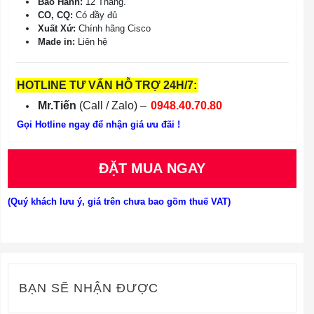
Bảo Hành:
12 Tháng.
CO, CQ:
Có đầy đủ
Xuất Xứ:
Chính hãng Cisco
Made in:
Liên hệ
HOTLINE TƯ VẤN HỖ TRỢ 24H/7:
Mr.Tiến
(Call / Zalo) –
0948.40.70.80
Gọi Hotline ngay để nhận giá ưu đãi !
ĐẶT MUA NGAY
(Quý khách lưu ý, giá trên chưa bao gồm thuế VAT)
BẠN SẼ NHẬN ĐƯỢC