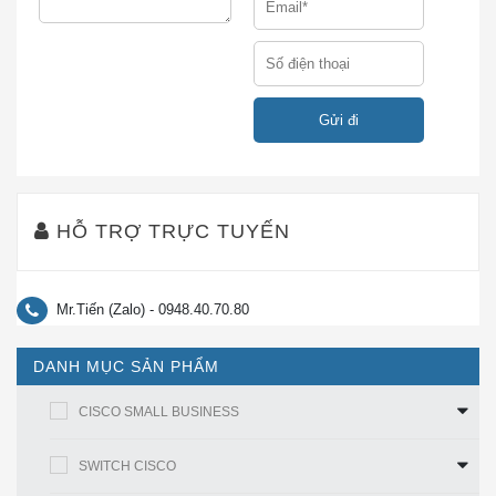
thông tin doanh nghiệp của bạn và tối ưu hóa băng
thông mạng để cung cấp thông tin và ứng dụng hỗ trợ
hiệu quả hơn. CBS350-24FP-4X cung cấp những lợi
ích sau đây:
Dễ dàng quản lý và triển khai
– Mã hóa Lớp cổng bảo mật nhúng (SSL) bảo vệ dữ
liệu quản lý di chuyển đến và đi từ công tắc.
HỖ TRỢ TRỰC TUYẾN
– Hỗ trợ các ứng dụng bảo mật mạng nâng cao như
bảo mật cổng IEEE 802.1X giới hạn chặt chẽ quyền
Mr.Tiến (Zalo) - 0948.40.70.80
truy cập vào các phân đoạn cụ thể trong mạng của
bạn. CBS350-24FP-4X Xác thực dựa trên web cung
DANH MỤC SẢN PHẨM
cấp một giao diện nhất quán để xác thực tất cả các
loại thiết bị chủ và hệ điều hành, mà không cần triển
CISCO SMALL BUSINESS
khai các máy khách IEEE 802.1X trên mỗi điểm cuối.
SWITCH CISCO
– Các cơ chế bảo vệ nâng cao, bao gồm kiểm tra Giao