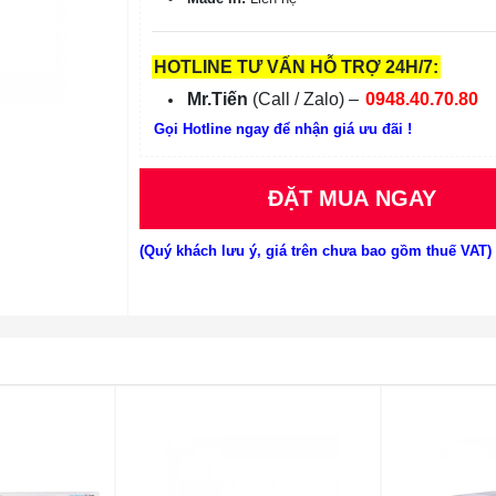
HOTLINE TƯ VẤN HỖ TRỢ 24H/7:
Mr.Tiến
(Call / Zalo) –
0948.40.70.80
Gọi Hotline ngay để nhận giá ưu đãi !
ĐẶT MUA NGAY
(Quý khách lưu ý, giá trên chưa bao gồm thuế VAT)