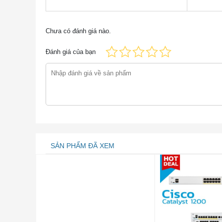
nghiệp, thoại, bảo mật và công nghệ không dây . Đ
hình, cho phép bạn tận dụng các dịch vụ mạng đ
điều khiển trực quan giúp đơn giản hóa việc thiết
Chưa có đánh giá nào.
thuật số, trong khi bảo mật phổ biến bảo vệ các gi
Đánh giá của bạn
Các tính năng của Thiết bị chuyển mạch 
Thiết bị chuyển mạch CBS350-24T-4G cung cấp bộ 
các ứng dụng và công nghệ băng thông cao yêu cầ
quan trọng, bảo vệ thông tin doanh nghiệp của bạ
trợ hiệu quả hơn. CBS350-24T-4G cung cấp những 
Dễ dàng quản lý và triển khai
SẢN PHẨM ĐÃ XEM
– Mã hóa Lớp cổng bảo mật nhúng (SSL) bảo vệ dữ 
– Hỗ trợ các ứng dụng bảo mật mạng nâng cao như
phân đoạn cụ thể trong mạng của bạn. CBS350-24T
thực tất cả các loại thiết bị chủ và hệ điều hành,