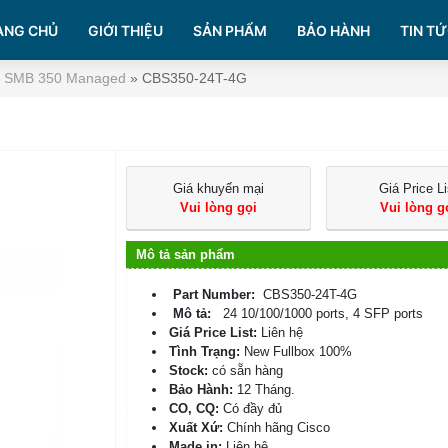
ANG CHỦ
GIỚI THIỆU
SẢN PHẨM
BẢO HÀNH
TIN TỨ
o SMB 350 Managed
»
CBS350-24T-4G
Giá khuyến mại
Giá Price Li
Vui lòng gọi
Vui lòng g
Mô tả sản phẩm
Part Number:
CBS350-24T-4G
Mô tả:
24 10/100/1000 ports, 4 SFP ports
Giá Price List:
Liên hệ
Tình Trạng:
New Fullbox 100%
Stock:
có sẵn hàng
Bảo Hành:
12 Tháng.
CO, CQ:
Có đầy đủ
Xuất Xứ:
Chính hãng Cisco
Made in:
Liên hệ