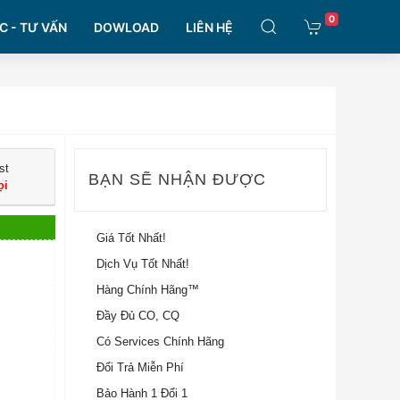
0
C - TƯ VẤN
DOWLOAD
LIÊN HỆ
st
BẠN SẼ NHẬN ĐƯỢC
ọi
Giá Tốt Nhất!
Dịch Vụ Tốt Nhất!
Hàng Chính Hãng™
Đầy Đủ CO, CQ
Có Services Chính Hãng
Đổi Trả Miễn Phí
Bảo Hành 1 Đổi 1