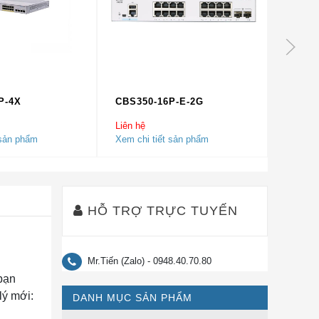
P-4X
CBS350-16P-E-2G
CBS35
Liên hệ
Liên hệ
 sản phẩm
Xem chi tiết sản phẩm
Xem chi
HỖ TRỢ TRỰC TUYẾN
Mr.Tiến (Zalo) - 0948.40.70.80
bạn
lý mới:
DANH MỤC SẢN PHẨM