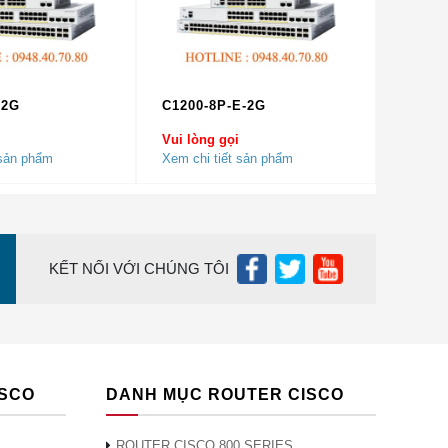
 nguồn
 kết hợp
-2G
C1200-8P-E-2G
 tra ND,
ng lại
Vui lòng gọi
 sản phẩm
Xem chi tiết sản phẩm
n lý khi
KẾT NỐI VỚI CHÚNG TÔI
ần đảm
ng ngoại
ISCO
DANH MỤC ROUTER CISCO
ROUTER CISCO 800 SERIES