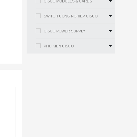
CISCO MODULES & CARDS
SWITCH CÔNG NGHIỆP CISCO
CISCO POWER SUPPLY
PHỤ KIỆN CISCO
 những
còn đem
doanh