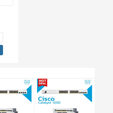
i và cấu
Bảng
 đổi kỹ
cầu và
 dụng
dụng hỗ
vào các
 để xác
m cuối.