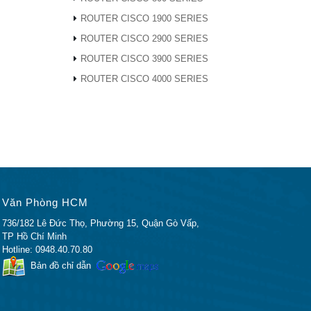
ROUTER CISCO 1900 SERIES
 và ngăn
ROUTER CISCO 2900 SERIES
ROUTER CISCO 3900 SERIES
ắc.
ROUTER CISCO 4000 SERIES
vào các
ả các
o thức
ý. Sự
Văn Phòng HCM
736/182 Lê Đức Thọ, Phường 15, Quận Gò Vấp,
 gồm
TP Hồ Chí Minh
Hotline: 0948.40.70.80
ệ vô
Bản đồ chỉ dẫn
ản lý