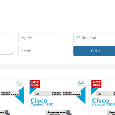
ồng thời, thiết bị chuyển mạch CBS350-24T-4G rất dễ triển kha
ược quản lý mà doanh nghiệp của bạn cần. CBS350-24T-4G có 
 lập mạng và các tính năng nâng cao đẩy nhanh quá trình chuyển
ao dịch quan trọng của doanh nghiệp.
CBS350-24T-4G
tính năng nâng cao mà các doanh nghiệp đang phát triển yêu 
u. CBS350-24T-4G có thể cải thiện tính khả dụng của các ứng
n và tối ưu hóa băng thông mạng để cung cấp thông tin và ứng 
lợi ích sau đây:
liệu quản lý di chuyển đến và đi từ công tắc.
 bảo mật cổng IEEE 802.1X giới hạn chặt chẽ quyền truy cập 
-4G Xác thực dựa trên web cung cấp một giao diện nhất quán
 mà không cần triển khai các máy khách IEEE 802.1X trên mỗi điể