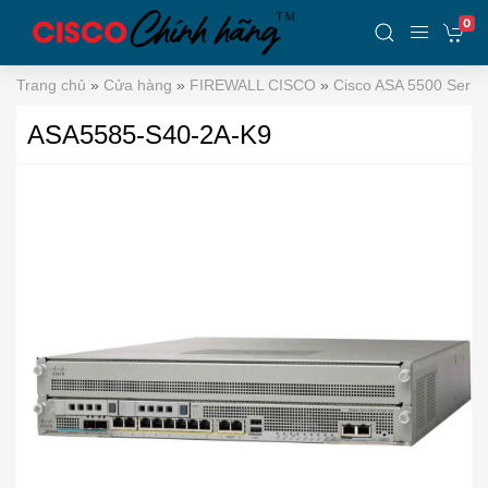
0
Trang chủ
»
Cửa hàng
»
FIREWALL CISCO
»
Cisco ASA 5500 Serie
ASA5585-S40-2A-K9