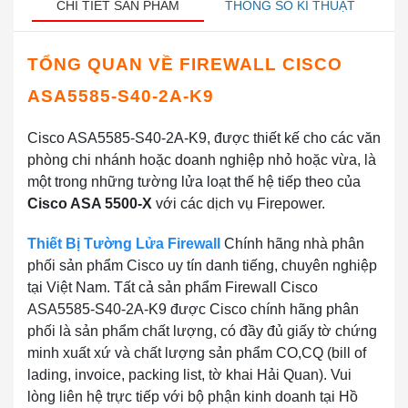
CHI TIẾT SẢN PHẨM
THÔNG SỐ KĨ THUẬT
TỔNG QUAN VỀ FIREWALL CISCO
ASA5585-S40-2A-K9
Cisco ASA5585-S40-2A-K9, được thiết kế cho các văn
phòng chi nhánh hoặc doanh nghiệp nhỏ hoặc vừa, là
một trong những tường lửa loạt thế hệ tiếp theo của
Cisco ASA 5500-X
với các dịch vụ Firepower.
Thiết Bị Tường Lửa Firewall
Chính hãng nhà phân
phối sản phẩm Cisco uy tín danh tiếng, chuyên nghiệp
tại Việt Nam. Tất cả sản phẩm Firewall Cisco
ASA5585-S40-2A-K9 được Cisco chính hãng phân
phối là sản phẩm chất lượng, có đầy đủ giấy tờ chứng
minh xuất xứ và chất lượng sản phẩm CO,CQ (bill of
lading, invoice, packing list, tờ khai Hải Quan). Vui
lòng liên hệ trực tiếp với bộ phận kinh doanh tại Hồ