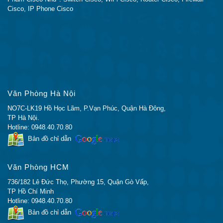
CAM KẾT CỦA CISCO CHÍNH HÃNG
Cisco, IP Phone Cisco
Hàng Chính Hãng 100%.
Giá Rẻ Nhất (hoàn tiền nếu có chỗ rẻ hơn)
Đổi trả miễn phí trong 7 ngày
Bảo Hành 12 Tháng
Bảo Hành Chính Hãng
Đầy Đủ CO, CQ (Bản Gốc)
Văn Phòng Hà Nội
CQ Cấp Trực Tiếp Cho End User
NO7C-LK19 Hồ Học Lãm, P.Vạn Phúc, Quận Hà Đông,
Có Thể Check Serial trên trang chủ Cisco
TP Hà Nội.
Giao Hàng siêu tốc trong 24 giờ
Hotline: 0948.40.70.80
Giao hàng tận nơi trên toàn quốc
Bản đồ chỉ dẫn
KHÁCH HÀNG VÀ NHỮNG DỰ ÁN ĐÃ TRIỂN
KHAI
Văn Phòng HCM
736/182 Lê Đức Thọ, Phường 15, Quận Gò Vấp,
Các sản phẩm
Firewall Cisco
Chính Hãng
được
TP Hồ Chí Minh
chúng tôi phân phối trên Toàn Quốc. Các sản phẩm
Hotline: 0948.40.70.80
của chúng tôi đã được tin tưởng và sử dụng tại hầu
Bản đồ chỉ dẫn