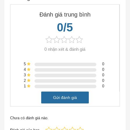
Chiều sâu
26,5 in
Chiều cao
3,5 in
Đánh giá trung bình
Bộ xử lý / Bộ nhớ / Bộ nhớ
0/5
RAM
12 GB
Bộ nhớ flash
2 GB
Kết nối mạng
0 nhận xét & đánh giá
Yếu tố
hình
Rack-mountable
5
0
thức
4
0
Công
3
0
nghệ
Có dây
2
0
1
0
kết nối
Giao
Gửi đánh giá
thức
Ethernet, Fast Ethernet, Gigabit Ethernet, 10
liên kết
Gigabit Ethernet
dữ liệu
Chưa có đánh giá nào.
Giao