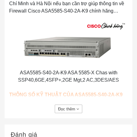
Chí Minh và Hà Nội nếu bạn cần trợ giúp thông tin về
Firewall Cisco ASA5585-S40-2A-K9 chính hãng…
ASA5585-S40-2A-K9 ASA 5585-X Chas with
SSP40,6GE,4SFP+,2GE Mgt,2 AC,3DES/AES
THÔNG SỐ KỸ THUẬT CỦA ASA5585-S40-2A-K9
Loại thiết bị
Thiết bị bảo mật
Đọc thêm
Chiều cao (Đơn vị giá đỡ)
2U
Số lượng mô-đun đã cài đặt (Tối đa)
1 (2)
Đánh giá
Chiều rộng
19 trong