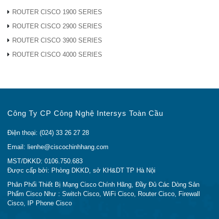
Hiệu suất của C1000FE-48P-4G-L
ROUTER CISCO 1900 SERIES
FE: 6,4 Gb /
FE: 8
ROUTER CISCO 2900 SERIES
giây
Gbps
ROUTER CISCO 3900 SERIES
Băng
1G: 28 Gb /
1G: 5
thông
ROUTER CISCO 4000 SERIES
10 Gb / giây
18 Gb / giây
giây
giây
chuyển
tiếp
10G: 64 Gb
10G:
/ giây
88Gp
Công Ty CP Công Nghệ Intersys Toàn Cầu
FE: 12,8 Gb
FE: 1
/ giây
/ giây
Điện thoại: (024) 33 26 27 28
Email: lienhe@ciscochinhhang.com
Chuyển
1G: 56 Gb /
1G: 1
MST/DKKD: 0106.750.683
đổi băng
20 Gb / giây
36 Gb / giây
giây
/ giây
Được cấp bởi: Phòng DKKD, sở KH&DT TP Hà Nội
thông
10G: 128
10G: 
Phân Phối Thiết Bị Mạng Cisco Chính Hãng, Đầy Đủ Các Dòng Sản
Phẩm Cisco Như : Switch Cisco, WiFi Cisco, Router Cisco, Firewall
Gb / giây
Gb / 
Cisco, IP Phone Cisco