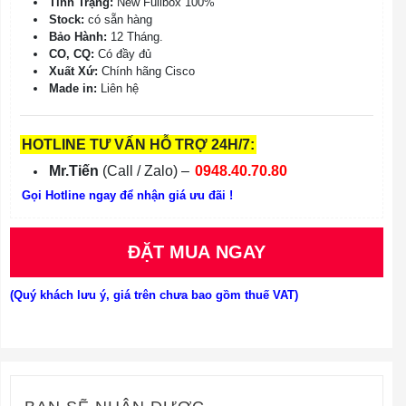
Tình Trạng:
New Fullbox 100%
Stock:
có sẵn hàng
Bảo Hành:
12 Tháng.
CO, CQ:
Có đầy đủ
Xuất Xứ:
Chính hãng Cisco
Made in:
Liên hệ
HOTLINE TƯ VẤN HỖ TRỢ 24H/7:
Mr.Tiến
(Call / Zalo) –
0948.40.70.80
Gọi Hotline ngay để nhận giá ưu đãi !
ĐẶT MUA NGAY
(Quý khách lưu ý, giá trên chưa bao gồm thuế VAT)