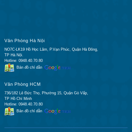
FE: 9,52
FE: 1
Mpps
Mpps
Tốc độ
chuyển
1G: 41,67
1G: 7
tiếp
14,88 Mpps
26,78 Mpps
Mpps
Mpps
(gói L3 64
10G: 95,23
Văn Phòng Hà Nội
‑ byte)
10G: 
Mpps
NO7C-LK19 Hồ Học Lãm, P.Vạn Phúc, Quận Hà Đông,
TP Hà Nội.
Hotline: 0948.40.70.80
Địa chỉ
16000
16000
16000
1600
Bản đồ chỉ dẫn
MAC
Các
tuyến
Văn Phòng HCM
trực tiếp
542
542
542
542
736/182 Lê Đức Thọ, Phường 15, Quận Gò Vấp,
unicast
TP Hồ Chí Minh
IPv4
Hotline: 0948.40.70.80
Bản đồ chỉ dẫn
Các
tuyến
gián tiếp
256
256
256
256