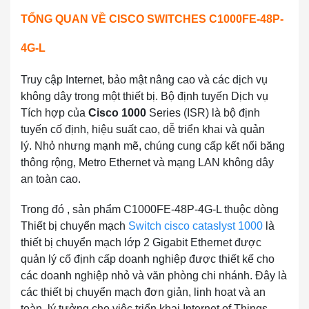
TỔNG QUAN VỀ
CISCO SWITCHES C1000FE-48P-
4G-L
Truy cập Internet, bảo mật nâng cao và các dịch vụ
không dây trong một thiết bị. Bộ định tuyến Dịch vụ
Tích hợp của
Cisco 1000
Series (ISR) là bộ định
tuyến cố định, hiệu suất cao, dễ triển khai và quản
lý. Nhỏ nhưng mạnh mẽ, chúng cung cấp kết nối băng
thông rộng, Metro Ethernet và mạng LAN không dây
an toàn cao.
Trong đó , sản phẩm C1000FE-48P-4G-L thuộc dòng
Thiết bị chuyển mạch
Switch cisco cataslyst 1000
là
thiết bị chuyển mạch lớp 2 Gigabit Ethernet được
quản lý cố định cấp doanh nghiệp được thiết kế cho
các doanh nghiệp nhỏ và văn phòng chi nhánh. Đây là
các thiết bị chuyển mạch đơn giản, linh hoạt và an
toàn, lý tưởng cho việc triển khai Internet of Things