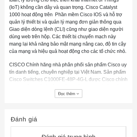
(IoT) không cần dây và quan trọng. Cisco Catalyst
1000 hoạt động trên Phần mềm Cisco IOS và hỗ trợ
quản lý thiết bị và quản lý mạng đơn giản thông qua
Giao diện dòng lệnh (CLI) cũng như giao diện người
dùng web trên hộp. Các thiết bị chuyển mạch này
mang lại khả năng bảo mật mạng nâng cao, độ tin cậy
của mạng và hiệu quả hoạt động cho các tổ chức nhỏ.
CISCO Chính hãng nhà phân phối sản phẩm Cisco uy
tín danh tiếng, chuyên nghiệp tại Việt Nam. Sản phẩm
Cisco Switches C1000FE-48P-4G-L được Cisco chính
hãng phân phối là sản phẩm chất lượng, có đầy đủ
giấy tờ chứng minh xuất xứ và chất lượng sản phẩm
Đọc thêm
CO,CQ (bill of lading, invoice, packing list, tờ khai Hải
Quan). Vui lòng liên hệ trực tiếp với bộ phận kinh
doanh tại Hồ Chí Minh và Hà Nội nếu bạn cần trợ giúp
Đánh giá
thông tin về Cisco Switches C1000FE-48P-4G-L chính
hãng…