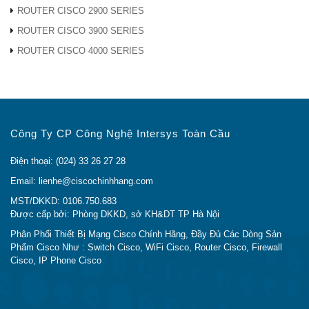
ROUTER CISCO 2900 SERIES
So sánh với các mặt hàng tương tự
ROUTER CISCO 3900 SERIES
ROUTER CISCO 4000 SERIES
Bảng cho thấy sự so sánh
Mã sản
C1000-
C1000-48P-
C1000-48T-
C1000-
phẩm
48FP-4G-L
4G-L
4G-L
48FP-4X
48x
48x
Công Ty CP Công Nghệ Intersys Toàn Cầu
48x
10/100/1
10/100/1000
10/100/1000
cổng
Điện thoại: (024) 33 26 27 28
cổng
Cổng
Ethernet
Ethernet
Ethernet
Ethernet 48x
Email: lienhe@ciscochinhhang.com
Sự miêu
PoE + và
PoE + và
PoE + và
10/100/1000,
MST/DKKD: 0106.750.683
tả
cổng ngân
ngân sác
ngân sách
liên kết lên
Được cấp bởi: Phòng DKKD, sở KH&DT TP Hà Nội
sách 370W
740W Po
PoE 740W,
4x 1G SFP
Phân Phối Thiết Bị Mạng Cisco Chính Hãng, Đầy Đủ Các Dòng Sản
PoE, 4x 1G
4x 10G 
liên kết lên
Phẩm Cisco Như : Switch Cisco, WiFi Cisco, Router Cisco, Firewall
SFP uplinks
+ liên kết
Cisco, IP Phone Cisco
4x 1G SFP
lên
Cổng
Gigabit
48
48
48
48