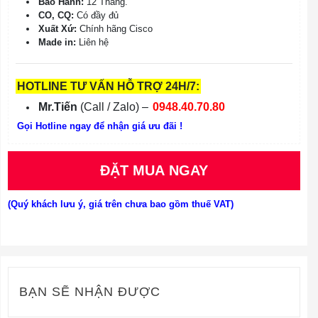
Bảo Hành:
12 Tháng.
CO, CQ:
Có đầy đủ
Xuất Xứ:
Chính hãng Cisco
Made in:
Liên hệ
HOTLINE TƯ VẤN HỖ TRỢ 24H/7:
Mr.Tiến
(Call / Zalo) –
0948.40.70.80
Gọi Hotline ngay để nhận giá ưu đãi !
ĐẶT MUA NGAY
(Quý khách lưu ý, giá trên chưa bao gồm thuế VAT)
BẠN SẼ NHẬN ĐƯỢC