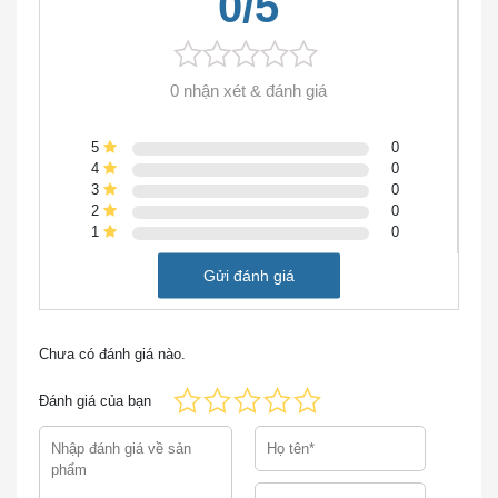
0/5
chính hãng tại Việt Nam.
C1000-48P-4X-L
với 48 cổng
Gigabit 10/100/1000, 4 cổng uplink sử dụng Module
quang 10GE, cung cấp các kết nối Layer trong hệ
0 nhận xét & đánh giá
thống mạng. Switch Cisco
C1000-48P-4X-L
được thiết
kế không quạt, có thể được triển khai ngay tại nơi làm
5
0
việc mà không ảnh hưởng tới môi trường xung quanh.
4
0
3
0
2
0
1
0
Gửi đánh giá
Chưa có đánh giá nào.
Đánh giá của bạn
C1000-48P-4X-L Catalyst 1000 48 port GE, POE,
4x10G SFP