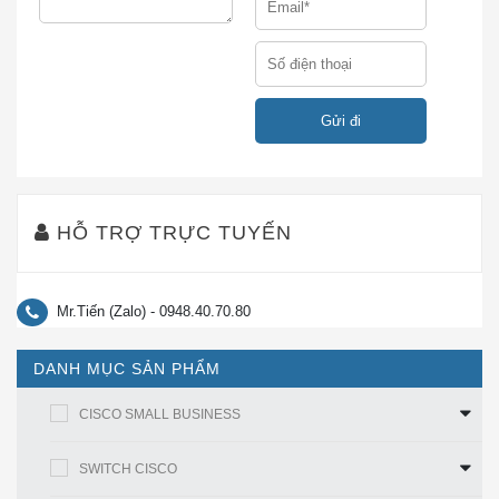
Cisco Catalyst 1000 Series là bản nâng cấp cho dòng
Catalyst 2960-L
So với C2960-L, dòng
Switch
1000
có phần cứng được cải tiến, các tùy chọn phần
mềm tiên tiến hơn và cung cấp hỗ trợ mở rộng cho
Vlan. Nói chung, dòng Catalyst 1000 cung cấp kết nối
hiệu quả về chi phí, lý tưởng cho nhiều nhu cầu mạng
khác nhau:
Linh hoạt, đơn giản và an toàn, các thiết bị chuyển
HỖ TRỢ TRỰC TUYẾN
mạch Cisco Catalyst 1000 Series mang đến chất
lượng cấp doanh nghiệp cho các triển khai nhỏ.
Mr.Tiến (Zalo) - 0948.40.70.80
Thiết bị chuyển mạch
Catalyst 1000
cung cấp truy cập
mạng cấp doanh nghiệp có kích thước cho các doanh
DANH MỤC SẢN PHẨM
nghiệp nhỏ. Với một loạt các kết hợp Power over
Ethernet (PoE) và cổng, các thiết bị chuyển mạch dễ
CISCO SMALL BUSINESS
quản lý này cung cấp hiệu suất cho một văn phòng
nhỏ hiện đại cần.
SWITCH CISCO