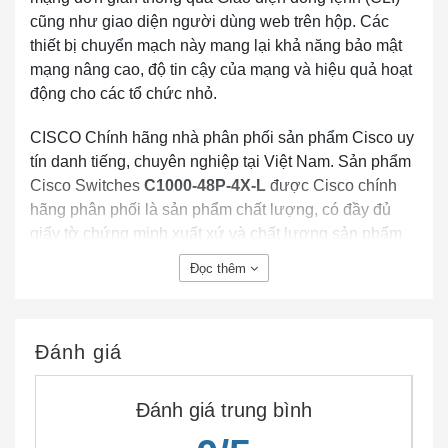
cũng như giao diện người dùng web trên hộp. Các
thiết bị chuyển mạch này mang lại khả năng bảo mật
mạng nâng cao, độ tin cậy của mạng và hiệu quả hoạt
động cho các tổ chức nhỏ.
CISCO Chính hãng nhà phân phối sản phẩm Cisco uy
tín danh tiếng, chuyên nghiệp tại Việt Nam. Sản phẩm
Cisco Switches
C1000-48P-4X-L
được Cisco chính
hãng phân phối là sản phẩm chất lượng, có đầy đủ
giấy tờ chứng minh xuất xứ và chất lượng sản phẩm
CO,CQ (bill of lading, invoice, packing list, tờ khai Hải
Đọc thêm
Quan). Vui lòng liên hệ trực tiếp với bộ phận kinh
doanh tại Hồ Chí Minh và Hà Nội nếu bạn cần trợ giúp
thông tin về Cisco Switches
C1000-48P-4X-L
chính
Đánh giá
hãng…
Thiết bị mạng Switch Cisco
C1000-48P-4X-L
được
Đánh giá trung bình
thiết kế cho doanh nghiệp vừa và nhỏ, thay thế cho
dòng switch Cisco 2960L được CNTTShop phân phối