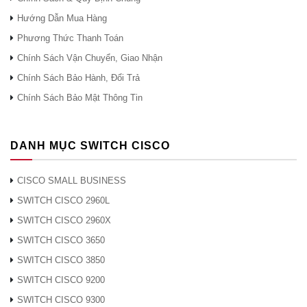
Băng thông chuyển tiếp
88 Gb / giây
Hướng Dẫn Mua Hàng
Chuyển đổi băng thông
176 Gb / giây
Phương Thức Thanh Toán
Tỷ lệ chuyển tiếp (64 –
77,38 Mpps
Chính Sách Vận Chuyển, Giao Nhận
byte L3 gói)
Chính Sách Bảo Hành, Đổi Trả
Thông tin chi tiết sản phẩm
Chính Sách Bảo Mật Thông Tin
Thiết bị chuyển mạch Cisco Catalyst 1000 Series
cung cấp các tính năng sau:
DANH MỤC SWITCH CISCO
* 8, 16, 24 hoặc 48 dữ liệu Gigabit Ethernet hoặc cổng
CISCO SMALL BUSINESS
PoE + với chuyển tiếp tốc độ đường truyền
SWITCH CISCO 2960L
* 2 hoặc 4 cố định 1 Gigabit Ethernet Small Form-
SWITCH CISCO 2960X
Factor Pluggable (SFP) / RJ 45 Combo hoặc 4 liên kết
SWITCH CISCO 3650
up cố định 0 Gigabit Ethernet Nâng cao SFP (SFP +)
SWITCH CISCO 3850
SWITCH CISCO 9200
* Hỗ trợ PoE + vĩnh viễn với ngân sách năng lượng
lên đến 740W
SWITCH CISCO 9300