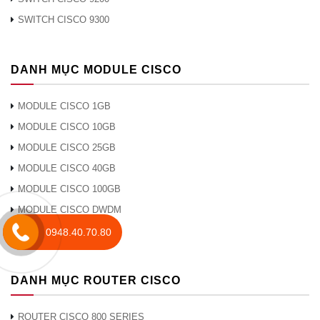
chuyển
1G: 41,67
SWITCH CISCO 9300
1G: 7
tiếp
14,88 Mpps
26,78 Mpps
Mpps
Mpps
(gói L3 64
10G: 95,23
‑ byte)
DANH MỤC MODULE CISCO
10G: 
Mpps
MODULE CISCO 1GB
Địa chỉ
16000
16000
16000
1600
MODULE CISCO 10GB
MAC
MODULE CISCO 25GB
Các
tuyến
MODULE CISCO 40GB
trực tiếp
542
542
542
542
MODULE CISCO 100GB
unicast
MODULE CISCO DWDM
IPv4
MODULE CISCO CWDM
0948.40.70.80
Các
tuyến
gián tiếp
DANH MỤC ROUTER CISCO
256
256
256
256
đơn
luồng
ROUTER CISCO 800 SERIES