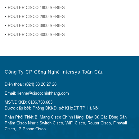
IPv4
ROUTER CISCO 1900 SERIES
Các
ROUTER CISCO 2900 SERIES
tuyến
trực tiếp
414
414
414
414
ROUTER CISCO 3900 SERIES
unicast
ROUTER CISCO 4000 SERIES
IPv6
Các
tuyến
128
128
128
128
gián tiếp
đơn IPv6
Công Ty CP Công Nghệ Intersys Toàn Cầu
Các
Điện thoại: (024) 33 26 27 28
tuyến
Email: lienhe@ciscochinhhang.com
phát đa
hướng
1024
1024
1024
1024
MST/DKKD: 0106.750.683
Được cấp bởi: Phòng DKKD, sở KH&DT TP Hà Nội
IPv4 và
nhóm
Phân Phối Thiết Bị Mạng Cisco Chính Hãng, Đầy Đủ Các Dòng Sản
Phẩm Cisco Như : Switch Cisco, WiFi Cisco, Router Cisco, Firewall
IGMP
Cisco, IP Phone Cisco
Nhóm