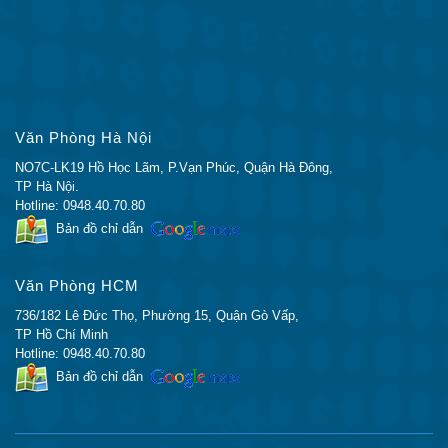
phát đa
1024
1024
1024
1024
hướng
IPv6
ACE bảo
600 (FE:
600 (
mật IPv4 /
600
600
384)
384)
MAC
Văn Phòng Hà Nội
ACE bảo
600 (FE:
600 (
600
600
NO7C-LK19 Hồ Học Lãm, P.Vạn Phúc, Quận Hà Đông,
mật IPv6
256)
256)
TP Hà Nội.
Các
Hotline: 0948.40.70.80
VLAN
Bản đồ chỉ dẫn
hoạt
256
256
256
256
động tối
Văn Phòng HCM
đa
736/182 Lê Đức Thọ, Phường 15, Quận Gò Vấp,
Có sẵn
TP Hồ Chí Minh
các ID
4094
4094
4094
4094
Hotline: 0948.40.70.80
VLAN
Bản đồ chỉ dẫn
Phiên
bản STP
64
64
64
64