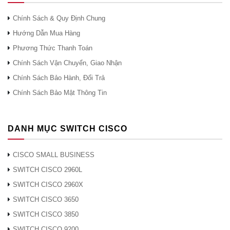
giây
Gbps
Chính Sách & Quy Định Chung
Băng
1G: 28 Gb /
1G: 5
thông
Hướng Dẫn Mua Hàng
10 Gb / giây
18 Gb / giây
giây
giây
chuyển
Phương Thức Thanh Toán
tiếp
10G: 64 Gb
10G:
Chính Sách Vận Chuyển, Giao Nhận
/ giây
88Gp
Chính Sách Bảo Hành, Đổi Trả
Chính Sách Bảo Mật Thông Tin
FE: 12,8 Gb
FE: 1
/ giây
/ giây
DANH MỤC SWITCH CISCO
Chuyển
1G: 56 Gb /
1G: 1
đổi băng
20 Gb / giây
36 Gb / giây
giây
/ giây
CISCO SMALL BUSINESS
thông
10G: 128
10G: 
SWITCH CISCO 2960L
Gb / giây
Gb / 
SWITCH CISCO 2960X
SWITCH CISCO 3650
FE: 9,52
FE: 1
SWITCH CISCO 3850
Mpps
Mpps
Tốc độ
SWITCH CISCO 9200