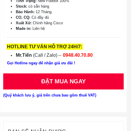
Tình Trạng:
New Fullbox 100%
Stock:
có sẵn hàng
Bảo Hành:
12 Tháng.
CO, CQ:
Có đầy đủ
Xuất Xứ:
Chính hãng Cisco
Made in:
Liên hệ
HOTLINE TƯ VẤN HỖ TRỢ 24H/7:
Mr.Tiến
(Call / Zalo) –
0948.40.70.80
Gọi Hotline ngay để nhận giá ưu đãi !
ĐẶT MUA NGAY
(Quý khách lưu ý, giá trên chưa bao gồm thuế VAT)