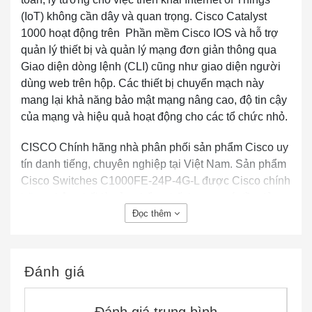
(IoT) không cần dây và quan trọng. Cisco Catalyst
1000 hoạt động trên Phần mềm Cisco IOS và hỗ trợ
quản lý thiết bị và quản lý mạng đơn giản thông qua
Giao diện dòng lệnh (CLI) cũng như giao diện người
dùng web trên hộp. Các thiết bị chuyển mạch này
mang lại khả năng bảo mật mạng nâng cao, độ tin cậy
của mạng và hiệu quả hoạt động cho các tổ chức nhỏ.
CISCO Chính hãng nhà phân phối sản phẩm Cisco uy
tín danh tiếng, chuyên nghiệp tại Việt Nam. Sản phẩm
Cisco Switches C1000FE-24P-4G-L được Cisco chính
hãng phân phối là sản phẩm chất lượng, có đầy đủ
giấy tờ chứng minh xuất xứ và chất lượng sản phẩm
Đọc thêm
CO,CQ (bill of lading, invoice, packing list, tờ khai Hải
Quan). Vui lòng liên hệ trực tiếp với bộ phận kinh
doanh tại Hồ Chí Minh và Hà Nội nếu bạn cần trợ giúp
Đánh giá
thông tin về Cisco Switches C1000FE-24P-4G-L chính
hãng…