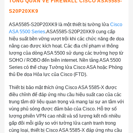
TỔNG QUAN VỀ FIREWALL CISCO ASA5585-
S20P20XK9
ASA5585-S20P20XK9 là một thiết bị tường lửa
Cisco
ASA 5500 Series
.ASA5585-S20P20XK9 cung cấp
hiệu suất bền vững vượt trội khi các chức năng đe dọa
nâng cao được kích hoạt. Các địa chỉ phạm vi thông
lượng của dòng ASA 5500 sử dụng các trường hợp từ
SOHO / ROBO đến biên internet. Nền tảng ASA 5500
Series có thể chạy Tường lửa Cisco ASA hoặc Phòng
thủ Đe dọa Hỏa lực của Cisco (FTD).
Thiết bị bảo mật thích ứng Cisco ASA 5585-X được
điều chỉnh để đáp ứng nhu cầu hiệu suất cao của các
trung tâm dữ liệu quan trọng và mang lại sự an tâm với
vùng phủ sóng được đảm bảo của Cisco. Hỗ trợ số
lượng phiên VPN cao nhất và số lượng kết nối nhiều
gấp đôi mỗi giây so với tường lửa cạnh tranh trong
cùng loại, thiết bị Cisco ASA 5585-X đáp ứng nhu cầu