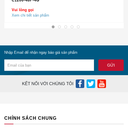
C1200-48P-4G
· Bộ xử lý dịch vụ bảo mật -20
Vui lòng gọi
(SSP-20)
Xem chi tiết sản phẩm
Nội dung gói:
· Bộ giá đỡ
· 2 x Nguồn điện AC
Nhập Email để nhận ngay báo giá sản phẩm
CẦN THÔNG TIN BỔ XUNG VỀ ASA5585-
S20P20XK9 ?
Nếu bạn cần thêm bất cứ thông tin nào về sản
KẾT NỐI VỚI CHÚNG TÔI
phẩm
Cisco ASA5585-S20P20XK9?
Hãy đặt câu hỏi ở phần
Live Chat
hoặc
Gọi ngay
Hotline
cho chúng tôi để được giải đáp
Hoặc bạn có thể gửi email về địa chỉ:
lienhe@ciscochinhhang.com
CHÍNH SÁCH CHUNG