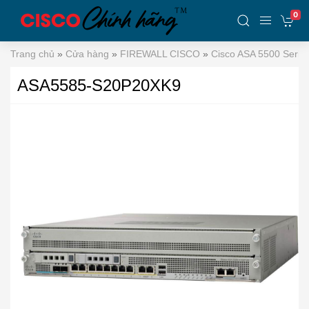
0
Trang chủ
»
Cửa hàng
»
FIREWALL CISCO
»
Cisco ASA 5500 Serie
ASA5585-S20P20XK9