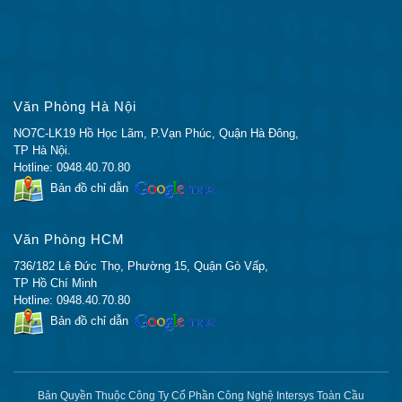
BẠN SẼ NHẬN ĐƯỢC
Thiết bị ASA5585-S20P20XK9 Chính hãng
với
giá thành rẻ nhất Việt Nam.
Dịch Vụ, Tư vấn Chuyên Nghiệp và Tận Tình.
Văn Phòng Hà Nội
Hõ Trợ Tư Vấn kỹ thuật hoàn toàn miễn phí của
đội ngũ nhân sự có hơn 10 năm kinh nghiệm.
NO7C-LK19 Hồ Học Lãm, P.Vạn Phúc, Quận Hà Đông,
TP Hà Nội.
Giao hàng nhanh trên Toàn Quốc, thời gian giao
Hotline: 0948.40.70.80
hàng chỉ trong 24h.
Bản đồ chỉ dẫn
Đổi trả miễn phí trong 7 ngày.
Cho mượn thiết bị tương đương trong quá trình
bảo hành
Văn Phòng HCM
736/182 Lê Đức Thọ, Phường 15, Quận Gò Vấp,
CAM KẾT CỦA CISCO CHÍNH HÃNG
TP Hồ Chí Minh
Hotline: 0948.40.70.80
Hàng Chính Hãng 100%.
Bản đồ chỉ dẫn
Giá Rẻ Nhất (hoàn tiền nếu có chỗ rẻ hơn)
Đổi trả miễn phí trong 7 ngày
Bảo Hành 12 Tháng
Bảo Hành Chính Hãng
Bản Quyền Thuộc Công Ty Cổ Phần Công Nghệ Intersys Toàn Cầu