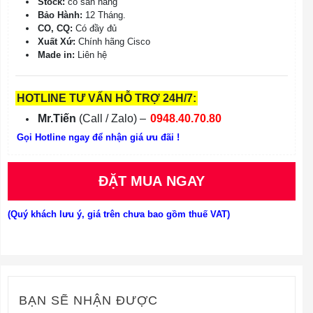
Stock:
có sẵn hàng
Bảo Hành:
12 Tháng.
CO, CQ:
Có đầy đủ
Xuất Xứ:
Chính hãng Cisco
Made in:
Liên hệ
HOTLINE TƯ VẤN HỖ TRỢ 24H/7:
Mr.Tiến
(Call / Zalo) –
0948.40.70.80
Gọi Hotline ngay để nhận giá ưu đãi !
ĐẶT MUA NGAY
(Quý khách lưu ý, giá trên chưa bao gồm thuế VAT)
BẠN SẼ NHẬN ĐƯỢC