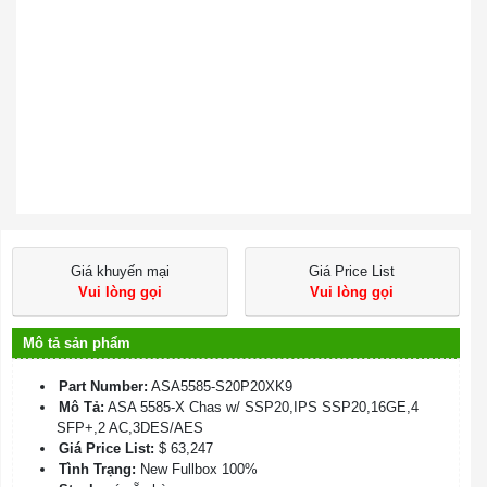
Giá khuyến mại
Giá Price List
Vui lòng gọi
Vui lòng gọi
Mô tả sản phẩm
Part Number:
ASA5585-S20P20XK9
Mô Tả:
ASA 5585-X Chas w/ SSP20,IPS SSP20,16GE,4
SFP+,2 AC,3DES/AES
Giá Price List:
$ 63,247
Tình Trạng:
New Fullbox 100%