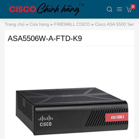
0
Trang chủ
»
Cửa hàng
»
FIREWALL CISCO
»
Cisco ASA 5500 Serie
ASA5506W-A-FTD-K9