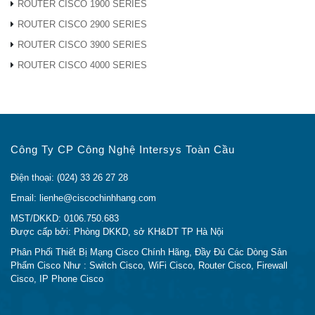
ROUTER CISCO 1900 SERIES
ROUTER CISCO 2900 SERIES
Khe mở rộng
N / A
ROUTER CISCO 3900 SERIES
Khe cắm Flash
người dùng có thể
Không
ROUTER CISCO 4000 SERIES
truy cập
Cổng USB loại ‘A’, Tốc độ cao
Cổng USB 2.0
2.0
I / O tích hợp
8 x 1 Gigabit Ethernet (GE)
Công Ty CP Công Nghệ Intersys Toàn Cầu
Mở rộng I / O
N / A
Có (Được chia sẻ với
Điện thoại: (024) 33 26 27 28
Cổng quản lý
FirePOWER Services),
chuyên dụng
Email: lienhe@ciscochinhhang.com
10/100/1000
MST/DKKD: 0106.750.683
1 RJ-45 và bảng điều khiển Mini
Được cấp bởi: Phòng DKKD, sở KH&DT TP Hà Nội
Cổng nối tiếp
USB
Phân Phối Thiết Bị Mạng Cisco Chính Hãng, Đầy Đủ Các Dòng Sản
Ổ cứng thể rắn
50 GB mSata
Phẩm Cisco Như : Switch Cisco, WiFi Cisco, Router Cisco, Firewall
Cisco, IP Phone Cisco
Ký ức
4 GB
Hệ thống flash
8 GB