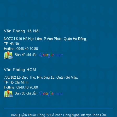
Xe buýt hệ thống
Kiến trúc Multibus
Nhiệt độ
32 đến 104 ° F (0 đến 40 ° C)
Độ ẩm tương đối
90 phần trăm không ngưng tụ
Được thiết kế và thử nghiệm ở 0
Độ cao
đến 10.000 ft (3048 m)
Văn Phòng Hà Nội
Acoustic tiếng ồn
NO7C-LK19 Hồ Học Lãm, P.Vạn Phúc, Quận Hà Đông,
Không quạt
TP Hà Nội.
0 dBA
Hotline: 0948.40.70.80
Bản đồ chỉ dẫn
Nhiệt độ
-13 đến 158ºF (-25 đến 70ºC)
10 đến 90 phần trăm không
Độ ẩm tương đối
Văn Phòng HCM
ngưng tụ
736/182 Lê Đức Thọ, Phường 15, Quận Gò Vấp,
Được thiết kế và thử nghiệm ở 0
TP Hồ Chí Minh
Độ cao
đến 15.000 ft (4572 m)
Hotline: 0948.40.70.80
Dòng điện áp
Dòng điện xoay chiều bên
Bản đồ chỉ dẫn
dòng AC
ngoài, 90 đến 240 vôn (VAC)
AC dòng điện áp
90 đến 240 VAC
bình thường
Bản Quyền Thuộc Công Ty Cổ Phần Công Nghệ Intersys Toàn Cầu