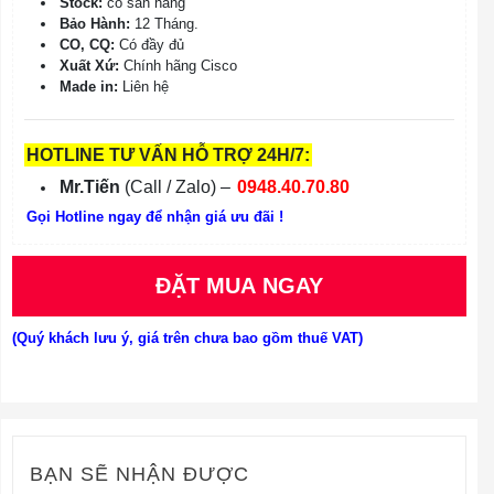
Stock:
có sẵn hàng
Bảo Hành:
12 Tháng.
CO, CQ:
Có đầy đủ
Xuất Xứ:
Chính hãng Cisco
Made in:
Liên hệ
HOTLINE TƯ VẤN HỖ TRỢ 24H/7:
Mr.Tiến
(Call / Zalo) –
0948.40.70.80
Gọi Hotline ngay để nhận giá ưu đãi !
ĐẶT MUA NGAY
(Quý khách lưu ý, giá trên chưa bao gồm thuế VAT)
BẠN SẼ NHẬN ĐƯỢC