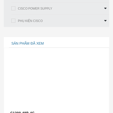
THÔNG SỐ KỸ THUẬT CỦA ASA5506W-A-
CISCO POWER SUPPLY
FTD-K9
Đặc điểm kỹ thuật ASA5506W-A-FTD-K9
PHỤ KIỆN CISCO
Số sản phẩm
ASA5506W-A-FTD-K9
Phòng thủ Đe doạ Hỏa lực Miền
Mô tả Sản phẩm
ASA 5506-XA. Wifi. 8GE. AC
SẢN PHẨM ĐÃ XEM
Thông lượng:
Kiểm soát ứng
250 Mb / giây
dụng (AVC)
Thông lượng:
Kiểm soát ứng
125 Mb / giây
dụng (AVC) và IPS
20.000;
Các phiên đồng