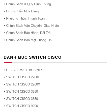
tra trạng thái (tối
750 Mb / giây
Chính Sách & Quy Định Chung
đa)
Hướng Dẫn Mua Hàng
Thông lượng kiểm
Phương Thức Thanh Toán
tra trạng thái (đa
300 Mb / giây
Chính Sách Vận Chuyển, Giao Nhận
giao thức)
Chính Sách Bảo Hành, Đổi Trả
Thông lượng
VPN chuẩn mã
Chính Sách Bảo Mật Thông Tin
hóa ba dữ liệu
/ Chuẩn mã hóa
100 Mb / giây
nâng cao (3DES /
DANH MỤC SWITCH CISCO
AES)
CISCO SMALL BUSINESS
SWITCH CISCO 2960L
SWITCH CISCO 2960X
Người dùng / nút
Vô hạn
SWITCH CISCO 3650
Các đồng nghiệp
VPN site-to-site
10; 50
SWITCH CISCO 3850
IPsec
SWITCH CISCO 9200
Kết nối đồng thời