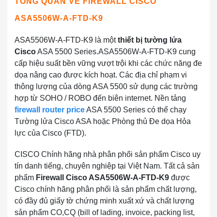
TỔNG QUAN VỀ FIREWALL CISCO
ASA5506W-A-FTD-K9
ASA5506W-A-FTD-K9 là một
thiết bị tường lửa
Cisco
ASA 5500 Series.ASA5506W-A-FTD-K9 cung
cấp hiệu suất bền vững vượt trội khi các chức năng đe
dọa nâng cao được kích hoạt. Các địa chỉ phạm vi
thông lượng của dòng ASA 5500 sử dụng các trường
hợp từ SOHO / ROBO đến biên internet. Nền tảng
firewall router price
ASA 5500 Series có thể chạy
Tường lửa Cisco ASA hoặc Phòng thủ Đe dọa Hỏa
lực của Cisco (FTD).
CISCO Chính hãng nhà phân phối sản phẩm Cisco uy
tín danh tiếng, chuyên nghiệp tại Việt Nam. Tất cả sản
phẩm
Firewall Cisco ASA5506W-A-FTD-K9
được
Cisco chính hãng phân phối là sản phẩm chất lượng,
có đầy đủ giấy tờ chứng minh xuất xứ và chất lượng
sản phẩm CO,CQ (bill of lading, invoice, packing list,