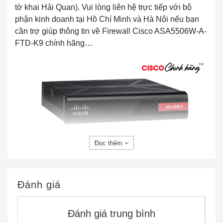
tờ khai Hải Quan). Vui lòng liên hệ trực tiếp với bộ
phận kinh doanh tại Hồ Chí Minh và Hà Nội nếu bạn
cần trợ giúp thông tin về Firewall Cisco ASA5506W-A-
FTD-K9 chính hãng…
Đọc thêm
ASA5506W-A-FTD-K9 ASA 5506-X A Domain
Firepower Threat Defense, WiFi, 8GE, AC
Đánh giá
Thông số nhanh của ASA5506W-A-FTD-K9
Bảng thông số nhanh của ASA5506W-A-FTD-
K9
Đánh giá trung bình