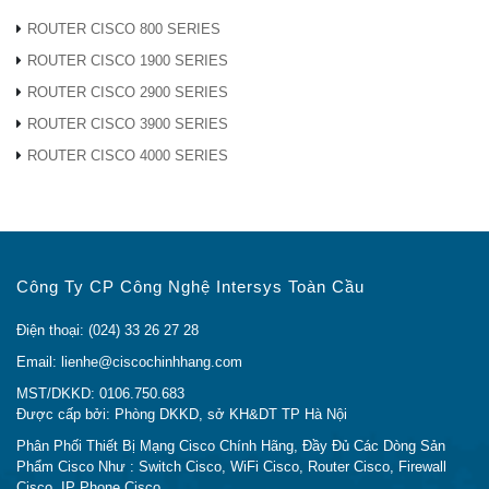
Giá Rẻ Nhất (hoàn tiền nếu có chỗ rẻ hơn)
ROUTER CISCO 800 SERIES
Đổi trả miễn phí trong 7 ngày
ROUTER CISCO 1900 SERIES
Bảo Hành 12 Tháng
Bảo Hành Chính Hãng
ROUTER CISCO 2900 SERIES
Đầy Đủ CO, CQ (Bản Gốc)
ROUTER CISCO 3900 SERIES
CQ Cấp Trực Tiếp Cho End User
ROUTER CISCO 4000 SERIES
Có Thể Check Serial trên trang chủ Cisco
Giao Hàng siêu tốc trong 24 giờ
Giao hàng tận nơi trên toàn quốc
KHÁCH HÀNG VÀ NHỮNG DỰ ÁN ĐÃ TRIỂN
Công Ty CP Công Nghệ Intersys Toàn Cầu
KHAI
Điện thoại: (024) 33 26 27 28
Các sản phẩm
Thiết Bị Mạng Cisco Chính
Email: lienhe@ciscochinhhang.com
Hãng
được chúng tôi phân phối trên Toàn Quốc. Các
sản phẩm của chúng tôi đã được tin tưởng và sử dụng
MST/DKKD: 0106.750.683
Được cấp bởi: Phòng DKKD, sở KH&DT TP Hà Nội
tại hầu hết tất các trung tâm dữ liệu hàng đầu trong
nước như:
VNPT, VINAPHONE, MOBIPHONE, VTC,
Phân Phối Thiết Bị Mạng Cisco Chính Hãng, Đầy Đủ Các Dòng Sản
Phẩm Cisco Như : Switch Cisco, WiFi Cisco, Router Cisco, Firewall
VTV, FPT, VDC, VINASAT, Cảng Hàng Không Nội
Cisco, IP Phone Cisco