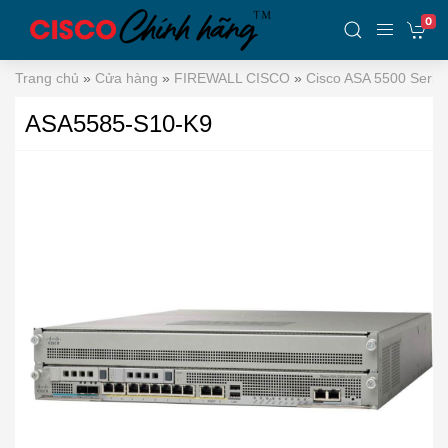
0
Trang chủ
»
Cửa hàng
»
FIREWALL CISCO
»
Cisco ASA 5500 Serie
ASA5585-S10-K9