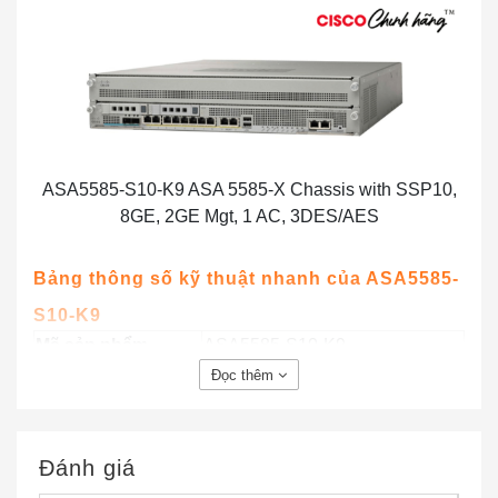
ASA5585-S10-K9 ASA 5585-X Chassis with SSP10,
8GE, 2GE Mgt, 1 AC, 3DES/AES
Bảng thông số kỹ thuật nhanh của ASA5585-
S10-K9
Mã sản phẩm
ASA5585-S10-K9
Tường lửa Cisco ASA 5585
Đọc thêm
ASA5585-S10-K9 ASA 5585-X
Mô tả Sản phẩm
với SSP10, 8GE, 2GE Mgt, 1
AC, 3DES / AES
Đánh giá
Thông lượng