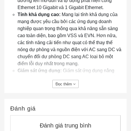
đường lên mô-đun và tự động phát hiện cổng
Ethernet 10 Gigabit và 1 Gigabit Ethernet.
Tính khả dụng cao:
Mang lại tính khả dụng của
mạng được yêu cầu bởi các ứng dụng doanh
nghiệp quan trọng thông qua khả năng sẵn sàng
cao toàn diện, bao gồm VSS và EVN. Hơn nữa,
các tính năng cải tiến như quạt có thể thay thế
nóng dự phòng và nguồn điện với AC sang DC và
chuyển đổi dự phòng DC sang AC loại bỏ một
điểm lỗi duy nhất trong mạng.
Giám sát ứng dụng:
Giám sát ứng dụng nâng
cao thông qua Netflow linh hoạt và tám cổng của
Đọc thêm
Máy phân tích cổng chuyển mạch hai chiều tốc độ
đường truyền (SPAN) / Máy phân tích cổng
chuyển mạch từ xa (RSPAN). Ngoài ra Phần
mềm Cisco IOS XE cung cấp khả năng lưu trữ các
Đánh giá
ứng dụng của bên thứ ba.
Bảo mật:
Hỗ trợ công nghệ Cisco TrustSec cũng
Đánh giá trung bình
như chính sách máy bay điều khiển (CoPP) mạnh