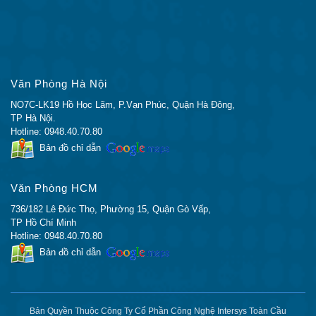
trước:
● 32×10 GE SFP + / SFP
– WS-C4500X-F-32SFP +
Văn Phòng Hà Nội
● 16×10 GE SFP + / SFP
NO7C-LK19 Hồ Học Lãm, P.Vạn Phúc, Quận Hà Đông,
– WS-C4500X-F-16SFP +
TP Hà Nội.
Hotline: 0948.40.70.80
Mô-đun mở rộng (Tùy
8×10 GE SFP + / SFP –
Bản đồ chỉ dẫn
chọn)
C4KX-NM-8SFP +
Cổng quản lý
10/100/1000 Base-T
Văn Phòng HCM
Loại A (lưu trữ và khởi
Cổng USB
736/182 Lê Đức Thọ, Phường 15, Quận Gò Vấp,
động) lên đến 4 GB
TP Hồ Chí Minh
Nguồn điện kép
Đúng
Hotline: 0948.40.70.80
Quạt có thể thay thế
Bản đồ chỉ dẫn
Có (5 người hâm mộ)
trường
Dự phòng của người
Không ảnh hưởng đến hiệu
hâm mộ
suất khi hỏng một quạt
Bản Quyền Thuộc Công Ty Cổ Phần Công Nghệ Intersys Toàn Cầu