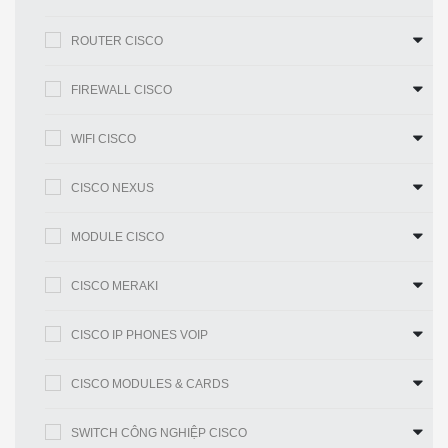
điện kép
Quạt có
ROUTER CISCO
thể thay
Có (5 người hâm mộ)
thế trường
FIREWALL CISCO
Dự phòng
Không ảnh hưởng đến hiệu suất khi
của người
hỏng một quạt
WIFI CISCO
hâm mộ
Thông
CISCO NEXUS
lượng hệ
Lên đến 800 Gbps
thống
MODULE CISCO
Chuyển
Mã cơ sở cổng 32×10 GE: IPv4: 256K,
tiếp Mục
CISCO MERAKI
IPv6: 128K
nhập
Mục nhập
CISCO IP PHONES VOIP
Netflow
128 nghìn
linh hoạt
CISCO MODULES & CARDS
Bộ nhớ
tích hợp
SWITCH CÔNG NGHIỆP CISCO
4 GB