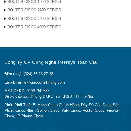
ROUTER CISCO 1900 SERIES
Tính năng nổi bật của Switch Cisco 4500-X
ROUTER CISCO 2900 SERIES
ROUTER CISCO 3900 SERIES
WS-C4500X-F-32SFP+
ROUTER CISCO 4000 SERIES
Bảng 3.
Các tính năng về Hiệu suất và Khả năng
mở rộng của Cisco 4500-X bao gồm WS-C4500X-F-
32SFP+
Số sản phẩm
Sự miêu tả
Công Ty CP Công Nghệ Intersys Toàn Cầu
Hệ thống
Điện thoại: (024) 33 26 27 28
Luồng gió từ trước ra sau:
Email: lienhe@ciscochinhhang.com
● 32×10 GE SFP + / SFP
MST/DKKD: 0106.750.683
– WS-C4500X-32SFP +
Được cấp bởi: Phòng DKKD, sở KH&DT TP Hà Nội
Phân Phối Thiết Bị Mạng Cisco Chính Hãng, Đầy Đủ Các Dòng Sản
● 16×10 GE SFP + / SFP
Phẩm Cisco Như : Switch Cisco, WiFi Cisco, Router Cisco, Firewall
– WS-C4500X-16SFP +
Cisco, IP Phone Cisco
Hệ thống cơ sở
Luồng gió trở lại phía