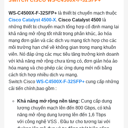
SWITCH CISCO WS-C4500X-F-32SFP+
WS-C4500X-F-32SFP+
là thiết bị chuyển mạch thuộc
Cisco Catalyst 4500-X
.
Cisco Catalyst 4500
là
những thiết bị chuyển mạch tổng hợp cố định mang lại
khả năng mở rộng tốt nhất trong phân khúc, ảo hóa
mạng đơn giản và các dịch vụ mạng tích hợp cho các
môi trường hạn chế về không gian trong mạng khuôn
viên. Nó đáp ứng các mục tiêu tăng trưởng kinh doanh
với khả năng mở rộng chưa từng có, đơn giản hóa ảo
hóa mạng và cho phép các ứng dụng mới nổi bằng
cách tích hợp nhiều dịch vụ mạng.
Switch Cisco
WS-C4500X-F-32SFP+
cung cấp những
cải tiến chính,bao gồm :
Khả năng mở rộng nền tảng:
Cung cấp dung
lượng chuyển mạch lên đến 800 Gbps, có khả
năng mở rộng dung lượng lên đến 1,6 Tbps
với
công nghệ
VSS . Đầu tư cho tương lai với