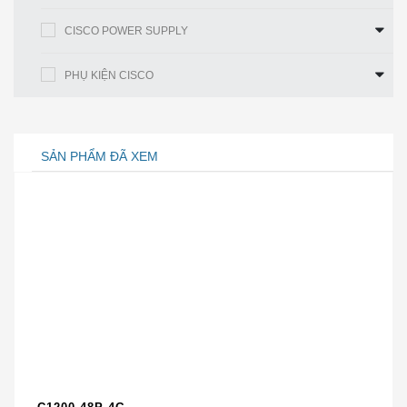
(SRAM
DDR-II)
CISCO POWER SUPPLY
Bộ đệm
Bộ nhớ dùng chung 32 MB
cổng
PHỤ KIỆN CISCO
CPU
Lõi kép 1,5 GHz
NVRAM
2 GB
Bộ nhớ
SẢN PHẨM ĐÃ XEM
ngoài tùy
2 GB
chọn (Thẻ
SD)
330W danh định / tối đa 400W
Mức tiêu
thụ điện
· Nguồn điện, đầu vào AC hoặc đầu vào
của hệ
DC, không được bao gồm trong cấu hình
thống
cơ bản; chúng được đặt hàng riêng
Luồng
Luồng gió từ sau ra trước (cụm quạt và
không khí
bộ nguồn có mã màu xanh lam)