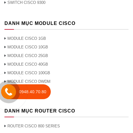
SWITCH CISCO 9300
1G SFP
1000BASE-T SFP
GLC-T
DANH MỤC MODULE CISCO
1000BASE-BX SFP, 1310NM
MODULE CISCO 1GB
MODULE CISCO 10GB
GLC-BX-U
MODULE CISCO 25GB
MODULE CISCO 40GB
GLC-BX-D
1000BASE-BX SFP, 1490NM
MODULE CISCO 100GB
GLC-ZX-
Mô-đun thu phát 1000BASE-ZX
SMD
SFP, SMF, 1550nm, DOM
MODULE CISCO DWDM
SFP-10G-
MODULE CISCO CWDM
0948.40.70.80
Mô-đun SFP 10GBASE-SR
SR
10G
SFP-10G-
SFP
Mô-đun SFP 10GBASE-LRM
LRM
DANH MỤC ROUTER CISCO
SFP-
H10GB-
10GBASE-CU SFP + Cáp 3 mét
ROUTER CISCO 800 SERIES
CU3M