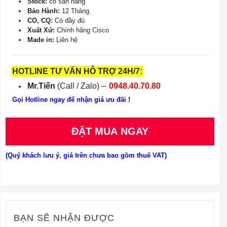
Stock:
có sẵn hàng
Bảo Hành:
12 Tháng.
CO, CQ:
Có đầy đủ
Xuất Xứ:
Chính hãng Cisco
Made in:
Liên hệ
HOTLINE TƯ VẤN HỖ TRỢ 24H/7:
Mr.Tiến
(Call / Zalo) –
0948.40.70.80
Gọi Hotline ngay để nhận giá ưu đãi !
ĐẶT MUA NGAY
(Quý khách lưu ý, giá trên chưa bao gồm thuế VAT)
BẠN SẼ NHẬN ĐƯỢC