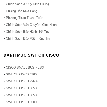
phép
Chính Sách & Quy Định Chung
C4500X-IP-
Cơ sở IP để Ent. Giấy phép dịch
Hướng Dẫn Mua Hàng
ES
vụ cho 32 Port Catalyst 4500-X
Phương Thức Thanh Toán
Chính Sách Vận Chuyển, Giao Nhận
THẺ
C4KX-NM-
Mô-đun mạng Catalyst 4500X 8
Chính Sách Bảo Hành, Đổi Trả
8SFP +
cổng 10G
Chính Sách Bảo Mật Thông Tin
Cáp
CAB-
Cáp điều khiển 6ft với RJ45 và
điều
CONSOLE-
DANH MỤC SWITCH CISCO
DB9F
khiển
RJ45
Mô-đun thu phát SFP
CISCO SMALL BUSINESS
GLC-SX-
1000BASE-SX, MMF, 850nm,
MMD
SWITCH CISCO 2960L
DOM
SWITCH CISCO 2960X
Mô-đun thu phát 1000BASE-LX /
SWITCH CISCO 3650
LH SFP, MMF / SMF, 1310nm,
GLC-LH-
DOM
SWITCH CISCO 3850
SMD
SWITCH CISCO 9200