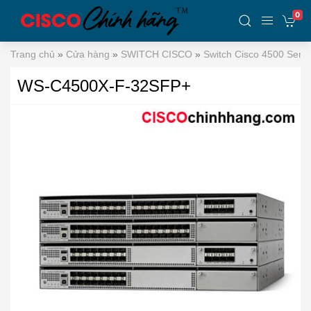
0
Trang chủ
»
Cửa hàng
»
SWITCH CISCO
»
Switch Cisco 4500 Serie
WS-C4500X-F-32SFP+