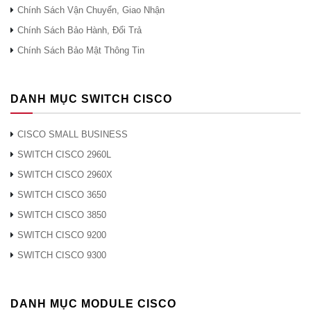
Chính Sách Vận Chuyển, Giao Nhận
Hình 2 cho thấy bảng điều khiển phía sau của
Chính Sách Bảo Hành, Đổi Trả
công tắc Cisco C3650-24TD-L.
Chính Sách Bảo Mật Thông Tin
DANH MỤC SWITCH CISCO
CISCO SMALL BUSINESS
SWITCH CISCO 2960L
WS-C3650-24TD-L
SWITCH CISCO 2960X
SWITCH CISCO 3650
Chú thích:
SWITCH CISCO 3850
SWITCH CISCO 9200
①
Nối đất
SWITCH CISCO 9300
②
CONSOLE (cổng giao diện điều khiển RJ-45)
③
MGMT (cổng quản lý RJ-45 10/100/1000)
④
Fan module
DANH MỤC MODULE CISCO