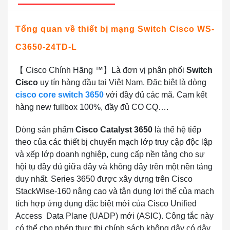
Tổng quan về thiết bị mạng Switch Cisco WS-
C3650-24TD-L
【 Cisco Chính Hãng ™】Là đơn vị phân phối
Switch
Cisco
uy tín hàng đầu tại Việt Nam. Đặc biệt là dòng
cisco core switch 3650
với đầy đủ các mã. Cam kết
hàng new fullbox 100%, đầy đủ CO CQ….
Dòng sản phẩm
Cisco Catalyst 3650
là thế hệ tiếp
theo của các thiết bị chuyển mạch lớp truy cập độc lập
và xếp lớp doanh nghiệp, cung cấp nền tảng cho sự
hội tụ đầy đủ giữa dây và không dây trên một nền tảng
duy nhất. Series 3650 được xây dựng trên Cisco
StackWise-160 nâng cao và tận dụng lợi thế của mạch
tích hợp ứng dụng đặc biệt mới của Cisco Unified
Access Data Plane (UADP) mới (ASIC). Công tắc này
có thể cho phép thực thi chính sách không dây có dây