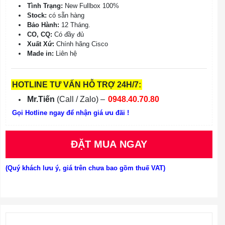
Tình Trạng:
New Fullbox 100%
Stock:
có sẵn hàng
Bảo Hành:
12 Tháng.
CO, CQ:
Có đầy đủ
Xuất Xứ:
Chính hãng Cisco
Made in:
Liên hệ
HOTLINE TƯ VẤN HỖ TRỢ 24H/7:
Mr.Tiến
(Call / Zalo) –
0948.40.70.80
Gọi Hotline ngay để nhận giá ưu đãi !
ĐẶT MUA NGAY
(Quý khách lưu ý, giá trên chưa bao gồm thuế VAT)