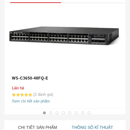
WS-C3650-48FQ-E
Liên hệ
2
5.00
2
trên 5
Xem chi tiết sản phẩm
dựa trên
đánh giá
CHI TIẾT SẢN PHẨM
THÔNG SỐ KĨ THUẬT