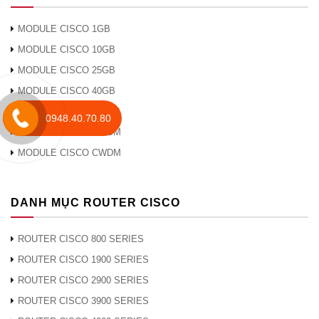
⑤
Mô-đun cung cấp điện
MODULE CISCO 1GB
Hình 3 cho thấy Bộ công cụ StackWise-160.
MODULE CISCO 10GB
Cisco Catalyst 3650 hỗ trợ một mô-đun xếp chồng tùy
MODULE CISCO 25GB
chọn dựa trên công nghệ Cisco StackWise-160, cho
MODULE CISCO 40GB
phép xếp chồng lên tới 9 công tắc.
MODULE CISCO 100GB
0948.40.70.80
MODULE CISCO DWDM
MODULE CISCO CWDM
DANH MỤC ROUTER CISCO
ROUTER CISCO 800 SERIES
ROUTER CISCO 1900 SERIES
ROUTER CISCO 2900 SERIES
ROUTER CISCO 3900 SERIES
WS-C3650-24TD-L