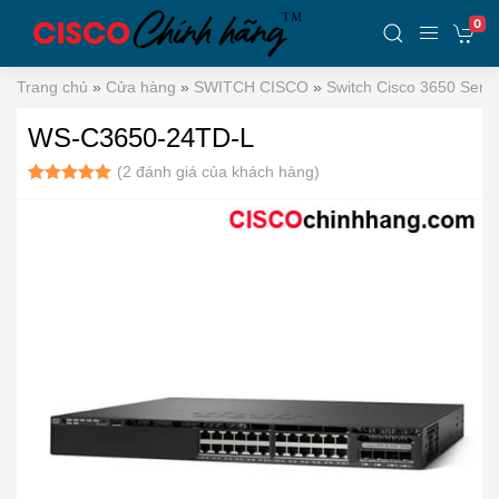
0
Trang chủ
»
Cửa hàng
»
SWITCH CISCO
»
Switch Cisco 3650 Serie
WS-C3650-24TD-L
(
2
đánh giá của khách hàng)
5.00
2
trên 5
dựa trên
đánh giá