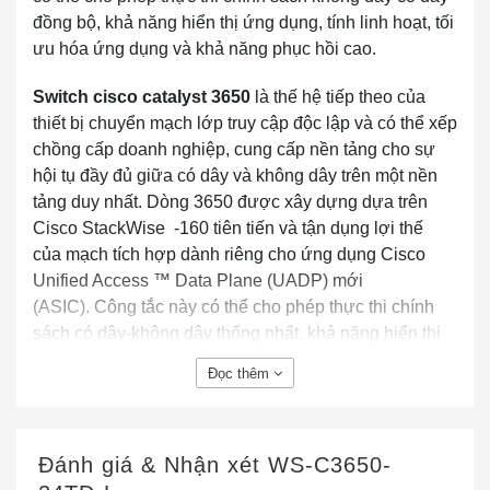
đồng bộ, khả năng hiển thị ứng dụng, tính linh hoạt, tối
ưu hóa ứng dụng và khả năng phục hồi cao.
Switch cisco catalyst 3650
là thế hệ tiếp theo của
thiết bị chuyển mạch lớp truy cập độc lập và có thể xếp
chồng cấp doanh nghiệp, cung cấp nền tảng cho sự
hội tụ đầy đủ giữa có dây và không dây trên một nền
tảng duy nhất. Dòng 3650 được xây dựng dựa trên
Cisco StackWise -160 tiên tiến và tận dụng lợi thế
của mạch tích hợp dành riêng cho ứng dụng Cisco
Unified Access
™
Data Plane (UADP) mới
(ASIC). Công tắc này có thể cho phép thực thi chính
sách có dây-không dây thống nhất, khả năng hiển thị
ứng dụng, tính linh hoạt, tối ưu hóa ứng dụng và khả
Đọc thêm
năng phục hồi vượt trội. Các thiết bị chuyển mạch
3650 Series hỗ trợ đầy đủ IEEE 802.3at Nguồn qua
Ethernet Plus (PoE +), Cisco Universal Power qua
Đánh giá & Nhận xét
WS-C3650-
Ethernet (Cisco UPOE
®
) trên thiết bị chuyển mạch đa