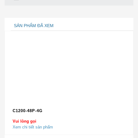
Số xếp chồng tối đa
9
Stack băng thông
160 Gpbs
Hiệu suất chuyển tiếp
68,45Mpps
SẢN PHẨM ĐÃ XEM
Chuyển đổi công suất
88 Gb / giây
RAM
4 GB
Bộ nhớ flash
2 GB
Số AP cho mỗi switch / stack
25
Số lượng khách hàng không
1000
dây trên mỗi switch / stack
44,5 cm x 44,5 cm
Thứ nguyên
x 4,4 cm
Gói trọng lượng
17,49 Kg
Thông tin chi tiết sản phẩm WS-C3650-24TD-
C1200-48P-4G
L
Vui lòng gọi
Xem chi tiết sản phẩm
Hình 1 cho thấy bảng phía trước. Ở đây có WS-