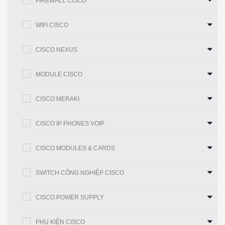
FIREWALL CISCO
WS-C3650-24TD-L Cisco Catalyst 3650 24 Port Data
WIFI CISCO
2x10G Uplink LAN Base
CISCO NEXUS
MODULE CISCO
Thông số nhanh Switch Cisco WS-C3650-24TD-L
Bảng 1
CISCO MERAKI
Mã sản phẩm
WS-C3650-24TD-L
CISCO IP PHONES VOIP
Rack-mountable –
Loại bao vây
1U
CISCO MODULES & CARDS
Bộ tính năng
Cơ sở LAN
SWITCH CÔNG NGHIỆP CISCO
2 x 10G SFP +
Giao diện Uplink
hoặc 4 x 1G SFP
CISCO POWER SUPPLY
24 cổng
Cổng
10/100/1000
PHỤ KIỆN CISCO
Ethernet