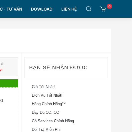
0
C - TƯ VẤN
DOWLOAD
LIÊN HỆ
st
BẠN SẼ NHẬN ĐƯỢC
ọi
Giá Tốt Nhất!
Dịch Vụ Tốt Nhất!
0G
Hàng Chính Hãng™
Đầy Đủ CO, CQ
Có Services Chính Hãng
Đổi Trả Miễn Phí