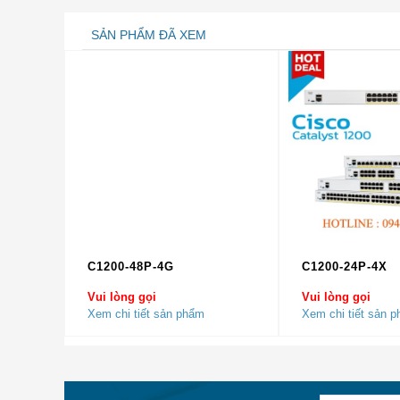
Nổi bật và hoàn toàn mới trong phân khúc này p
SẢN PHẨM ĐÃ XEM
48Port được thiết kế với những tính năng hoàn hảo
C1200-48P-4G
C1200-24P-4X
Vui lòng gọi
Vui lòng gọi
Xem chi tiết sản phẩm
Xem chi tiết sản 
WS-C3650-12X48FD-L Cisco Cat