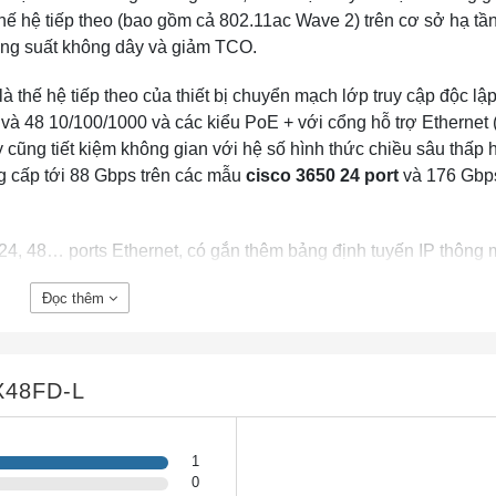
 thế hệ tiếp theo (bao gồm cả 802.11ac Wave 2) trên cơ sở hạ tầ
ăng suất không dây và giảm TCO.
là thế hệ tiếp theo của thiết bị chuyển mạch lớp truy cập độc lậ
 và 48 10/100/1000 và các kiểu PoE + với cổng hỗ trợ Ethernet
 cũng tiết kiệm không gian với hệ số hình thức chiều sâu thấp 
g cấp tới 88 Gbps trên các mẫu
cisco 3650 24 port
và 176 Gbps
24, 48… ports Ethernet, có gắn thêm bảng định tuyến IP thông 
. Nói cách khác,
Switch Layer 3
chính là router tốc độ cao mà
Đọc thêm
ối WAN nhưng cần đến chức năng định tuyến như Router để có 
LAN Campus hay các LAN nhỏ trong một mạng LAN lớn. Loại
sw
h này đến switch khác.
X48FD-L
1
0