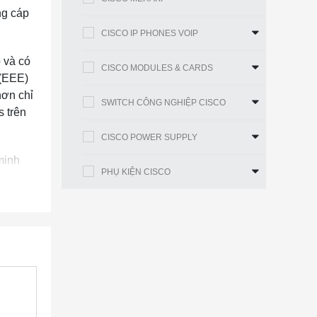
ng cáp
CISCO IP PHONES VOIP
p và có
CISCO MODULES & CARDS
 (EEE)
hơn chỉ
SWITCH CÔNG NGHIỆP CISCO
 trên
CISCO POWER SUPPLY
minh
PHỤ KIỆN CISCO
 không
thể liên
itch