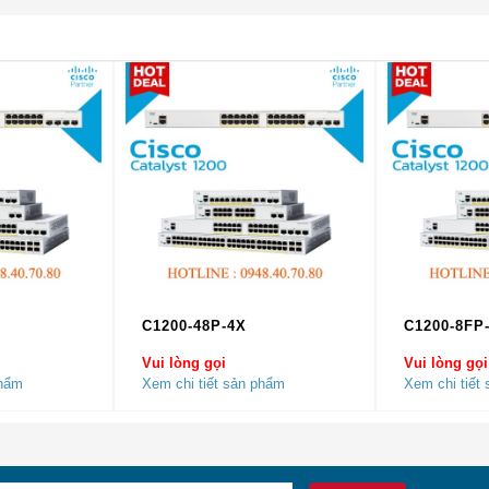
hải nói đến chính là Cisco WS-C3650-12X48FD-S bộ chuyển mạ
.
C1200-48P-4X
C1200-8FP
Vui lòng gọi
Vui lòng gọi
phẩm
Xem chi tiết sản phẩm
Xem chi tiết
alyst 3650 48 Port mGig, 2x10G Uplink, LAN Base