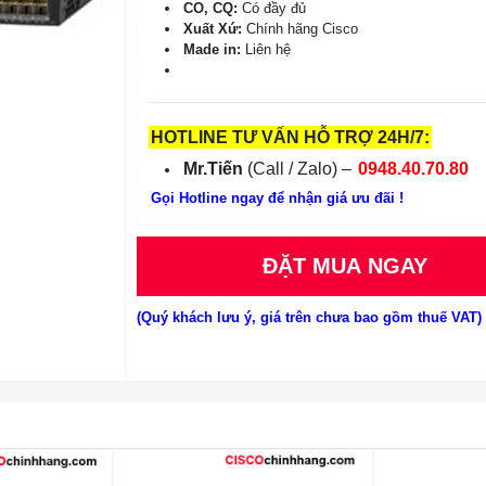
CO, CQ:
Có đầy đủ
Xuất Xứ:
Chính hãng Cisco
Made in:
Liên hệ
HOTLINE TƯ VẤN HỖ TRỢ 24H/7:
Mr.Tiến
(Call / Zalo) –
0948.40.70.80
Gọi Hotline ngay để nhận giá ưu đãi !
ĐẶT MUA NGAY
(Quý khách lưu ý, giá trên chưa bao gồm thuế VAT)