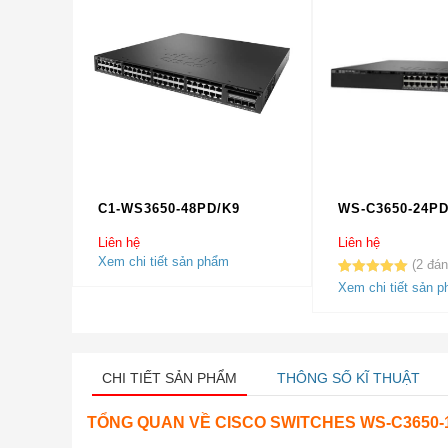
C1-WS3650-48PD/K9
WS-C3650-24PD
Liên hệ
Liên hệ
Xem chi tiết sản phẩm
2
5.00
2
trên 5
Xem chi tiết sản 
dựa trên
đánh giá
CHI TIẾT SẢN PHẨM
THÔNG SỐ KĨ THUẬT
TỔNG QUAN VỀ
CISCO SWITCHES WS-C3650-