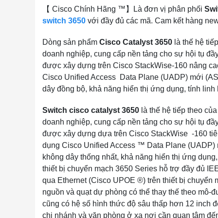
【 Cisco Chính Hãng ™】Là đơn vị phân phối
Swi
switch 3650
với đầy đủ các mã. Cam kết hàng ne
Dòng sản phẩm
Cisco Catalyst 3650
là thế hệ tiế
doanh nghiệp, cung cấp nền tảng cho sự hội tụ đầy
được xây dựng trên Cisco StackWise-160 nâng cao 
Cisco Unified Access Data Plane (UADP) mới (ASIC
dây đồng bộ, khả năng hiển thị ứng dụng, tính linh
Switch cisco catalyst 3650
là thế hệ tiếp theo củ
doanh nghiệp, cung cấp nền tảng cho sự hội tụ đầ
được xây dựng dựa trên Cisco StackWise -160 tiên
dụng Cisco Unified Access
™
Data Plane (UADP) mớ
không dây thống nhất, khả năng hiển thị ứng dụng, 
thiết bị chuyển mạch 3650 Series hỗ trợ đầy đủ I
qua Ethernet (Cisco UPOE
®
) trên thiết bị chuyển
nguồn và quạt dự phòng có thể thay thế theo mô-đu
cũng có hệ số hình thức độ sâu thấp hơn 12 inch để
chi nhánh và văn phòng ở xa nơi cần quan tâm đến