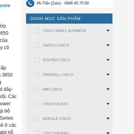
Mr.Tiến (Zalo) - 0948.40.70.80
 core
DANH MỤC SẢN PHẨM
lớp
CISCO SMALL BUSINESS
3650
 của
SWITCH CISCO
ây có
ROUTER CISCO
cấp
g 3650
FIREWALL CISCO
g
ó dây-
WIFI CISCO
rội. Các
Power
CISCO NEXUS
ấp bộ
 Series
MODULE CISCO
hẽ ở các
bit hỗ
CISCO MERAKI