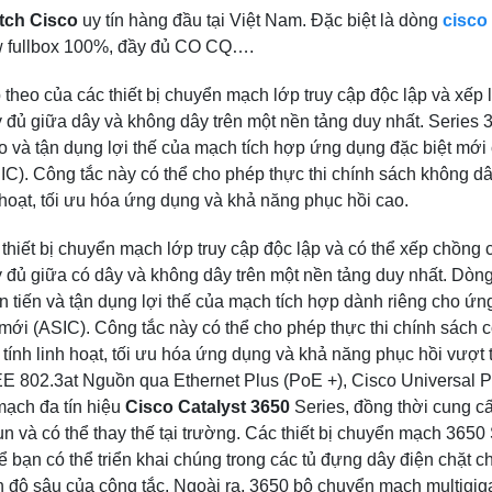
tch Cisco
uy tín hàng đầu tại Việt Nam. Đặc biệt là dòng
cisco
w fullbox 100%, đầy đủ CO CQ….
p theo của các thiết bị chuyển mạch lớp truy cập độc lập và xếp 
 đủ giữa dây và không dây trên một nền tảng duy nhất. Series 
và tận dụng lợi thế của mạch tích hợp ứng dụng đặc biệt mới
). Công tắc này có thể cho phép thực thi chính sách không d
 hoạt, tối ưu hóa ứng dụng và khả năng phục hồi cao.
a thiết bị chuyển mạch lớp truy cập độc lập và có thể xếp chồng 
y đủ giữa có dây và không dây trên một nền tảng duy nhất. Dòn
 tiến và tận dụng lợi thế của mạch tích hợp dành riêng cho ứn
i (ASIC). Công tắc này có thể cho phép thực thi chính sách c
tính linh hoạt, tối ưu hóa ứng dụng và khả năng phục hồi vượt t
EEE 802.3at Nguồn qua Ethernet Plus (PoE +), Cisco Universal 
 mạch đa tín hiệu
Cisco Catalyst 3650
Series, đồng thời cung c
n và có thể thay thế tại trường. Các thiết bị chuyển mạch 3650
 bạn có thể triển khai chúng trong các tủ đựng dây điện chặt c
 độ sâu của công tắc. Ngoài ra, 3650 bộ chuyển mạch multigiga