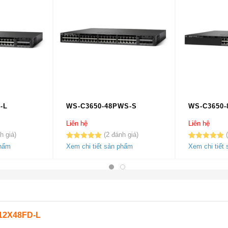
-L
WS-C3650-48PWS-S
WS-C3650-
Liên hệ
Liên hệ
2
5.00
2
trên 5
5.00
2
trên 5
phẩm
Xem chi tiết sản phẩm
Xem chi tiết
dựa trên
dựa trên
đánh giá
đánh giá
12X48FD-L