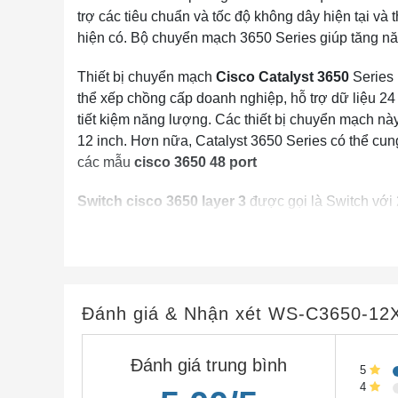
trợ các tiêu chuẩn và tốc độ không dây hiện tại và
hiện có. Bộ chuyển mạch 3650 Series giúp tăng n
Thiết bị chuyển mạch
Cisco Catalyst 3650
Series 
thể xếp chồng cấp doanh nghiệp, hỗ trợ dữ liệu 24
tiết kiệm năng lượng. Các thiết bị chuyển mạch này
12 inch. Hơn nữa, Catalyst 3650 Series có thể cun
các mẫu
cisco 3650 48 port
Switch cisco 3650 layer 3
được gọi là Switch với 
vào bên trong và hình thành các Broadcast Domain
có cổng kết nối WAN. Mặc dù không có cổng kết n
thông với các mạng con hoặc VLANs trong mạng 
cisco 3650
hoạt động rất nhanh từ bên trong switc
Đánh giá & Nhận xét
WS-C3650-12
Đánh giá trung bình
5
4