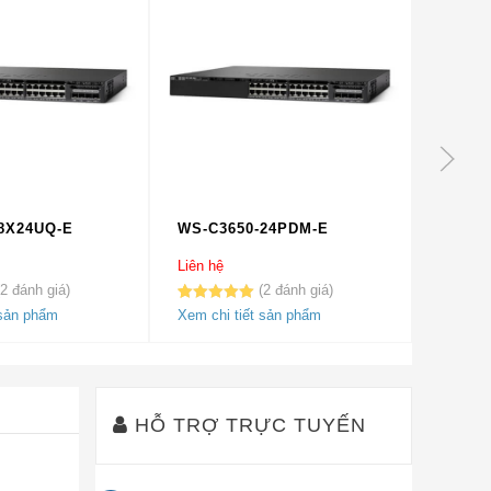
8X24UQ-E
WS-C3650-24PDM-E
WS-C3
Liên hệ
Liên hệ
2
2
5.00
2
trên 5
5.00
2
trê
 sản phẩm
Xem chi tiết sản phẩm
Xem chi
dựa trên
dựa trên
đánh giá
đánh gi
HỖ TRỢ TRỰC TUYẾN