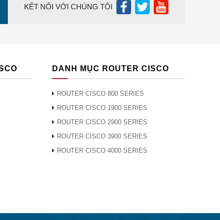
KẾT NỐI VỚI CHÚNG TÔI
ng duy
hế của
i chính
 hồi
ISCO
DANH MỤC ROUTER CISCO
 Lớp
ROUTER CISCO 800 SERIES
h
ROUTER CISCO 1900 SERIES
ROUTER CISCO 2900 SERIES
ROUTER CISCO 3900 SERIES
igabit
ROUTER CISCO 4000 SERIES