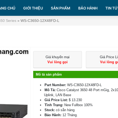
ANG CHỦ
GIỚI THIỆU
SẢN PHẨM
BẢO HÀNH
TIN TỨ
650 Series
»
WS-C3650-12X48FD-L
Giá khuyến mại
Giá Price Li
Vui lòng gọi
Vui lòng g
Mô tả sản phẩm
Part Number:
WS-C3650-12X48FD-L
Mô Tả:
Cisco Catalyst 3650 48 Port mGig, 2x1
Uplink, LAN Base
Giá Price List:
$ 13.230
Tình Trạng:
New Fullbox 100%
Stock:
có sẵn hàng
Bảo Hành:
12 Tháng.