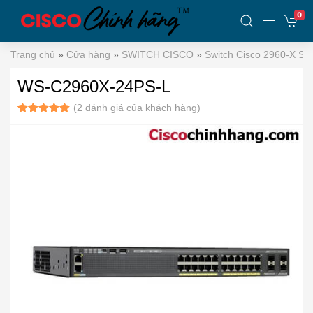
0
Trang chủ
»
Cửa hàng
»
SWITCH CISCO
»
Switch Cisco 2960-X Ser
WS-C2960X-24PS-L
(
2
đánh giá của khách hàng)
5.00
2
trên 5
dựa trên
đánh giá