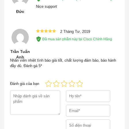
số 8
hạng
5
5
tối đa
sao
Nice support
Băng thông ngăn
Đức
80G
xếp
Băng thông chuyển
108Gb / giây
2 Tháng Tư, 2019
tiếp
Được xếp
Đã mua sản phẩm này tại Cisco Chính Hãng
Chuyển đổi băng
hạng
5
5
216Gb / giây
sao
thông
Trần Tuấn
RAM
512MB
Anh
Nhân viên nhiệt tình báo giá tốt, chất lượng đảm bảo, bảo hành
Bộ nhớ flash
128 MB
đầy đủ. Đánh gá 5*
Kích thước
44,5 cm x 36,8 cm x 4,5 cm
Trọng lượng gói
10,65 Kg
Đánh giá của bạn
Các phụ kiện
Bảng 2 cho thấy một số phụ kiện của WS-C2960X-
24PS-L.
Mô hình
Sự miêu tả