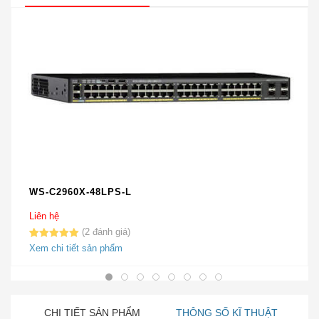
WS-C2960X-48LPS-L
Liên hệ
2
5.00
2
trên 5
Xem chi tiết sản phẩm
dựa trên
đánh giá
CHI TIẾT SẢN PHẨM
THÔNG SỐ KĨ THUẬT