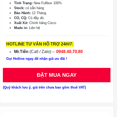
Tình Trạng:
New Fullbox 100%
Stock:
có sẵn hàng
Bảo Hành:
12 Tháng.
CO, CQ:
Có đầy đủ
Xuất Xứ:
Chính hãng Cisco
Made in:
Liên hệ
HOTLINE TƯ VẤN HỖ TRỢ 24H/7:
Mr.Tiến
(Call / Zalo) –
0948.40.70.80
Gọi Hotline ngay để nhận giá ưu đãi !
ĐẶT MUA NGAY
(Quý khách lưu ý, giá trên chưa bao gồm thuế VAT)