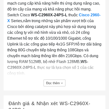
mạch cung cấp khả năng hiển thị ứng dụng nâng cao,
độ tin cậy của mạng và khả năng phục hồi mạng.
Switch Cisco
WS-C2960X-24PS-L
thuộc
Cisco 2960-
X
Series,nằm trong những sản phẩm vượt trội của
Cisco bởi dòng catalyst này phù hợp sử dụng trong
các công ty với mô hình vừa và nhỏ, có 24 cổng
Ethernet hỗ trợ tốc độ 10/100/1000 Gigabit, cổng
Uplink là các cổng giao tiếp 4x1G SFP.Hỗ trợ dải băng
thông 80G chuyển tiếp băng thông 108Gbps và
chuyển mạch băng thông lên đến 216Gbps. Có dung
lượng RAM 512MB, bộ nhớ Flash 128MB,
WS-
C2960X-24PS-L
thực sự là lựa chọn số 1 của các
công trình.
Đọc thêm
Đánh giá & Nhận xét
WS-C2960X-