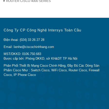
ROUTER CISCO 4000 SERIES
Xác thực TACACS + và RADIUS
để tạo điều
kiện kiểm soát tập trung công tắc và hạn chế
người dùng trái phép thay đổi cấu hình.
Địa chỉ MAC Thông báo
để thông báo cho quản
trị viên về những người dùng được thêm vào hoặc
Công Ty CP Công Nghệ Intersys Toàn Cầu
xóa khỏi mạng.
Bảo mật đa cấp khi truy cập bảng điều
Điện thoại: (024) 33 26 27 28
khiển
để ngăn người dùng trái phép thay đổi cấu
Email: lienhe@ciscochinhhang.com
hình công tắc.
MST/DKKD: 0106.750.683
BPDU Guard
để tắt các giao diện Spanning-Tree
Được cấp bởi: Phòng DKKD, sở KH&DT TP Hà Nội
Port Kích hoạt nhanh khi nhận được các BPDU để
Phân Phối Thiết Bị Mạng Cisco Chính Hãng, Đầy Đủ Các Dòng Sản
tránh các vòng lặp cấu trúc liên kết ngẫu nhiên.
Phẩm Cisco Như : Switch Cisco, WiFi Cisco, Router Cisco, Firewall
Spanning Tree Root Guard (STRG)
để ngăn các
Cisco, IP Phone Cisco
thiết bị biên không nằm trong quyền kiểm soát của
quản trị viên mạng trở thành các nút gốc của
Spanning Tree Protocol (STP).
Lọc Giao thức quản lý nhóm Internet (IGMP)
để
cung cấp xác thực đa hướng bằng cách lọc ra
những người không đăng ký và để giới hạn số