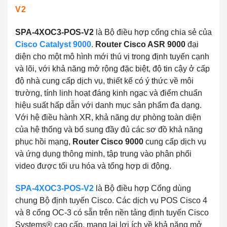
V2
SPA-4XOC3-POS-V2
là Bộ điều hợp cổng chia sẻ của
Cisco Catalyst 9000
.
Router Cisco ASR 9000
đại
diện cho một mô hình mới thú vị trong định tuyến cạnh
và lõi, với khả năng mở rộng đặc biệt, độ tin cậy ở cấp
độ nhà cung cấp dịch vụ, thiết kế có ý thức về môi
trường, tính linh hoạt đáng kinh ngạc và điểm chuẩn
hiệu suất hấp dẫn với danh mục sản phẩm đa dạng.
Với hệ điều hành XR, khả năng dự phòng toàn diện
của hệ thống và bổ sung đầy đủ các sơ đồ khả năng
phục hồi mạng,
Router Cisco 9000
cung cấp dịch vụ
và ứng dụng thông minh, tập trung vào phân phối
video được tối ưu hóa và tổng hợp di động.
SPA-4XOC3-POS-V2
là Bộ điều hợp Cổng dùng
chung Bộ định tuyến Cisco. Các dịch vụ POS Cisco 4
và 8 cổng OC-3 có sẵn trên nền tảng định tuyến Cisco
Systems® cao cấp, mang lại lợi ích về khả năng mở