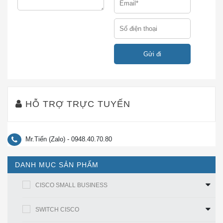
4 cổng
trên mỗi SPA
· Trọng lượng: 0,75 lb (0,34 kg)
· Chiều cao: 0,8 inch (2,03 cm)
(chiều cao đơn)
Thông số vật lý
· Chiều rộng: 6,75 in. (17,15
cm)
HỖ TRỢ TRỰC TUYẾN
· Chiều sâu: 7,28 inch (18,49
cm)
Mr.Tiến (Zalo) - 0948.40.70.80
· 4 cổng OC-3c / STM-1 = 6.0W
Quyền lực
(không có quang học)
DANH MỤC SẢN PHẨM
Thông tin chi tiết của Router Cisco 9000
CISCO SMALL BUSINESS
Series
SWITCH CISCO
Hình 2 cho thấy bảng các sản phẩm thuộc Cisco