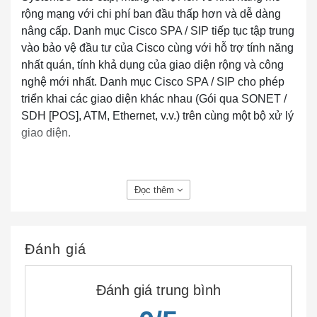
rộng mạng với chi phí ban đầu thấp hơn và dễ dàng
nâng cấp. Danh mục Cisco SPA / SIP tiếp tục tập trung
vào bảo vệ đầu tư của Cisco cùng với hỗ trợ tính năng
nhất quán, tính khả dụng của giao diện rộng và công
nghệ mới nhất. Danh mục Cisco SPA / SIP cho phép
triển khai các giao diện khác nhau (Gói qua SONET /
SDH [POS], ATM, Ethernet, v.v.) trên cùng một bộ xử lý
giao diện.
Đọc thêm
Đánh giá
SPA-4XOC3-POS-V2 4-port OC-3/STM-1 POS Shared
Đánh giá trung bình
Port Adapters