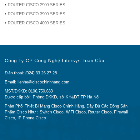
ROUTER CISCO 2900 SERIES
với các thế hệ trước của dịch vụ định tuyến Carrier
ROUTER CISCO 3900 SERIES
Ethernet với khả năng chuyển mạch cao hơn đáng kể,
các yêu cầu về năng lượng và làm mát được tối ưu
ROUTER CISCO 4000 SERIES
hóa, kiến ​​trúc nguồn mô-đun sáng tạo, thiết kế tính sẵn
sàng cao trên cơ sở và Cisco Hệ điều hành mô-đun
iOS XR để giảm đáng kể Tổng chi phí sở hữu (TCO)
cho các nhà cung cấp dịch vụ trên toàn thế giới.
Công Ty CP Công Nghệ Intersys Toàn Cầu
Giải quyết những thách thức của hiện tại và
Điện thoại: (024) 33 26 27 28
tương lai
Email: lienhe@ciscochinhhang.com
Cisco ASR 9000 Series mà SPA-4XOC3-POS-V2 là
MST/DKKD: 0106.750.683
bộ điều hợp cổng được xây dựng trên cơ sở giải
Được cấp bởi: Phòng DKKD, sở KH&DT TP Hà Nội
quyết những thách thức mà các nhà cung cấp dịch vụ
Phân Phối Thiết Bị Mạng Cisco Chính Hãng, Đầy Đủ Các Dòng Sản
phải đối mặt khi triển khai các mạng hiện tại và lập kế
Phẩm Cisco Như : Switch Cisco, WiFi Cisco, Router Cisco, Firewall
Cisco, IP Phone Cisco
hoạch cho các mạng của tương lai:
Triển khai tiết kiệm điện: Dòng Cisco ASR 9000 có