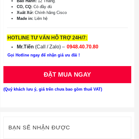
Bảo Hành:
12 Tháng.
CO, CQ:
Có đầy đủ
Xuất Xứ:
Chính hãng Cisco
Made in:
Liên hệ
HOTLINE TƯ VẤN HỖ TRỢ 24H/7:
Mr.Tiến
(Call / Zalo) –
0948.40.70.80
Gọi Hotline ngay để nhận giá ưu đãi !
ĐẶT MUA NGAY
(Quý khách lưu ý, giá trên chưa bao gồm thuế VAT)
BẠN SẼ NHẬN ĐƯỢC