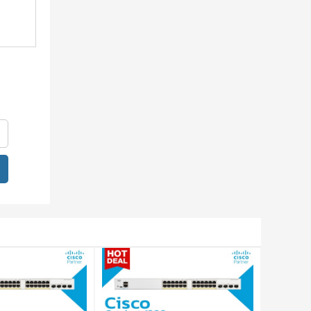
c bật
ến 8
 hợp
i và
lượng