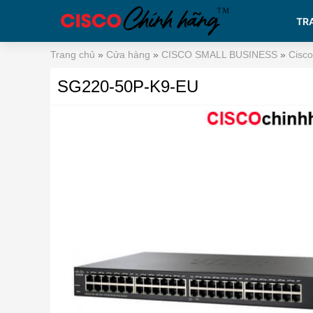
TR
Trang chủ
»
Cửa hàng
»
CISCO SMALL BUSINESS
»
Cisc
SG220-50P-K9-EU