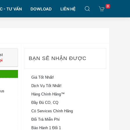
0
C - TƯ VẤN
DOWLOAD
LIÊN HỆ
st
BẠN SẼ NHẬN ĐƯỢC
ọi
Giá Tốt Nhất!
Dịch Vụ Tốt Nhất!
lus
Hàng Chính Hãng™
Đầy Đủ CO, CQ
Có Services Chính Hãng
Đổi Trả Miễn Phí
Bảo Hành 1 Đổi 1