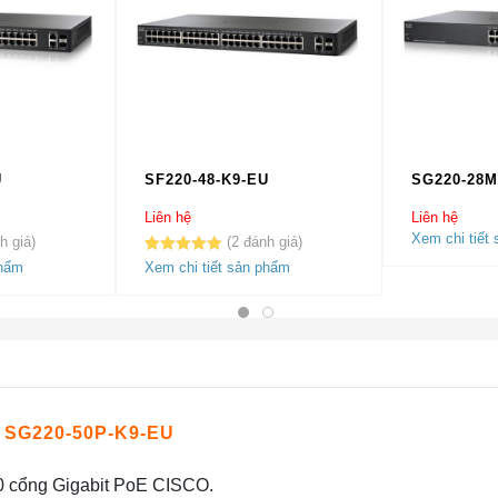
U
SF220-48-K9-EU
SG220-28M
Liên hệ
Liên hệ
Xem chi tiết
2
5.00
2
trên 5
phẩm
Xem chi tiết sản phẩm
dựa trên
đánh giá
SG220-50P-K9-EU
 cổng Gigabit PoE CISCO.