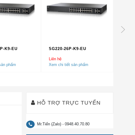
P-K9-EU
SG220-26P-K9-EU
SG220
Liên hệ
Liên hệ
 sản phẩm
Xem chi tiết sản phẩm
5.00
1
trê
Xem chi
dựa trên
đánh gi
HỖ TRỢ TRỰC TUYẾN
Mr.Tiến (Zalo) - 0948.40.70.80