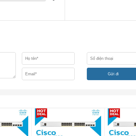
92 địa chỉ MAC
Ethernet
Ethernet
igabit Ethernet
ẩn 802.1d STP
nh bằng cách sử dụng 802.1w (Cây kéo dài nhanh [RSTP]), đượ
ịnh
o thức kiểm soát tổng hợp liên kết IEEE 802.3ad (LACP): Lên đ
đến 8 cổng cho mỗi nhóm với 16 cổng ứng cử viên cho mỗi tập
2.3ad (động)
 đến 256 VLAN đồng thời Quản lý
rên cổng và dựa trên thẻ 802.1Q
LAN
AN
thoại được tự động gán cho một VLAN dành riêng cho giọng nó
 bằng các mức QoS thích hợp
uyên suốt mạng nhà cung cấp dịch vụ trong khi tách biệt lưu 