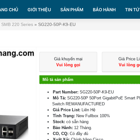
ANG CHỦ
GIỚI THIỆU
SẢN PHẨM
BẢO HÀNH
TIN TỨ
o SMB 220 Series
»
SG220-50P-K9-EU
Giá khuyến mại
Giá Price Li
Vui lòng gọi
Vui lòng g
Mô tả sản phẩm
Part Number:
SG220-50P-K9-EU
Mô Tả:
SG220-50P 50Port GigabitPoE Smart P
Switch REMANUFACTURED
Giá Price List:
Liên Hệ
Tình Trạng:
New Fullbox 100%
Stock:
có sẵn hàng
Bảo Hành:
12 Tháng.
CO, CQ:
Có đầy đủ
Xuất Xứ:
Chính hãng Cisco