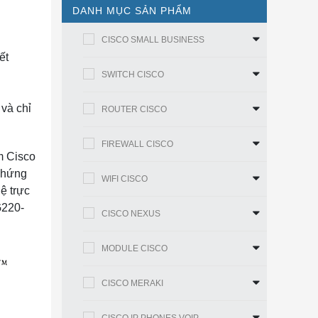
DANH MỤC SẢN PHẨM
CISCO SMALL BUSINESS
ết
SWITCH CISCO
và chỉ
ROUTER CISCO
FIREWALL CISCO
m Cisco
chứng
WIFI CISCO
hệ trực
G220-
CISCO NEXUS
MODULE CISCO
CISCO MERAKI