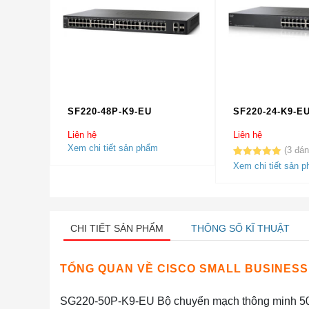
SF220-48P-K9-EU
SF220-24-K9-E
Liên hệ
Liên hệ
Xem chi tiết sản phẩm
3
5.00
3
trên 5
Xem chi tiết sản 
dựa trên
đánh giá
CHI TIẾT SẢN PHẨM
THÔNG SỐ KĨ THUẬT
TỔNG QUAN VỀ CISCO SMALL BUSINESS 
SG220-50P-K9-EU Bộ chuyển mạch thông minh 50