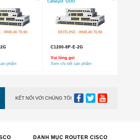
g lặp
-2G
C1200-8P-E-2G
năng bảo
Vui lòng gọi
 sản phẩm
Xem chi tiết sản phẩm
áp (cáp
chỉ IP,
KẾT NỐI VỚI CHÚNG TÔI
 cổng
et Gói
a chỉ
ISCO
DANH MỤC ROUTER CISCO