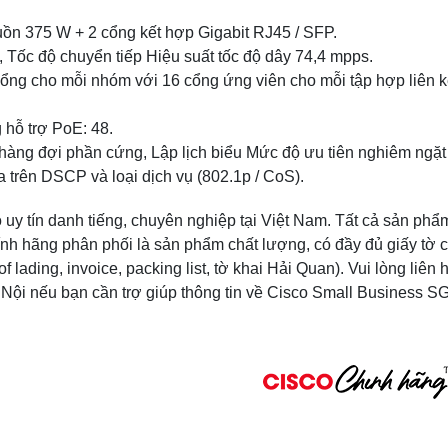
ồn 375 W + 2 cổng kết hợp Gigabit RJ45 / SFP.
Tốc độ chuyển tiếp Hiệu suất tốc độ dây 74,4 mpps.
cổng cho mỗi nhóm với 16 cổng ứng viên cho mỗi tập hợp liên k
hỗ trợ PoE: 48.
hàng đợi phần cứng, Lập lịch biểu Mức độ ưu tiên nghiêm ngặt 
 trên DSCP và loại dịch vụ (802.1p / CoS).
y tín danh tiếng, chuyên nghiệp tại Việt Nam. Tất cả sản phẩ
 hãng phân phối là sản phẩm chất lượng, có đầy đủ giấy tờ 
lading, invoice, packing list, tờ khai Hải Quan). Vui lòng liên 
 Nội nếu bạn cần trợ giúp thông tin về Cisco Small Business S