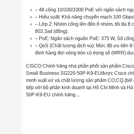
– 48 cổng 10/100/1000 PoE với ngân sách ngu
– Hiệu suất: Khả năng chuyển mạch 100 Gbps, 
– Lớp 2: Nhóm cổng lên đến 8 nhóm, tối đa 8 
802.3ad (động).
– PoE: Ngân sách nguồn PoE: 375 W, Số cổng 
– QoS (Chất lượng dịch vụ): Mức độ ưu tiên 8 
định hàng đợi vòng tròn có trọng số (WRR) dựa
CISCO Chính hãng nhà phân phối sản phẩm Cisco u
Small Business SG220-50P-K9-EUđược Cisco chính
minh xuất xứ và chất lượng sản phẩm CO,CQ (bill of 
tiếp với bộ phận kinh doanh tại Hồ Chí Minh và Hà
50P-K9-EU chính hãng…