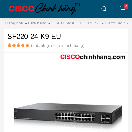
0
Trang chủ
»
Cửa hàng
»
CISCO SMALL BUSINESS
»
Cisco SMB 220
SF220-24-K9-EU
(
3
đánh giá của khách hàng)
5.00
3
trên 5
dựa trên
đánh giá