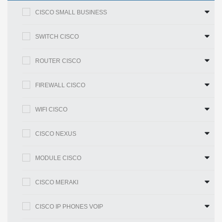
Phòng chống
Phòng chống tấn công DoS
CISCO SMALL BUSINESS
DoS
Chất lượng dịch vụ
SWITCH CISCO
Mức độ ưu
4 hàng đợi phần cứng
tiên
ROUTER CISCO
Ưu tiên nghiêm ngặt và phân bổ vòng
tròn có trọng số (WRR) Phân
FIREWALL CISCO
Lập kế hoạch
bổ hàng đợi dựa trên điểm mã dịch vụ
khác biệt (DSCP) và loại dịch vụ
WIFI CISCO
(802.1p / CoS)
Dựa trên cổng, mức độ ưu tiên Vlan
CISCO NEXUS
dựa trên cổng, ưu tiên / loại IP của IPv4
Hạng dịch vụ
/ v6 IP (ToS) / DSCP, Dịch vụ khác biệt
MODULE CISCO
(DiffServ)
Nhập vào chính sách, mỗi Vlan và mỗi
Giới hạn tỷ lệ
CISCO MERAKI
cổng
Môi trường
CISCO IP PHONES VOIP
Kích thước
440 x 44 x 201 mm