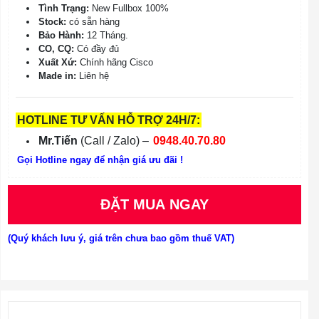
Tình Trạng:
New Fullbox 100%
Stock:
có sẵn hàng
Bảo Hành:
12 Tháng.
CO, CQ:
Có đầy đủ
Xuất Xứ:
Chính hãng Cisco
Made in:
Liên hệ
HOTLINE TƯ VẤN HỖ TRỢ 24H/7:
Mr.Tiến
(Call / Zalo) –
0948.40.70.80
Gọi Hotline ngay để nhận giá ưu đãi !
ĐẶT MUA NGAY
(Quý khách lưu ý, giá trên chưa bao gồm thuế VAT)