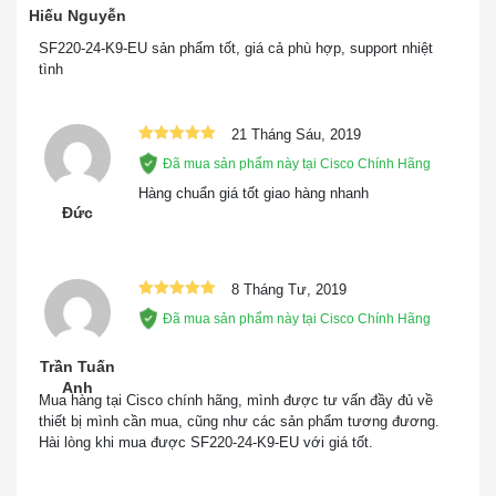
Hiếu Nguyễn
Cổng RJ-45
24 Ethernet nhanh
SF220-24-K9-EU sản phẩm tốt, giá cả phù hợp, support nhiệt
Cổng Uplink
Kết hợp 2 Gigabit Ethernet
tình
Chuyển đổi lớp 2
Hỗ trợ STP tiêu chuẩn 802.1d
Giao thức
21 Tháng Sáu, 2019
Hội tụ nhanh bằng cách sử dụng
cây Spanning
Được xếp
802.1w (Cây kéo dài nhanh [RSTP]),
Đã mua sản phẩm này tại Cisco Chính Hãng
hạng
5
5
(STP)
sao
được bật theo mặc định
Hàng chuẩn giá tốt giao hàng nhanh
Đức
Hỗ trợ cho Giao thức điều khiển tập
hợp liên kết (LACP) của IEEE 802.3ad:
Phân nhóm
Tối đa 4 nhóm, tối đa 8 cổng cho mỗi
cảng
8 Tháng Tư, 2019
nhóm với 16 cổng ứng cử viên cho mỗi
Được xếp
Đã mua sản phẩm này tại Cisco Chính Hãng
hạng
5
5
tập hợp liên kết 802.3ad (động)
sao
Hỗ trợ lên tới 256 Vlan đồng thời (trong
Trần Tuấn
số 4096 Vlan ID). 16 Vlan được hỗ trợ
Anh
Vlan
Mua hàng tại Cisco chính hãng, mình được tư vấn đầy đủ về
trong các Vlan
thiết bị mình cần mua, cũng như các sản phẩm tương đương.
dựa trên thẻ SG200-08 và SG200-08P
Hài lòng khi mua được SF220-24-K9-EU với giá tốt.
Lưu lượng thoại được tự động gán cho
Vlan thoại
Vlan dành riêng cho giọng nói và được