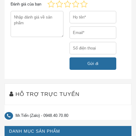
Đánh giá của bạn
xử lý với các mức QoS phù hợp
Giao thức
IGMP giới hạn lưu lượng truy cập phát
quản lý nhóm
đa hướng băng thông chỉ cho những
Internet
người yêu cầu; hỗ trợ 256 nhóm phát
(IGMP) phiên
đa hướng (16 cho SG200-08 và
bản 1 và 2
SG200-08P)
rình mò
Chặn đường
Ngăn chặn HOL
dây (HOL)
Bảo vệ
IEEE 802.1X
(vai trò xác
802.1X: Xác thực RADIUS, băm MD5
HỖ TRỢ TRỰC TUYẾN
thực)
Khóa địa chỉ MAC vào các cổng và giới
An ninh cảng
hạn số lượng địa chỉ MAC đã học
Mr.Tiến (Zalo) - 0948.40.70.80
Kiểm soát
Phát sóng, phát đa hướng, và unicast
bão
DANH MỤC SẢN PHẨM