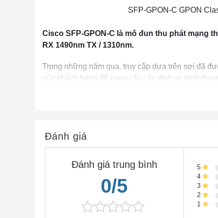
SFP-GPON-C GPON Class
Cisco SFP-GPON-C là mô đun thu phát mạng th
RX 1490nm TX / 1310nm.
Trong những năm qua, truy cập dựa trên sợi đã đượ
của khách hàng để cung cấp các dịch vụ kinh doa
thụ động (PON) như Gigabit PON (GPON) được hỗ 
của Cisco ME Series hỗ trợ mọi kịch bản truy cập
quang đến tòa nhà (FTTB), sợi quang đến lề đườn
(FTTb).
Đánh giá
Các tính năng và lợi ích chính SFP-GPON-C
Đánh giá trung bình
5
● Bộ thu phát sợi đơn với ổ cắm SC đơn mode
4
0/5
3
● Tuân thủ ITU-T G.984.2 lớp B + và C +
2
1
● Hỗ trợ giám sát quang kỹ thuật số (DOM)