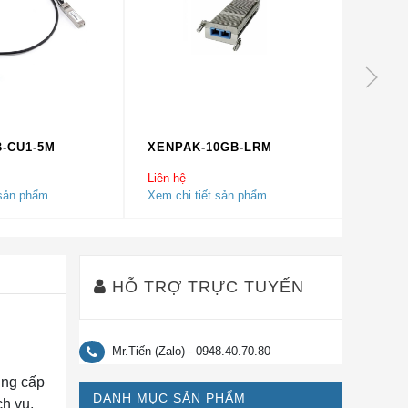
B-CU1-5M
XENPAK-10GB-LRM
SFP-1
Liên hệ
Liên hệ
 sản phẩm
Xem chi tiết sản phẩm
Xem chi
HỖ TRỢ TRỰC TUYẾN
Mr.Tiến (Zalo) - 0948.40.70.80
ung cấp
DANH MỤC SẢN PHẨM
ch vụ,