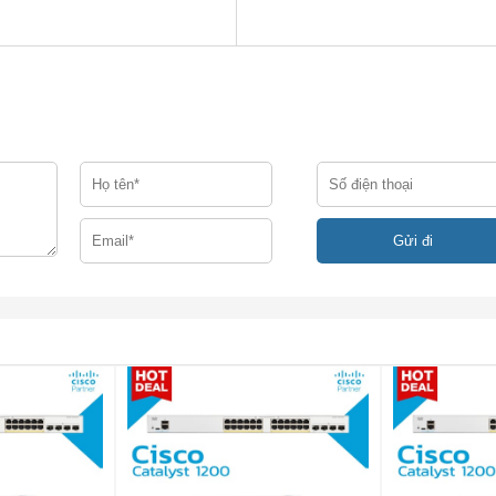
eo
a sẻ thiết bị sợi, đầu
LT Series ME 4600. Để biết thêm chi tiết, hãy tham khảo tài liệ
 Bảng dữ liệu ME 4600 Series . Xem thêm tại:
gigabit-module/