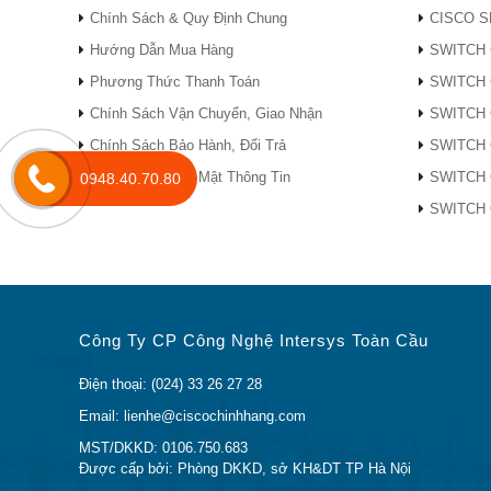
Chính Sách & Quy Định Chung
CISCO S
Tốc độ dữ liệu
–
Hướng Dẫn Mua Hàng
SWITCH 
Nhạy cảm
Sen
Phương Thức Thanh Toán
SWITCH 
Năng lượng quang bão hòa
Đã 
Chính Sách Vận Chuyển, Giao Nhận
SWITCH 
Burst gói phát hiện độ nhạy
–
Chính Sách Bảo Hành, Đổi Trả
SWITCH 
Bảng 2. Thông số quang cho mô đun thu ph
Chính Sách Bảo Mật Thông Tin
SWITCH 
0948.40.70.80
Tham số
Biể
SWITCH 
Hệ thống điều khiển
Tốc độ dữ liệu
–
Công suất truyền quang
Thơ
Bước sóng trung tâm đầu ra
–
Tỷ lệ triệt tiêu chế độ bên
SM
Công Ty CP Công Nghệ Intersys Toàn Cầu
Tỷ lệ tuyệt chủng
E R
Điện thoại: (024) 33 26 27 28
Công suất đầu ra khi truyền đi
–
Email: lienhe@ciscochinhhang.com
Người nhận
MST/DKKD: 0106.750.683
Bước sóng hoạt động
–
Được cấp bởi: Phòng DKKD, sở KH&DT TP Hà Nội
Tốc độ dữ liệu
–