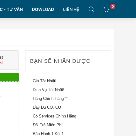
0
C - TƯ VẤN
DOWLOAD
LIÊN HỆ
st
BẠN SẼ NHẬN ĐƯỢC
ọi
Giá Tốt Nhất!
Dịch Vụ Tốt Nhất!
,
Hàng Chính Hãng™
Đầy Đủ CO, CQ
Có Services Chính Hãng
Đổi Trả Miễn Phí
Bảo Hành 1 Đổi 1