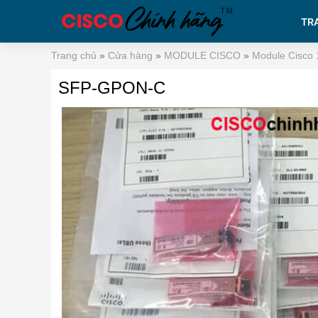
TR
Trang chủ
»
Cửa hàng
»
MODULE CISCO
»
Module Cisco 
SFP-GPON-C