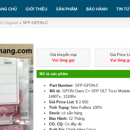
ANG CHỦ
GIỚI THIỆU
SẢN PHẨM
BẢO HÀNH
TIN TỨ
10 Gigabit
»
SFP-GPON-C
Giá khuyến mại
Giá Price Li
Vui lòng gọi
Vui lòng g
Mô tả sản phẩm
Part Number:
SFP-GPON-C
Mô tả:
GPON Class C+ SFP OLT Trcvr Module
1490Tx, 1310Rx
Giá Price List:
$ 2.650
Tình Trạng:
New Fullbox 100%
Stock:
có sẵn hàng
Bảo Hành:
12 Tháng.
CO, CQ:
Có đầy đủ
Xuất Xứ:
Chính hãng Cisco