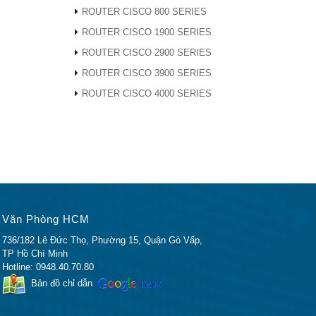
ROUTER CISCO 800 SERIES
ROUTER CISCO 1900 SERIES
ROUTER CISCO 2900 SERIES
ROUTER CISCO 3900 SERIES
ROUTER CISCO 4000 SERIES
vị
ng
Văn Phòng HCM
736/182 Lê Đức Thọ, Phường 15, Quận Gò Vấp,
TP Hồ Chí Minh
Hotline: 0948.40.70.80
Bản đồ chỉ dẫn
ng