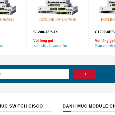
C1200-48P-4X
C1200-8FP
Vui lòng gọi
Vui lòng gọi
át GPON Class B + SFP OLT
phẩm
Xem chi tiết sản phẩm
Xem chi tiết
u tượng
Tối thiểu
Điển hình
Tối đa
Các đơn 
–
2,488
–
Gb / s
1,5
–
5
dBm
1480
–
1500
bước só
SR
30
–
–
dB
10
–
–
dB
–
–
-39
dBm
MỤC SWITCH CISCO
DANH MỤC MODULE C
1260
–
1360
bước só