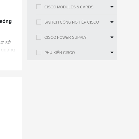
CISCO MODULES & CARDS
 sóng
SWITCH CÔNG NGHIỆP CISCO
CISCO POWER SUPPLY
cơ sở
g quang
PHỤ KIỆN CISCO
n phẩm
, cáp
h nghiệp