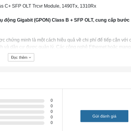
 C+ SFP OLT Trcvr Module, 1490Tx, 1310Rx
ụ động Gigabit (GPON) Class B + SFP OLT, cung cấp bước
c chứng minh là một cách hiệu quả về chi phí để tiếp cận với 
nh và dân cư được quản lý. Các công nghệ Ethernet hoặc mạn
®
trợ bởi Bộ chuyển mạch sê-ri Cisco
SFP-GPON-C
. Các sả
Đọc thêm
 dựa trên sợi quang (FTTx), bao gồm cáp quang đến nhà (FTTH)
g (FTTC), sợi quang đến tế bào (FTTc) và sợi quang cho doan
0
0
0
Gửi đánh giá
0
0