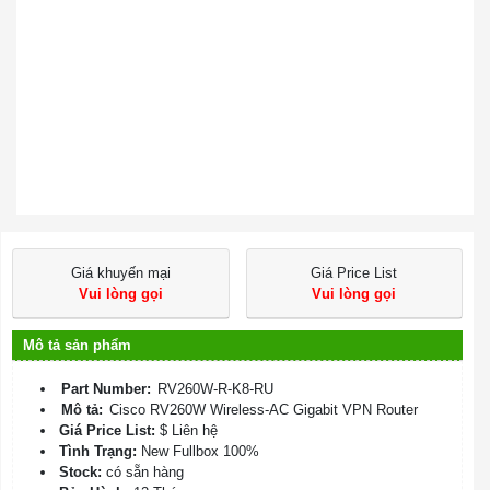
Giá khuyến mại
Giá Price List
Vui lòng gọi
Vui lòng gọi
Mô tả sản phẩm
Part Number:
RV260W-R-K8-RU
Mô tả:
Cisco RV260W Wireless-AC Gigabit VPN Router
Giá Price List:
$ Liên hệ
Tình Trạng:
New Fullbox 100%
Stock:
có sẵn hàng