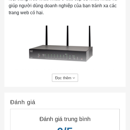
giúp người dùng doanh nghiệp của bạn tránh xa các
trang web có hại.
RV260W-R-K8-RU Cisco RV260W Wireless-AC
Đọc thêm
Gigabit VPN Router
Tính năng nổi bật / Sự khác biệt / Khả năng
Đánh giá
Bộ định tuyến VPN Cisco Small Business RV260 là
kiểu máy hiệu suất cao kết hợp các tính năng cấp
Đánh giá trung bình
doanh nghiệp với hiệu suất, bảo mật, độ tin cậy và giá
trị tổng thể ở một mức giá tuyệt vời. Chúng hoàn hảo