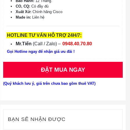
Bảo Hành:
12 Tháng.
CO, CQ:
Có đầy đủ
Xuất Xứ:
Chính hãng Cisco
Made in:
Liên hệ
HOTLINE TƯ VẤN HỖ TRỢ 24H/7:
Mr.Tiến
(Call / Zalo) –
0948.40.70.80
Gọi Hotline ngay để nhận giá ưu đãi !
ĐẶT MUA NGAY
(Quý khách lưu ý, giá trên chưa bao gồm thuế VAT)
BẠN SẼ NHẬN ĐƯỢC