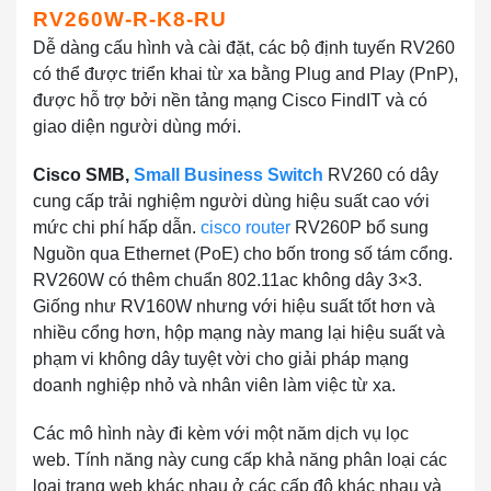
RV260W-R-K8-RU
Dễ dàng cấu hình và cài đặt, các bộ định tuyến RV260
có thể được triển khai từ xa bằng Plug and Play (PnP),
được hỗ trợ bởi nền tảng mạng Cisco FindIT và có
giao diện người dùng mới.
Cisco SMB,
Small Business Switch
RV260 có dây
cung cấp trải nghiệm người dùng hiệu suất cao với
mức chi phí hấp dẫn.
cisco router
RV260P bổ sung
Nguồn qua Ethernet (PoE) cho bốn trong số tám cổng.
RV260W có thêm chuẩn 802.11ac không dây 3×3.
Giống như RV160W nhưng với hiệu suất tốt hơn và
nhiều cổng hơn, hộp mạng này mang lại hiệu suất và
phạm vi không dây tuyệt vời cho giải pháp mạng
doanh nghiệp nhỏ và nhân viên làm việc từ xa.
Các mô hình này đi kèm với một năm dịch vụ lọc
web. Tính năng này cung cấp khả năng phân loại các
loại trang web khác nhau ở các cấp độ khác nhau và