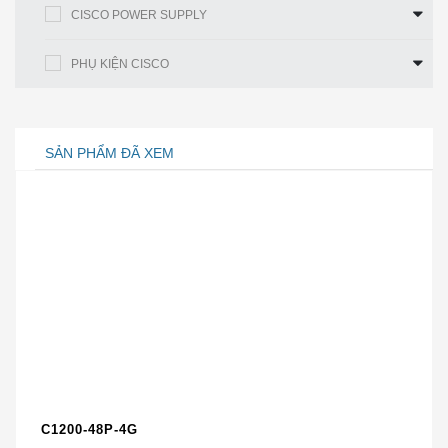
CISCO POWER SUPPLY
Cổng điều
1 cổng RJ-45
khiển
PHỤ KIỆN CISCO
Công tắc
Bật / tắt nguồn
điện
SẢN PHẨM ĐÃ XEM
Loại cáp
Loại 5 trở lên
Đèn LED
Nguồn, VPN, WAN, LAN
Hệ điều
Linux
hành
LAN
VLAN
16
C1200-48P-4G
An ninh
Có, 802.1X