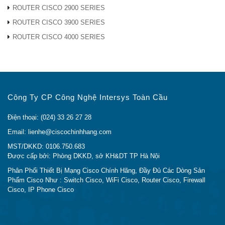
tuyến
● Giao thức thông tin định tuyến (RIP)
ROUTER CISCO 2900 SERIES
v1 và v2
ROUTER CISCO 3900 SERIES
● RIP cho IPv6 (RIPng)
◦ Định tuyến giữa các VLAN
ROUTER CISCO 4000 SERIES
Giao thức
Dịch địa chỉ cổng (PAT), Dịch cổng địa
NAT
chỉ mạng (NAPT)
Chuyển tiếp cổng, NAT một-một, VPN
Công Ty CP Công Nghệ Intersys Toàn Cầu
NAT Traversal, Giao thức khởi tạo phiên
(SIP), ALG, FTP ALG
Điện thoại: (024) 33 26 27 28
Email: lienhe@ciscochinhhang.com
VPN
MST/DKKD: 0106.750.683
Được cấp bởi: Phòng DKKD, sở KH&DT TP Hà Nội
Gateway-to-
20 đường hầm IPsec
gateway
Phân Phối Thiết Bị Mạng Cisco Chính Hãng, Đầy Đủ Các Dòng Sản
Phẩm Cisco Như : Switch Cisco, WiFi Cisco, Router Cisco, Firewall
IPsec VPN
Cisco, IP Phone Cisco
VPN IPsec
20 đường hầm IPsec
từ ứng dụng