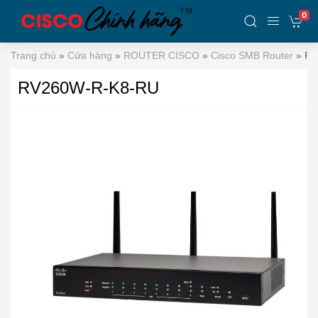
0
Trang chủ
»
Cửa hàng
»
ROUTER CISCO
»
Cisco SMB Router
»
RV
RV260W-R-K8-RU