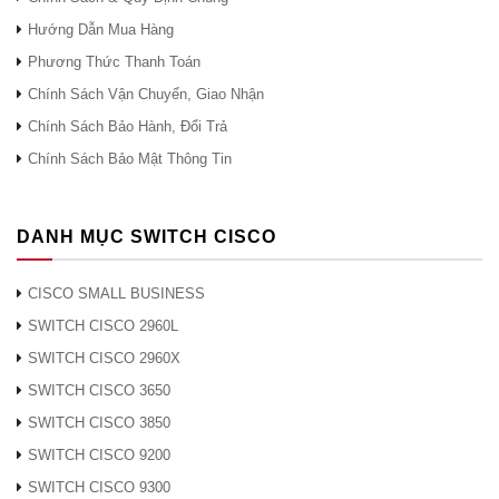
Kiểm soát
Danh sách kiểm soát truy cập IP
Hướng Dẫn Mua Hàng
truy cập
Phương Thức Thanh Toán
Quản lý an
HTTPS, độ phức tạp của tên người dùng
Chính Sách Vận Chuyển, Giao Nhận
toàn
/ mật khẩu
Chính Sách Bảo Hành, Đổi Trả
Chính Sách Bảo Mật Thông Tin
Đặc quyền
Hai cấp độ truy cập: Quản trị viên và
của người
khách
dùng
DANH MỤC SWITCH CISCO
Mạng lưới
CISCO SMALL BUSINESS
SWITCH CISCO 2960L
Giao thức
● Máy chủ giao thức cấu hình máy chủ
mạng
động (DHCP)
SWITCH CISCO 2960X
● Giao thức điểm-điểm qua Ethernet
SWITCH CISCO 3650
(PPPoE)
SWITCH CISCO 3850
● Giao thức đường hầm điểm-điểm
SWITCH CISCO 9200
(PPTP)
◦ Giao thức đường hầm lớp 2 (L2TP)
SWITCH CISCO 9300