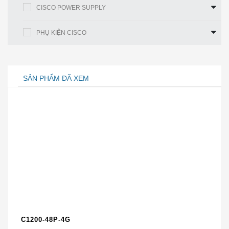
CISCO POWER SUPPLY
hoặc 131 mpps
hoặc 131 mpps
Cisco Nexus 5000
Cisco Nexus 5000
PHỤ KIỆN CISCO
Dòng
Dòng
Công tắc
Cisco Nexus 6000
Cisco Nexus 6000
mẹ của
Dòng
Dòng
Cisco
Cisco Nexus 7000
Cisco Nexus 7000
SẢN PHẨM ĐÃ XEM
Dòng
Dòng
Cisco Nexus 9000
Cisco Nexus 9000
THÔNG SỐ KỸ THUẬT CỦA N2K-C2248TF-E
Đặc điểm kỹ thuật N2K-C2248TF-E
Cisco Nexus 2248TP-E với 48×100 /
1000Base-T + 4x10GE
Kiểu
(bao gồm 8 bộ thu phát vải kéo dài)
Giao
diện
C1200-48P-4G
máy chủ
· 48