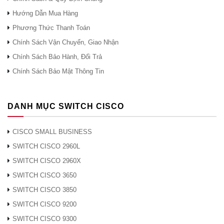
· Đồng: 10 Gigabit Ethernet SFP + cáp
Hướng Dẫn Mua Hàng
đồng Twinax thụ động (SFP-H10GB-CU1M,
Phương Thức Thanh Toán
SFP-H10GB-CU3M và SFP-H10GB-CU5M)
Chính Sách Vận Chuyển, Giao Nhận
và cáp đồng Twinax chủ động (SFP-
Chính Sách Bảo Hành, Đổi Trả
H10GB-ACU7M và SFP-H10GB-ACU10M)
Chính Sách Bảo Mật Thông Tin
· Cáp AOC:
SFP-10G-AOC1M, SFP-10G-AOC2M, SFP-
DANH MỤC SWITCH CISCO
10G-AOC3M, SFP-10G-AOC5M, SFP-10G-
AOC7M, SFP-10G-AOC10M
CISCO SMALL BUSINESS
Loại
· Cáp đột phá AOC: QSFP-4X10G-
giao
SWITCH CISCO 2960L
AOC1M, QSFP-4X10G-AOC2M, QSFP-
diện vải
SWITCH CISCO 2960X
4X10G-AOC3M, QSFP-4X10G-AOC5M,
kéo dài
SWITCH CISCO 3650
QSFP-4X10G-AOC7M, QSFP-4X10G-
vải
AOC10M
SWITCH CISCO 3850
SWITCH CISCO 9200
· Cáp đồng phá: QSFP-4SFP10G-
SWITCH CISCO 9300
CU1M, QSFP-4SFP10G-CU3M, QSFP-