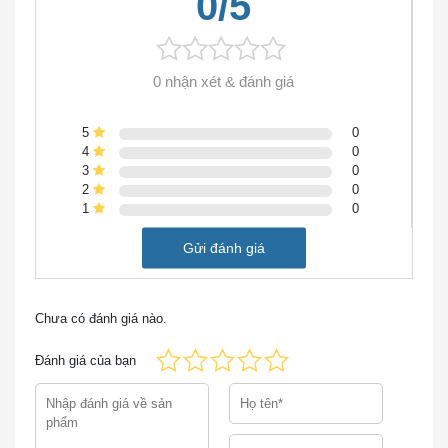
0/5
N2K-C2248TF-E Nexus 2248TP-E with 8 FET, choice
of airflow/power
0 nhận xét & đánh giá
Thông số nhanh của N2K-C2248TF-E
5
0
Bảng các thông số kỹ thuật nhanh của N2K-
4
0
C2248TF-E
3
0
2
0
Mã sản phẩm
N2K-C2248TF-E
1
0
Bó
Bộ thu phát 8 × Vải kéo dài
Gửi đánh giá
Giao diện máy chủ
48
của bộ mở rộng vải
Loại giao diện máy
Cổng 100BASE-T / 1000BASE-
Chưa có đánh giá nào.
chủ của bộ mở
T: đầu nối RJ-45
rộng vải
Đánh giá của bạn
4 × 10 cổng Gigabit dành cho
Giao diện vải kéo
công tắc mẹ dành cho bộ thu
dài vải
phát SFP +