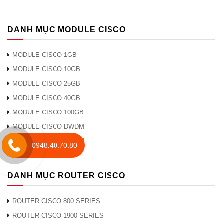
4SFP10G-CU5M, QSFP-4x10G-AC7M và
QSFP-4x10G-AC10M
DANH MỤC MODULE CISCO
· Khoảng cách giữa Cisco Nexus 2000
MODULE CISCO 1GB
Series Fabric Extender và Thiết bị chuyển
mạch Cisco Nexus 5000 hoặc Nexus 6000
MODULE CISCO 10GB
Series: Tối đa 10 km
MODULE CISCO 25GB
MODULE CISCO 40GB
· Khoảng cách giữa Cisco Nexus 2000
MODULE CISCO 100GB
Series Fabric Extender và Cisco Nexus
7000 Series Switch: Lên đến 10 km
MODULE CISCO DWDM
MODULE CISCO CWDM
0948.40.70.80
Tốc độ
· 40 Gbps theo mỗi hướng
vải
(80 Gbps song công)
Đăng ký
DANH MỤC ROUTER CISCO
quá
· 1,2: 1
mức
ROUTER CISCO 800 SERIES
Hiệu
· Chuyển tiếp phần cứng ở 176 Gbps
ROUTER CISCO 1900 SERIES