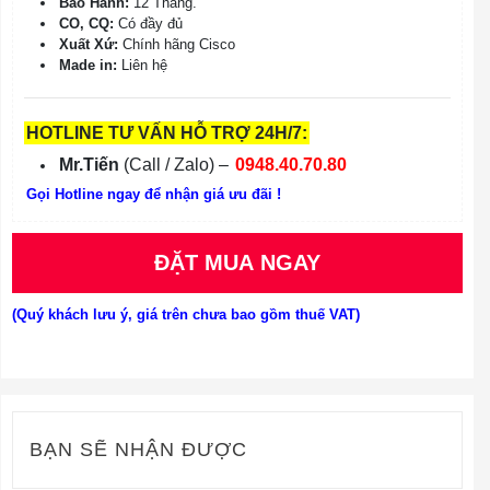
Bảo Hành:
12 Tháng.
CO, CQ:
Có đầy đủ
Xuất Xứ:
Chính hãng Cisco
Made in:
Liên hệ
HOTLINE TƯ VẤN HỖ TRỢ 24H/7:
Mr.Tiến
(Call / Zalo) –
0948.40.70.80
Gọi Hotline ngay để nhận giá ưu đãi !
ĐẶT MUA NGAY
(Quý khách lưu ý, giá trên chưa bao gồm thuế VAT)
BẠN SẼ NHẬN ĐƯỢC