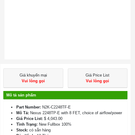
Giá khuyến mại
Giá Price List
Vui lòng gọi
Vui lòng gọi
Mô tả sản phẩm
Part Number:
N2K-C2248TF-E
Mô Tả:
Nexus 2248TP-E with 8 FET, choice of airflow/power
Giá Price List:
$ 4,043.00
Tình Trạng:
New Fullbox 100%
Stock:
có sẵn hàng