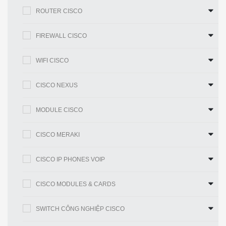
Bó
N / A
kéo dài
ROUTER CISCO
Giao diện
máy chủ
FIREWALL CISCO
48
48
của bộ mở
rộng vải
WIFI CISCO
Loại giao
Cổng 48 ×
Cổng 48 ×
diện máy
100BASE-T /
100BASE-T /
CISCO NEXUS
chủ của bộ
1000BASE-T: đầu
1000BASE-T: đầu
mở rộng vải
nối RJ-45
nối RJ-45
MODULE CISCO
4 × 10 cổng Gigabit
4 × 10 cổng Gigabit
Giao diện
CISCO MERAKI
dành cho công tắc
dành cho công tắc
vải kéo dài
mẹ dành cho bộ thu
mẹ dành cho bộ thu
vải
phát SFP +
phát SFP +
CISCO IP PHONES VOIP
40 Gbps theo mỗi
40 Gbps theo mỗi
CISCO MODULES & CARDS
Tốc độ vải
hướng (80 Gbps
hướng (80 Gbps
song công)
song công)
SWITCH CÔNG NGHIỆP CISCO
Chuyển tiếp phần
Chuyển tiếp phần
Hiệu suất
cứng ở 176 Gbps
cứng ở 176 Gbps