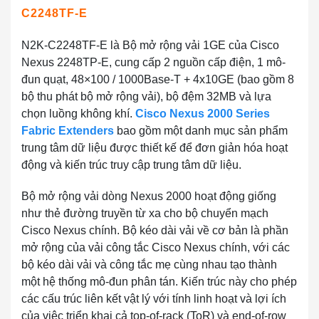
C2248TF-E
N2K-C2248TF-E là Bộ mở rộng vải 1GE của Cisco
Nexus 2248TP-E, cung cấp 2 nguồn cấp điện, 1 mô-
đun quạt, 48×100 / 1000Base-T + 4x10GE (bao gồm 8
bộ thu phát bộ mở rộng vải), bộ đệm 32MB và lựa
chọn luồng không khí.
Cisco Nexus 2000 Series
Fabric Extenders
bao gồm một danh mục sản phẩm
trung tâm dữ liệu được thiết kế để đơn giản hóa hoạt
động và kiến ​​trúc truy cập trung tâm dữ liệu.
Bộ mở rộng vải dòng Nexus 2000 hoạt động giống
như thẻ đường truyền từ xa cho bộ chuyển mạch
Cisco Nexus chính. Bộ kéo dài vải về cơ bản là phần
mở rộng của vải công tắc Cisco Nexus chính, với các
bộ kéo dài vải và công tắc mẹ cùng nhau tạo thành
một hệ thống mô-đun phân tán. Kiến trúc này cho phép
các cấu trúc liên kết vật lý với tính linh hoạt và lợi ích
của việc triển khai cả top-of-rack (ToR) và end-of-row