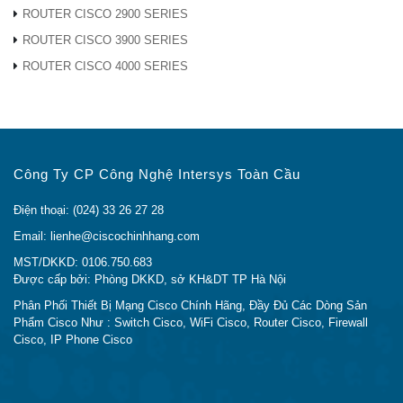
suất
hoặc 131 mpps
ROUTER CISCO 2900 SERIES
· Dòng Cisco Nexus 5000
ROUTER CISCO 3900 SERIES
Công
· Cisco Nexus 6000
ROUTER CISCO 4000 SERIES
tắc mẹ
của
· Dòng Cisco Nexus 7000
Cisco
· Dòng Cisco Nexus 9000
Công Ty CP Công Nghệ Intersys Toàn Cầu
· Bản phát hành phần mềm Cisco NX-
OS 5.1 (3) N (1) 1 (Cisco Nexus 5000
Điện thoại: (024) 33 26 27 28
Series)
Email: lienhe@ciscochinhhang.com
MST/DKKD: 0106.750.683
· Thiết bị chuyển mạch Cisco Nexus
Được cấp bởi: Phòng DKKD, sở KH&DT TP Hà Nội
6000 Series chạy Cisco NX-OS Software
Phần
Phân Phối Thiết Bị Mạng Cisco Chính Hãng, Đầy Đủ Các Dòng Sản
Release 6.0 trở lên
mềm tối
Phẩm Cisco Như : Switch Cisco, WiFi Cisco, Router Cisco, Firewall
Cisco, IP Phone Cisco
thiểu
· Bản phát hành phần mềm Cisco NX-
OS 6.1 (1) trên Cisco Nexus 7000 Series