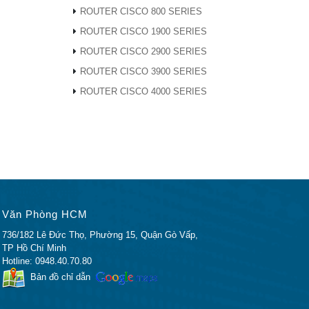
ROUTER CISCO 800 SERIES
ROUTER CISCO 1900 SERIES
ROUTER CISCO 2900 SERIES
ROUTER CISCO 3900 SERIES
FP-
ROUTER CISCO 4000 SERIES
 GLC-
M
Văn Phòng HCM
736/182 Lê Đức Thọ, Phường 15, Quận Gò Vấp,
TP Hồ Chí Minh
FP-10G-
Hotline: 0948.40.70.80
Bản đồ chỉ dẫn
GB-