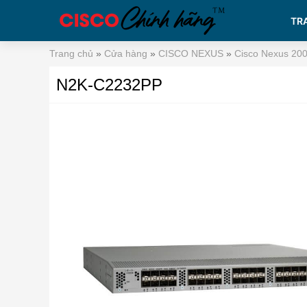
TR
Trang chủ
»
Cửa hàng
»
CISCO NEXUS
»
Cisco Nexus 200
N2K-C2232PP