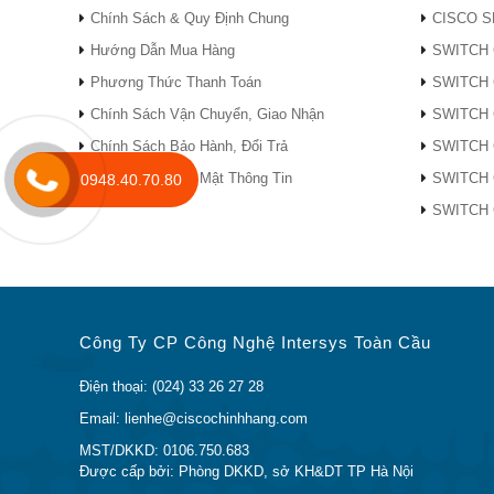
Kiểu
Cisco Nexus 2232PP
Chính Sách & Quy Định Chung
CISCO S
Giao diện máy
Hướng Dẫn Mua Hàng
SWITCH 
chủ của bộ
· 32
Phương Thức Thanh Toán
SWITCH 
mở rộng vải
Chính Sách Vận Chuyển, Giao Nhận
SWITCH 
· Cổng 1/10 Gigabit Ethernet SF
H10GB-CU1M, SFP-H10GB-CU3M
Chính Sách Bảo Hành, Đổi Trả
SWITCH 
ACU10M; SFP + SFP- 10G-SR, SF
Loại giao diện
Chính Sách Bảo Mật Thông Tin
SWITCH 
0948.40.70.80
SX-MM, GLC-LH-SM, SFP-GE-T , 
máy chủ của
SWITCH 
bộ mở rộng
· Cáp AOC:
vải
FP-10G-AOC1M,
SFP-10G-AOC2M, SFP-10G-AOC
Công Ty CP Công Nghệ Intersys Toàn Cầu
Giao diện vải
· số 8
kéo dài vải
Điện thoại: (024) 33 26 27 28
· Sợi quang: Bộ thu phát Cisco
Email: lienhe@ciscochinhhang.com
SR-S, SFP-10G-LR và SFP-10G-L
MST/DKKD: 0106.750.683
Được cấp bởi: Phòng DKKD, sở KH&DT TP Hà Nội
· Đồng: 10 Gigabit Ethernet S