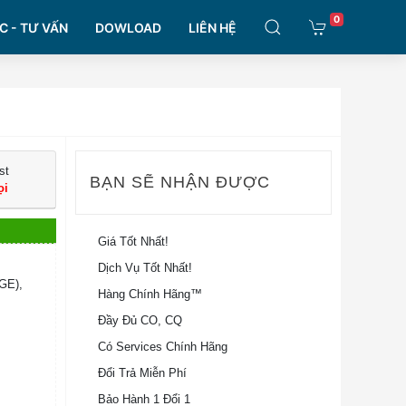
0
C - TƯ VẤN
DOWLOAD
LIÊN HỆ
st
BẠN SẼ NHẬN ĐƯỢC
ọi
Giá Tốt Nhất!
Dịch Vụ Tốt Nhất!
GE),
Hàng Chính Hãng™
Đầy Đủ CO, CQ
Có Services Chính Hãng
Đổi Trả Miễn Phí
Bảo Hành 1 Đổi 1