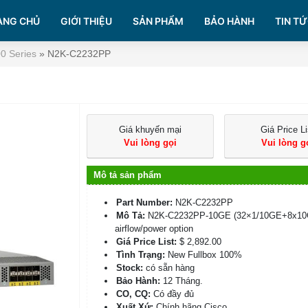
ANG CHỦ
GIỚI THIỆU
SẢN PHẨM
BẢO HÀNH
TIN TỨ
0 Series
»
N2K-C2232PP
Giá khuyến mại
Giá Price Li
Vui lòng gọi
Vui lòng g
Mô tả sản phẩm
Part Number:
N2K-C2232PP
Mô Tả:
N2K-C2232PP-10GE (32×1/10GE+8x10
airflow/power option
Giá Price List:
$ 2,892.00
Tình Trạng:
New Fullbox 100%
Stock:
có sẵn hàng
Bảo Hành:
12 Tháng.
CO, CQ:
Có đầy đủ
Xuất Xứ:
Chính hãng Cisco