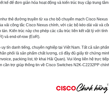
 kế để đơn giản hóa hoạt động và kiến ​​trúc truy cập trung tâ
 như thẻ đường truyền từ xa cho bộ chuyển mạch Cisco Nexus
a vải công tắc Cisco Nexus chính, với các bộ kéo dài vải và cô
. Kiến trúc này cho phép các cấu trúc liên kết vật lý với tính 
ToR) và end-of-row (EoR).
y tín danh tiếng, chuyên nghiệp tại Việt Nam. Tất cả sản phẩ
n phối là sản phẩm chất lượng, có đầy đủ giấy tờ chứng min
oice, packing list, tờ khai Hải Quan). Vui lòng liên hệ trực tiếp
ạn cần trợ giúp thông tin về Cisco Switches N2K-C2232PP chín