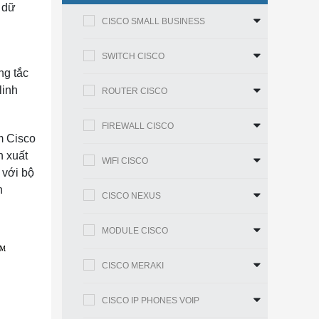
m dữ
CISCO SMALL BUSINESS
SWITCH CISCO
ng tắc
linh
ROUTER CISCO
FIREWALL CISCO
m Cisco
h xuất
WIFI CISCO
 với bộ
h
CISCO NEXUS
MODULE CISCO
CISCO MERAKI
CISCO IP PHONES VOIP