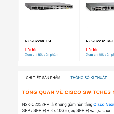
N2K-C2248TP-E
N2K-C2232TM-
Liên hệ
Liên hệ
Xem chi tiết sản phẩm
Xem chi tiết sản 
CHI TIẾT SẢN PHẨM
THÔNG SỐ KĨ THUẬT
TỔNG QUAN VỀ
CISCO SWITCHES 
N2K-C2232PP là Khung gầm nền tảng
Cisco Nex
SFP / SFP +) + 8 x 10GE (req SFP +) và lựa chọn 