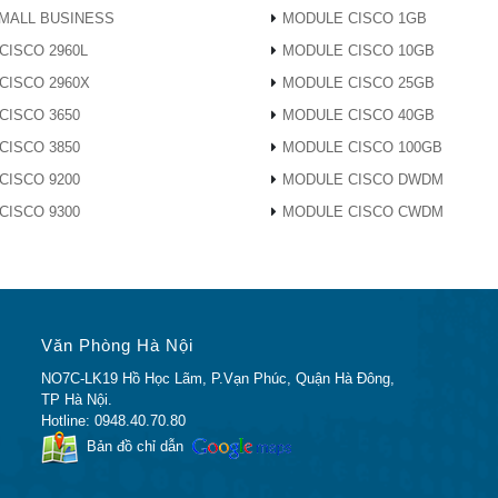
MALL BUSINESS
MODULE CISCO 1GB
CISCO 2960L
MODULE CISCO 10GB
CISCO 2960X
MODULE CISCO 25GB
CISCO 3650
MODULE CISCO 40GB
P / SFP + (bộ thu phát và cáp được hỗ trợ bao gồm Twinax S
, SFP-H10GB-CU5M, SFP-H10GB-ACU7M và SFP-H10GB-
CISCO 3850
MODULE CISCO 100GB
P-10G-SR-S, SFP-10G-LR và SFP-10G-LR-S; và SFP GLC-T,
CISCO 9200
MODULE CISCO DWDM
SFP-GE-S và SFP-GE-L)
CISCO 9300
MODULE CISCO CWDM
3M, SFP-10G-AOC5M, SFP-10G-AOC7M và SFP-10G-AOC10
Văn Phòng Hà Nội
NO7C-LK19 Hồ Học Lãm, P.Vạn Phúc, Quận Hà Đông,
TP Hà Nội.
 Fabric Extender (FET-10G) và quang SFP + (SFP-10G-SR, S
Hotline: 0948.40.70.80
R-S)
Bản đồ chỉ dẫn
FP + cáp đồng Twinax thụ động (SFP-H10GB-CU1M, SFP-H10