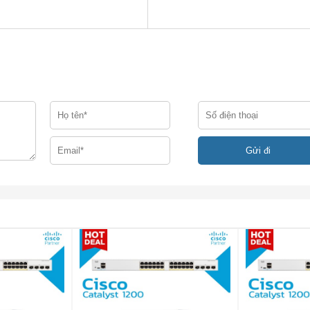
P-10G-AOC7M,
G-AOC10M
o mỗi hướng (song công 160 Gbps)
 phần cứng ở 800Gbps hoặc 595 mpps
hỗ trợ
 5000 Series
 6000 Series
 7000 Series
 9000 Series
 x 44,96 cm
 thống được nạp đầy đủ hai nguồn điện và một khay quạt.)
ng tương tự.
N2K-C2232PP