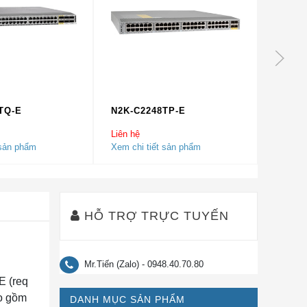
TQ-E
N2K-C2248TP-E
N2K-C
Liên hệ
Liên hệ
 sản phẩm
Xem chi tiết sản phẩm
Xem chi
HỖ TRỢ TRỰC TUYẾN
Mr.Tiến (Zalo) - 0948.40.70.80
E (req
ao gồm
DANH MỤC SẢN PHẨM