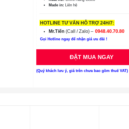
Made in:
Liên hệ
HOTLINE TƯ VẤN HỖ TRỢ 24H/7:
Mr.Tiến
(Call / Zalo) –
0948.40.70.80
Gọi Hotline ngay để nhận giá ưu đãi !
ĐẶT MUA NGAY
(Quý khách lưu ý, giá trên chưa bao gồm thuế VAT)