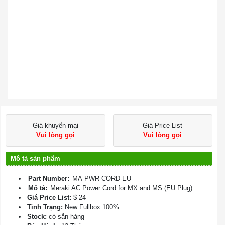
Giá khuyến mại
Giá Price List
Vui lòng gọi
Vui lòng gọi
Mô tả sản phẩm
Part Number:
MA-PWR-CORD-EU
Mô tả:
Meraki AC Power Cord for MX and MS (EU Plug)
Giá Price List:
$ 24
Tình Trạng:
New Fullbox 100%
Stock:
có sẵn hàng