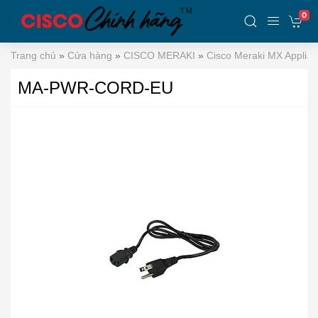
0
Trang chủ
»
Cửa hàng
»
CISCO MERAKI
»
Cisco Meraki MX Applia
MA-PWR-CORD-EU