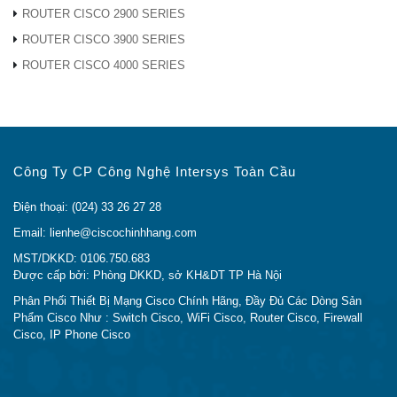
Đ/c: 736/182 Lê Đức Thọ, Phường 15, Quận Gò Vấp,
ROUTER CISCO 2900 SERIES
TP Hồ Chí Minh
ROUTER CISCO 3900 SERIES
ROUTER CISCO 4000 SERIES
Tel: 024 33 26 27 28
Hotline: (Call/Zalo):
0948.40.70.80
Email:
lienhe@ciscochinhhang.com
Công Ty CP Công Nghệ Intersys Toàn Cầu
Điện thoại: (024) 33 26 27 28
Email: lienhe@ciscochinhhang.com
MST/DKKD: 0106.750.683
Được cấp bởi: Phòng DKKD, sở KH&DT TP Hà Nội
Phân Phối Thiết Bị Mạng Cisco Chính Hãng, Đầy Đủ Các Dòng Sản
Phẩm Cisco Như : Switch Cisco, WiFi Cisco, Router Cisco, Firewall
Cisco, IP Phone Cisco