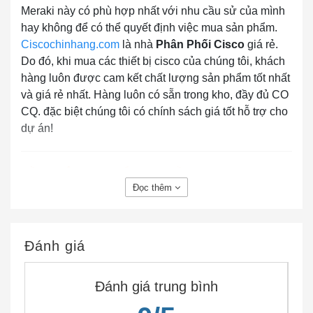
Meraki này có phù hợp nhất với nhu cầu sử của mình
hay không để có thể quyết định việc mua sản phẩm.
Ciscochinhang.com
là nhà
Phân Phối Cisco
giá rẻ.
Do đó, khi mua các thiết bị cisco của chúng tôi, khách
hàng luôn được cam kết chất lượng sản phẩm tốt nhất
và giá rẻ nhất. Hàng luôn có sẵn trong kho, đầy đủ CO
CQ. đặc biệt chúng tôi có chính sách giá tốt hỗ trợ cho
dự án!
CẦN THÔNG TIN BỔ XUNG VỀ MA-PWR-CORD-EU
Đọc thêm
?
Nếu bạn cần thêm bất cứ thông tin nào về sản
phẩm
Cisco MA-PWR-CORD-EU?
Đánh giá
Hãy đặt câu hỏi ở phần
Live Chat
hoặc
Gọi ngay
Hotline
cho chúng tôi để được giải đáp
Đánh giá trung bình
Hoặc bạn có thể gửi email về địa chỉ:
lienhe@ciscochinhhang.com