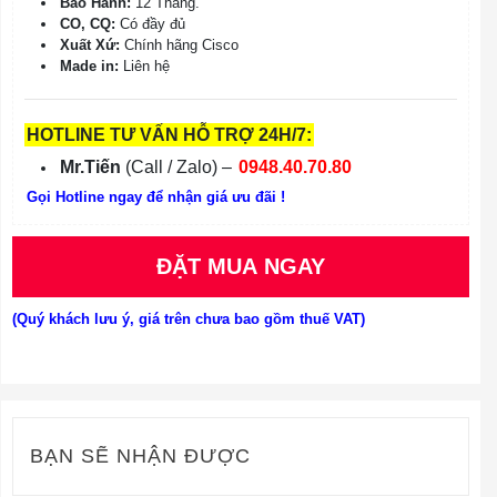
Bảo Hành:
12 Tháng.
CO, CQ:
Có đầy đủ
Xuất Xứ:
Chính hãng Cisco
Made in:
Liên hệ
HOTLINE TƯ VẤN HỖ TRỢ 24H/7:
Mr.Tiến
(Call / Zalo) –
0948.40.70.80
Gọi Hotline ngay để nhận giá ưu đãi !
ĐẶT MUA NGAY
(Quý khách lưu ý, giá trên chưa bao gồm thuế VAT)
BẠN SẼ NHẬN ĐƯỢC