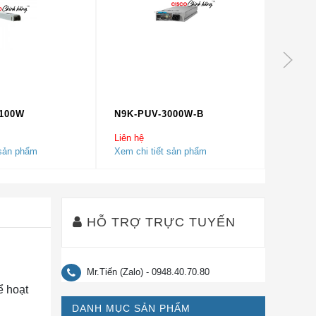
1100W
N9K-PUV-3000W-B
NXA-P
Liên hệ
Liên hệ
 sản phẩm
Xem chi tiết sản phẩm
Xem chi
HỖ TRỢ TRỰC TUYẾN
Mr.Tiến (Zalo) - 0948.40.70.80
ể hoạt
DANH MỤC SẢN PHẨM