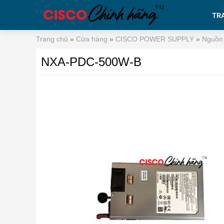
TR
Trang chủ
»
Cửa hàng
»
CISCO POWER SUPPLY
»
Nguồn
NXA-PDC-500W-B