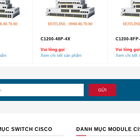
 tất cả các khách hàng
.
Nhằm đem dến cho quý khách hàng một 
i và Sài Gòn Uy Tín Nhất
với giá thành rẻ nhất!
W-B Chính Hãng
tới quý khách với giá thành rẻ nhất Việt N
văn phòng của chúng tôi tại Hà Nội và Sài Gòn.
C1200-48P-4X
C1200-8FP
Vui lòng gọi
Vui lòng gọi
phẩm
Xem chi tiết sản phẩm
Xem chi tiết
ành rẻ nhất Việt Nam.
 đội ngũ nhân sự có hơn 10 năm kinh nghiệm.
hàng chỉ trong 24h.
 bảo hành
MỤC SWITCH CISCO
DANH MỤC MODULE C