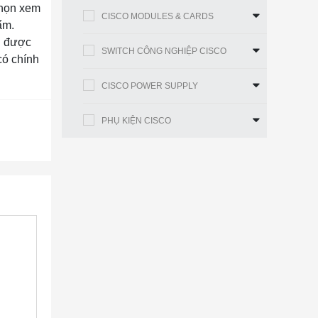
chọn xem
CISCO MODULES & CARDS
ẩm.
ôn được
SWITCH CÔNG NGHIỆP CISCO
ó chính
CISCO POWER SUPPLY
PHỤ KIỆN CISCO
của
Thiết
 thức đầy