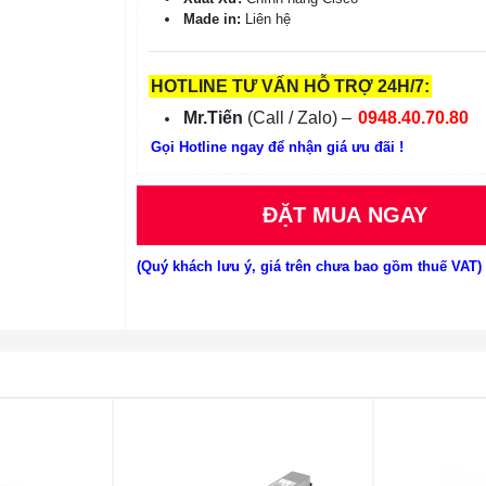
Made in:
Liên hệ
HOTLINE TƯ VẤN HỖ TRỢ 24H/7:
Mr.Tiến
(Call / Zalo) –
0948.40.70.80
Gọi Hotline ngay để nhận giá ưu đãi !
ĐẶT MUA NGAY
(Quý khách lưu ý, giá trên chưa bao gồm thuế VAT)