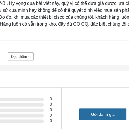
 . Hy vọng qua bài viết này, quý vị có thể đưa giá được lựa 
sử của mình hay không để có thể quyết định việc mua sản ph
. Do đó, khi mua các thiết bị cisco của chúng tôi, khách hàng lu
t. Hàng luôn có sẵn trong kho, đầy đủ CO CQ. đặc biệt chúng tôi c
 ?
Đọc thêm
phẩm
Cisco NXA-PDC-500W-B?
y Hotline
cho chúng tôi để được giải đáp
scochinhhang.com
 NGUỒN GỐC XUẤT XỨ TRÊN THỊ TRƯỜNG
0
0
0
a hàng chính hãng và hàng trôi nổi kém chất lượng nói chung và 
Gửi đánh giá
0
W-B
cũng không phải là ngoại lệ. nếu không được trang bị kiến
0
họn được sản phẩm chính hãng, rõ nguồn gốc xuất xứ.