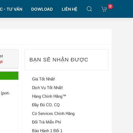
0
C - TƯ VẤN
DOWLOAD
LIÊN HỆ
st
BẠN SẼ NHẬN ĐƯỢC
ọi
Giá Tốt Nhất!
Dịch Vụ Tốt Nhất!
port-
Hàng Chính Hãng™
Đầy Đủ CO, CQ
Có Services Chính Hãng
Đổi Trả Miễn Phí
Bảo Hành 1 Đổi 1