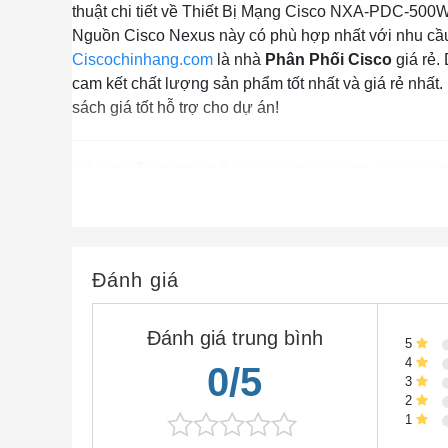
thuật chi tiết về Thiết Bị Mạng Cisco NXA-PDC-500W-B
Nguồn Cisco Nexus này có phù hợp nhất với nhu cầu 
Ciscochinhang.com
là nhà
Phân Phối Cisco
giá rẻ
cam kết chất lượng sản phẩm tốt nhất và giá rẻ nhấ
sách giá tốt hỗ trợ cho dự án!
CẦN THÔNG TIN BỔ XUNG VỀ NXA-PDC-500W-B
Nếu bạn cần thêm bất cứ thông tin nào về sản 
Hãy đặt câu hỏi ở phần
Live Chat
hoặc
Gọi nga
Hoặc bạn có thể gửi email về địa chỉ:
lienhe@ci
Đánh giá
Đánh giá trung bình
CẢNH BÁO VỀ THIẾT BỊ CISCO KHÔNG RÕ
5
4
0/5
3
Trong xu thế thị trường rối rem thật giả lẫn lộn giữ
2
Bị Mạng Cisco
nói riêng. Sản phẩm
NXA-PDC-500
1
đủ một cách hệ thống thì bạn khó lòng có thể lựa c