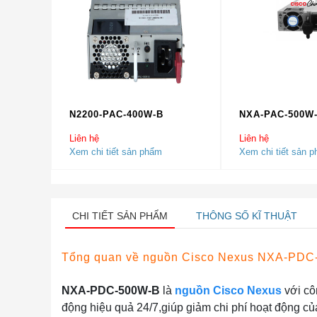
N2200-PAC-400W-B
NXA-PAC-500W
Liên hệ
Liên hệ
Xem chi tiết sản phẩm
Xem chi tiết sản 
CHI TIẾT SẢN PHẨM
THÔNG SỐ KĨ THUẬT
Tổng quan về
nguồn Cisco Nexus NXA-PDC
NXA-PDC-500W-B
là
nguồn Cisco Nexus
với cô
động hiệu quả 24/7,giúp giảm chi phí hoạt động c