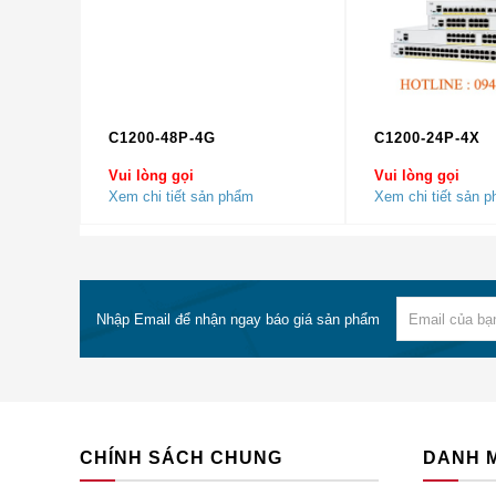
đích đưa các sản phẩm Cisco Chính Hãng tới tay với
phân phối thiết bị mạng
Cisco Chính Hãng tại Hà Nộ
Do đó, Cisco Chính Hãng cam kết
bán NXA-PDC-500
khách có thể đặt hàng online hoặc mua trực tiếp tại 
C1200-48P-4G
C1200-24P-4X
Vui lòng gọi
Vui lòng gọi
BẠN SẼ NHẬN ĐƯỢC
Xem chi tiết sản phẩm
Xem chi tiết sản 
Thiết bị NXA-PDC-500W-B Chính hãng với giá th
Dịch Vụ, Tư vấn Chuyên Nghiệp và Tận Tình.
Hõ Trợ Tư Vấn kỹ thuật hoàn toàn miễn phí của
Giao hàng nhanh trên Toàn Quốc, thời gian giao 
Nhập Email để nhận ngay báo giá sản phẩm
Đổi trả miễn phí trong 7 ngày.
Cho mượn thiết bị tương đương trong quá trình
CAM KẾT CỦA CISCO CHÍNH HÃNG
Hàng Chính Hãng 100%.
CHÍNH SÁCH CHUNG
DANH 
Giá Rẻ Nhất (hoàn tiền nếu có chỗ rẻ hơn)