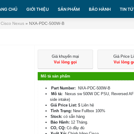
ANG CHỦ
GIỚI THIỆU
SẢN PHẨM
BẢO HÀNH
TIN TỨ
 Cisco Nexus
»
NXA-PDC-500W-B
Giá khuyến mại
Giá Price Li
Vui lòng gọi
Vui lòng g
Mô tả sản phẩm
Part Number:
NXA-PDC-500W-B
Mô tả:
Nexus sw 500W DC PSU, Reversed AF (
side intake)
Giá Price List:
$ Liên hệ
Tình Trạng:
New Fullbox 100%
Stock:
có sẵn hàng
Bảo Hành:
12 Tháng.
CO, CQ:
Có đầy đủ
Xuất Xứ:
Chính hãng Cisco