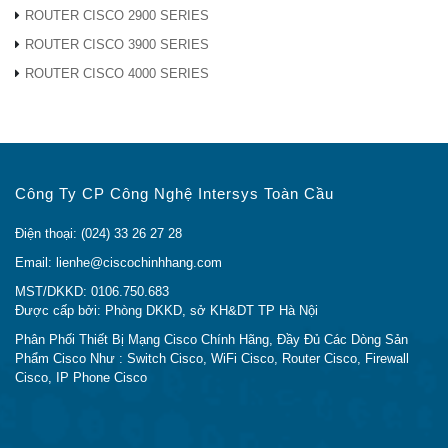
Bạn đang cần tìm địa chỉ Bán ISR4461-AXV/K9
ROUTER CISCO 2900 SERIES
Giá Rẻ Nhất?
ROUTER CISCO 3900 SERIES
Bạn đang cần tìm địa chỉ Bán ISR4461-AXV/K9
ROUTER CISCO 4000 SERIES
Uy Tín tại Hà Nội và Sài Gòn?
Chúng tôi đã tìm hiểu và phân tích rất kỹ nhu cầu của
khách hàng, từ đó website
Cisco Chính Hãng
được ra
đời nhằm mục đích đưa các sản phẩm Cisco Chính
Công Ty CP Công Nghệ Intersys Toàn Cầu
Hãng tới tay với tất cả các khách hàng. Nhằm đem
dến cho quý khách hàng một địa chỉ phân phối thiết bị
Điện thoại: (024) 33 26 27 28
mạng Cisco Chính Hãng tại Hà Nội và Sài Gòn Uy Tín
Email: lienhe@ciscochinhhang.com
Nhất với giá thành rẻ nhất!
MST/DKKD: 0106.750.683
Được cấp bởi: Phòng DKKD, sở KH&DT TP Hà Nội
Do đó, Cisco Chính Hãng cam kết bán ISR4461-
Phân Phối Thiết Bị Mạng Cisco Chính Hãng, Đầy Đủ Các Dòng Sản
AXV/K9 Chính Hãng tới quý khách với giá thành rẻ
Phẩm Cisco Như : Switch Cisco, WiFi Cisco, Router Cisco, Firewall
nhất Việt Nam. Quý khách có thể đặt hàng online hoặc
Cisco, IP Phone Cisco
mua trực tiếp tại văn phòng của chúng tôi tại Hà Nội và
Sài Gòn.