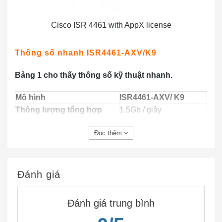
Cisco ISR 4461 with AppX license
Thông số nhanh ISR4461-AXV/K9
Bảng 1 cho thấy thông số kỹ thuật nhanh.
Mô hình
ISR4461-AXV/ K9
Thông lượng tổng hợp
1,5Gb / giây
Tổng số cổng mạng LAN
4
Đọc thêm
hoặc LAN 10/100/1000 trên
bo mạch
Cổng dựa trên RJ-45
4
Các cổng dựa trên SFP
4
Đánh giá
Khe cắm mô-đun dịch vụ
3
nâng cao
Đánh giá trung bình
Khe cắm mô-đun dịch vụ
2
trên toàn thế giới