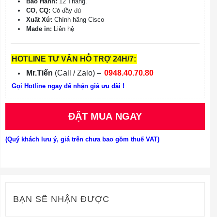
Bảo Hành:
12 Tháng.
CO, CQ:
Có đầy đủ
Xuất Xứ:
Chính hãng Cisco
Made in:
Liên hệ
HOTLINE TƯ VẤN HỖ TRỢ 24H/7:
Mr.Tiến
(Call / Zalo) –
0948.40.70.80
Gọi Hotline ngay để nhận giá ưu đãi !
ĐẶT MUA NGAY
(Quý khách lưu ý, giá trên chưa bao gồm thuế VAT)
BẠN SẼ NHẬN ĐƯỢC