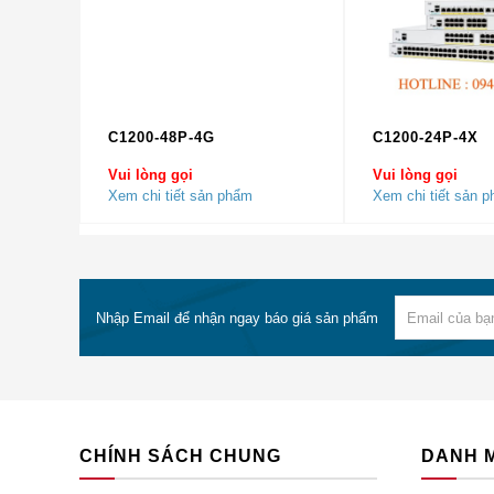
Bảng 2 cho thấy các mô-đun, thẻ, giấy phép và p
Mô hình
Sự miêu tả
L-IE4000-RTU =
Giấy phép DỊCH 
C1200-48P-4G
C1200-24P-4X
Vui lòng gọi
Vui lòng gọi
Xem chi tiết sản phẩm
Xem chi tiết sản 
C1F1PIE4K5K1K9
Cisco ONE Found
C1A1PIE40001K9
Cisco ONE Adva
Nhập Email để nhận ngay báo giá sản phẩm
GLC-SX-MM-RGD
Cisco GLC-SX-
GLC-BX40-UI
Mô-đun 1000BAS
đầu nối LC / PC
CHÍNH SÁCH CHUNG
DANH 