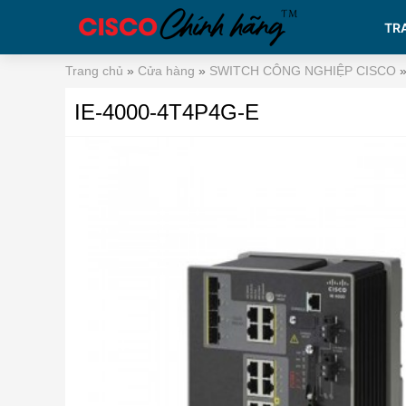
TR
Trang chủ
»
Cửa hàng
»
SWITCH CÔNG NGHIỆP CISCO
IE-4000-4T4P4G-E