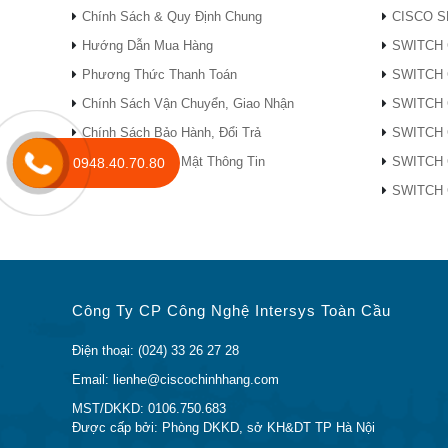
Chính Sách & Quy Định Chung
CISCO S
GLC-TE
Mô-đun thu phát
Hướng Dẫn Mua Hàng
SWITCH 
Phương Thức Thanh Toán
SWITCH 
GLC-ZX-SM
1000BASE-ZX 
Chính Sách Vận Chuyển, Giao Nhận
SWITCH 
Chính Sách Bảo Hành, Đổi Trả
SWITCH 
GLC-BX-U
1000BASE-BX 
Chính Sách Bảo Mật Thông Tin
SWITCH 
0948.40.70.80
SWITCH 
SFP-GE-L
1000BASE-LX /
GLC-ZX-SMD
Mô-đun thu ph
Công Ty CP Công Nghệ Intersys Toàn Cầu
GLC-SX-MMD
Mô-đun thu ph
Điện thoại: (024) 33 26 27 28
Email: lienhe@ciscochinhhang.com
GLC-FE-100EX
100BASE-EX SF
MST/DKKD: 0106.750.683
Được cấp bởi: Phòng DKKD, sở KH&DT TP Hà Nội