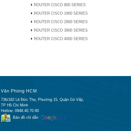
ROUTER CISCO 800 SERIES
ROUTER CISCO 1900 SERIES
ROUTER CISCO 2900 SERIES
ROUTER CISCO 3900 SERIES
ROUTER CISCO 4000 SERIES
Văn Phòng HCM
736/182 Lê Đức Thọ, Phường 15, Quận Gò Vấp,
DOM
TP Hồ Chí Minh
Hotline: 0948.40.70.80
Bản đồ chỉ dẫn