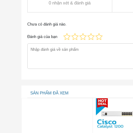
0 nhận xét & đánh giá
⑤
Khe cắm thẻ nhớ flash
Chưa có đánh giá nào.
⑥
Đầu nối nguồn DC-B
Đánh giá của bạn
⑦
Đầu nối nguồn DC-A
⑧
Cổng giao diện điều khiển RJ
⑨
Cổng USB loại B mini (bảng đi
SẢN PHẨM ĐÃ XEM
Sản phẩm được hỗ trợ