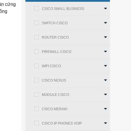
hần cứng
CISCO SMALL BUSINESS
công
SWITCH CISCO
ROUTER CISCO
FIREWALL CISCO
WIFI CISCO
CISCO NEXUS
MODULE CISCO
CISCO MERAKI
CISCO IP PHONES VOIP