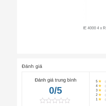
IE 4000 4 x R
Ghi chú:
①
4 cổng đường lên kết hợp GE
Đánh giá
②
4 cổng FE + 4 cổng FE PoE
Đánh giá trung bình
5
③
Đầu nối báo động
4
0/5
3
2
④
Kết nối đất bảo vệ
1