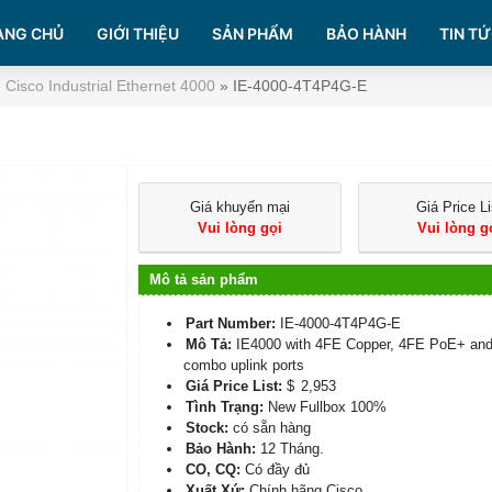
ANG CHỦ
GIỚI THIỆU
SẢN PHẨM
BẢO HÀNH
TIN TỨ
»
Cisco Industrial Ethernet 4000
»
IE-4000-4T4P4G-E
Giá khuyến mại
Giá Price Li
Vui lòng gọi
Vui lòng g
Mô tả sản phẩm
Part Number:
IE-4000-4T4P4G-E
Mô Tả:
IE4000 with 4FE Copper, 4FE PoE+ an
combo uplink ports
Giá Price List:
$
2,953
Tình Trạng:
New Fullbox 100%
Stock:
có sẵn hàng
Bảo Hành:
12 Tháng.
CO, CQ:
Có đầy đủ
Xuất Xứ:
Chính hãng Cisco