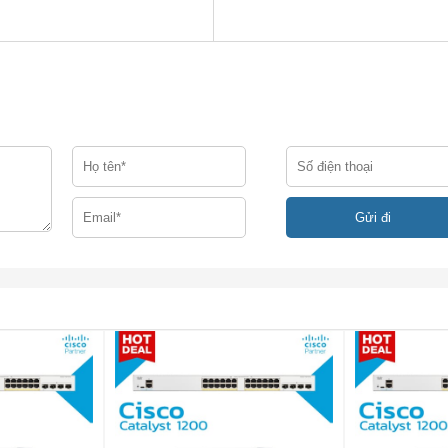
-45
ều khiển) (Sử dụng tuốc nơ vít để tháo nắp cổng và truy cập cổ