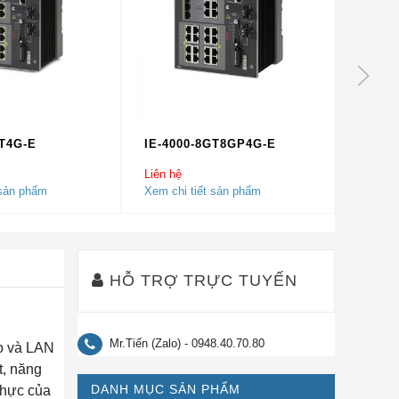
GT4G-E
IE-4000-8GT8GP4G-E
IE-40
Liên hệ
Liên hệ
 sản phẩm
Xem chi tiết sản phẩm
Xem chi
HỖ TRỢ TRỰC TUYẾN
Mr.Tiến (Zalo) - 0948.40.70.80
o và LAN
t, năng
DANH MỤC SẢN PHẨM
thực của