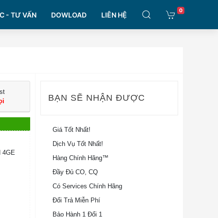
0
C - TƯ VẤN
DOWLOAD
LIÊN HỆ
st
BẠN SẼ NHẬN ĐƯỢC
ọi
Giá Tốt Nhất!
Dịch Vụ Tốt Nhất!
d 4GE
Hàng Chính Hãng™
Đầy Đủ CO, CQ
Có Services Chính Hãng
Đổi Trả Miễn Phí
Bảo Hành 1 Đổi 1