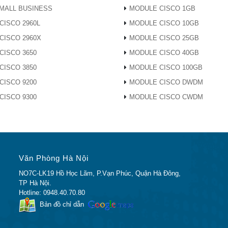
MALL BUSINESS
MODULE CISCO 1GB
 SFP 1000BASE-T cho dây đồng loại 5
CISCO 2960L
MODULE CISCO 10GB
CISCO 2960X
MODULE CISCO 25GB
SFP
CISCO 3650
MODULE CISCO 40GB
CISCO 3850
MODULE CISCO 100GB
SFP, 1310NM
CISCO 9200
MODULE CISCO DWDM
CISCO 9300
MODULE CISCO CWDM
 LH SFP (DOM)
át Cisco GLC-ZX-SMD 1000BASE-ZX SFP, SMF, 1550nm, DOM
Văn Phòng Hà Nội
NO7C-LK19 Hồ Học Lãm, P.Vạn Phúc, Quận Hà Đông,
át SFP của Cisco GLC-SX-MMD 1000BASE-SX, MMF, 850nm, 
TP Hà Nội.
Hotline: 0948.40.70.80
Bản đồ chỉ dẫn
P (40 km)