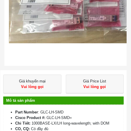
Giá khuyến mại
Giá Price List
Vui lòng gọi
Vui lòng gọi
Mô tả sản phẩm
Part Number
: GLC-LH-SMD
Cisco Product #:
GLC-LH-SMD=
Chi Tiết:
1000BASE-LX/LH long-wavelength; with DOM
CO, CQ:
Có đầy đủ