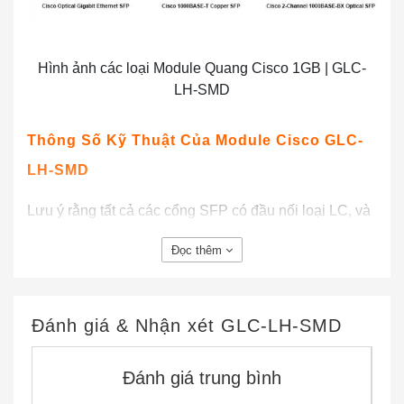
Hình ảnh các loại Module Quang Cisco 1GB | GLC-
LH-SMD
Thông Số Kỹ Thuật Của Module Cisco GLC-
LH-SMD
Lưu ý rằng tất cả các cổng SFP có đầu nối loại LC, và
khoảng cách cáp tối thiểu cho tất cả các SFP được liệt
Đọc thêm
kê (sợi đa mode và sợi đơn mode) là 6,5 feet (2 m).
SFP Port Cable Thông số kỹ thuật
Đánh giá & Nhận xét
GLC-LH-SMD
Core
Modal
Wavelength
Fiber
Operat
Product
Size
Bandwidth
(nm)
Type
Distanc
Đánh giá trung bình
*
***
(μm)
(MHz
Km)
1000BASE-