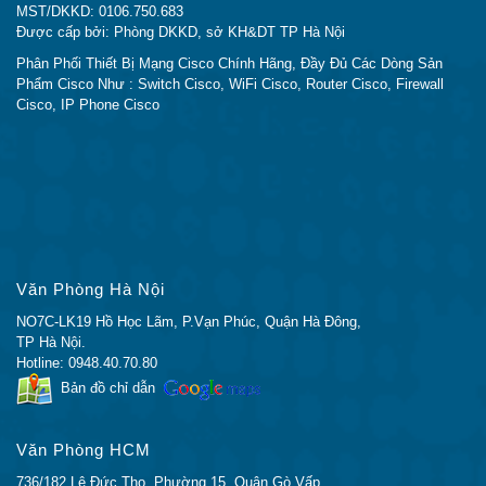
CQ Cấp Trực Tiếp Cho End User
MST/DKKD: 0106.750.683
Có Thể Check Serial trên trang chủ Cisco
Được cấp bởi: Phòng DKKD, sở KH&DT TP Hà Nội
Giao Hàng siêu tốc trong 24 giờ
Phân Phối Thiết Bị Mạng Cisco Chính Hãng, Đầy Đủ Các Dòng Sản
Giao hàng tận nơi trên toàn quốc
Phẩm Cisco Như : Switch Cisco, WiFi Cisco, Router Cisco, Firewall
Cisco, IP Phone Cisco
KHÁCH HÀNG VÀ NHỮNG DỰ ÁN ĐÃ TRIỂN
KHAI
Các sản phẩm Module Cisco được chúng tôi phân
phối trên Toàn Quốc. Các sản phẩm của chúng tôi đã
được tin tưởng và sử dụng tại hầu hết tất các trung
tâm dữ liệu hàng đầu trong nước như:
VNPT,
Văn Phòng Hà Nội
VINAPHONE, MOBIPHONE, VTC, VTV, FPT,
NO7C-LK19 Hồ Học Lãm, P.Vạn Phúc, Quận Hà Đông,
VDC, VINASAT, Cảng Hàng Không Nội Bài, Ngân
TP Hà Nội.
Hàng An Bình, Ngân Hàng VIETCOMBANK, Ngân
Hotline: 0948.40.70.80
Hàng TECHCOMBANK, Ngân Hàng AGRIBANK,
Bản đồ chỉ dẫn
Ngân Hàng PVCOMBANK…
Văn Phòng HCM
Sản phẩm của chúng tôi còn được các đối tác tin
736/182 Lê Đức Thọ, Phường 15, Quận Gò Vấp,
tưởng và đưa vào sử dụng tại các cơ quan của chính