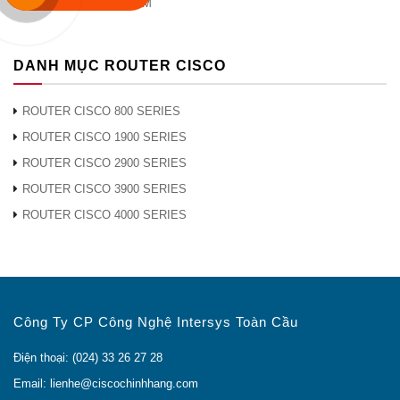
MODULE CISCO CWDM
Thiết bị GLC-LH-SMD Chính hãng với giá thành
rẻ nhất Việt Nam.
Dịch Vụ, Tư vấn Chuyên Nghiệp và Tận Tình.
DANH MỤC ROUTER CISCO
Hõ Trợ Tư Vấn kỹ thuật hoàn toàn miễn phí của
đội ngũ nhân sự có hơn 10 năm kinh nghiệm.
ROUTER CISCO 800 SERIES
Giao hàng nhanh trên Toàn Quốc, thời gian giao
ROUTER CISCO 1900 SERIES
hàng chỉ trong 24h.
ROUTER CISCO 2900 SERIES
Đổi trả miễn phí trong 7 ngày.
Cho mượn thiết bị tương đương trong quá trình
ROUTER CISCO 3900 SERIES
bảo hành
ROUTER CISCO 4000 SERIES
CAM KẾT CỦA CISCO CHÍNH HÃNG
Hàng Chính Hãng 100%.
Giá Rẻ Nhất (hoàn tiền nếu có chỗ rẻ hơn)
Đổi trả miễn phí trong 7 ngày
Công Ty CP Công Nghệ Intersys Toàn Cầu
Bảo Hành 12 Tháng
Điện thoại: (024) 33 26 27 28
Bảo Hành Chính Hãng
Đầy Đủ CO, CQ (Bản Gốc)
Email: lienhe@ciscochinhhang.com