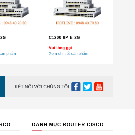
-2G
C1200-8P-E-2G
ng gian,
Vui lòng gọi
 sản phẩm
Xem chi tiết sản phẩm
hông
 toàn,
g tải.
KẾT NỐI VỚI CHÚNG TÔI
g bộ
g nóng
iảm
ISCO
DANH MỤC ROUTER CISCO