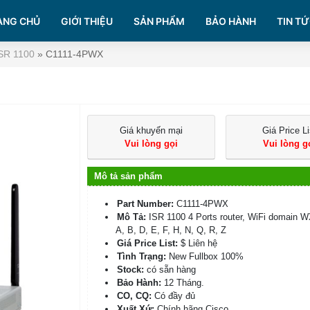
ANG CHỦ
GIỚI THIỆU
SẢN PHẨM
BẢO HÀNH
TIN TỨ
ISR 1100
»
C1111-4PWX
Giá khuyến mại
Giá Price Li
Vui lòng gọi
Vui lòng g
Mô tả sản phẩm
Part Number:
C1111-4PWX
Mô Tả:
ISR 1100 4 Ports router, WiFi domain W
A, B, D, E, F, H, N, Q, R, Z
Giá Price List:
$ Liên hệ
Tình Trạng:
New Fullbox 100%
Stock:
có sẵn hàng
Bảo Hành:
12 Tháng.
CO, CQ:
Có đầy đủ
Xuất Xứ:
Chính hãng Cisco