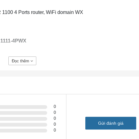
1100 4 Ports router, WiFi domain WX
 C1111-4PWX
C1111-4PWX
Đọc thêm
1
1
N / A
N / A
2X2 MIMO
4
0
0
2
0
1
Gửi đánh giá
0
Đúng
0