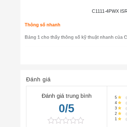
C1111-4PWX ISR 
Thông số nhanh
Bảng 1 cho thấy thông số kỹ thuật nhanh của
Mô hình
GE
Kết hợp GE / SFP
ADSL2 / VDSL2 +
Đánh giá
LTE nâng cao (CAT6)
802.11ac
Đánh giá trung bình
GE
5
4
PoE
0/5
3
PoE +
2
Tích hợp USB 3.0 AUX / bảng điều khiển
1