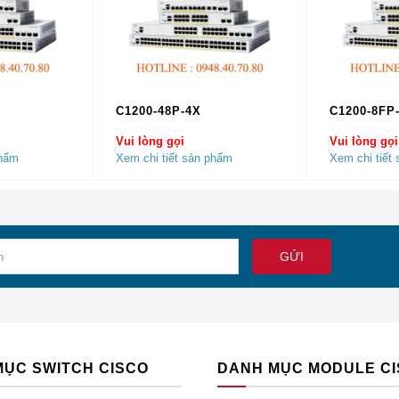
của C1111-4PWX
 năng / mô tả
C1200-48P-4X
C1200-8FP
 thể được triển khai trong nhiều môi trường khác nhau, nơi khô
Vui lòng gọi
Vui lòng gọi
hiệt và tiêu thụ điện năng thấp là những yếu tố quan trọng.
phẩm
Xem chi tiết sản phẩm
Xem chi tiết
ệu suất cao cho phép khách hàng tận dụng tốc độ mạng băng t
trong khi chạy các dịch vụ dữ liệu, thoại, video và không dây an
thời.
t nối WAN dự phòng để bảo vệ chuyển đổi dự phòng và cân bằn
c giao thức chuyển đổi dự phòng động như Giao thức dự phòn
 tuyến ảo (VRRP; RFC 2338), Giao thức bộ định tuyến dự phòn
P) và HSRP đa nhóm (MHSRP).
định tuyến có thể chạy nhiều dịch vụ đồng thời với hiệu suất g
MỤC SWITCH CISCO
DANH MỤC MODULE C
.