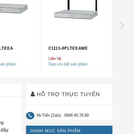
MLTEEA
C1113-8PLTEEAWE
C1116
Liên hệ
Liên hệ
 sản phẩm
Xem chi tiết sản phẩm
Xem chi
HỖ TRỢ TRỰC TUYẾN
Mr.Tiến (Zalo) - 0948.40.70.80
ợp
 dây
DANH MỤC SẢN PHẨM