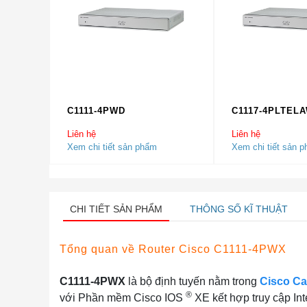
C1111-4PWD
C1117-4PLTEL
Liên hệ
Liên hệ
Xem chi tiết sản phẩm
Xem chi tiết sản 
CHI TIẾT SẢN PHẨM
THÔNG SỐ KĨ THUẬT
Tổng quan về Router Cisco C1111-4PWX
C1111-4PWX
là bộ định tuyến nằm trong
Cisco Ca
®
với Phần mềm Cisco IOS
XE kết hợp truy cập Int