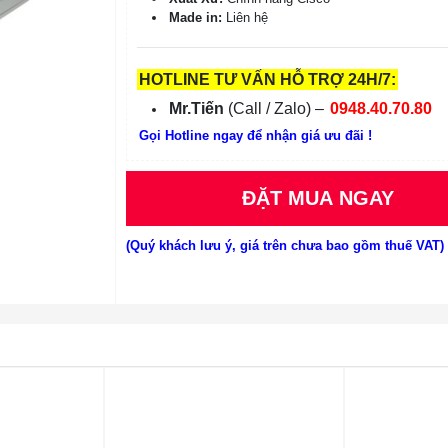
Made in:
Liên hệ
HOTLINE TƯ VẤN HỖ TRỢ 24H/7:
Mr.Tiến
(Call / Zalo) –
0948.40.70.80
Gọi Hotline ngay để nhận giá ưu đãi !
ĐẶT MUA NGAY
(Quý khách lưu ý, giá trên chưa bao gồm thuế VAT)