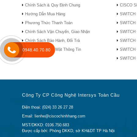
● Bả
Chính Sách & Quy Định Chung
CISCO S
Hướng Dẫn Mua Hàng
SWITCH 
● Bả
cao 
Phương Thức Thanh Toán
SWITCH 
Chính Sách Vận Chuyển, Giao Nhận
SWITCH 
● VP
Chính Sách Bảo Hành, Đổi Trả
SWITCH 
● Ki
Chính Sách Bảo Mật Thông Tin
SWITCH 
0948.40.70.80
dung
SWITCH 
năng 
Giảm thiểu rủi ro với bảo mật đa cấp
● Ch
● Tă
Công Ty CP Công Nghệ Intersys Toàn Cầu
● Hệ
Điện thoại: (024) 33 26 27 28
phần
Email: lienhe@ciscochinhhang.com
● Ph
MST/DKKD: 0106.750.683
Được cấp bởi: Phòng DKKD, sở KH&DT TP Hà Nội
mã h