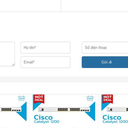
 C1111-4PWX
c và mặt sau của C1111-4PWX