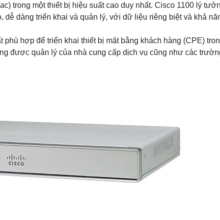
 trong một thiết bị hiệu suất cao duy nhất. Cisco 1100 lý tưở
dễ dàng triển khai và quản lý, với dữ liệu riêng biệt và khả nă
ất phù hợp để triển khai thiết bị mặt bằng khách hàng (CPE) tro
ờng được quản lý của nhà cung cấp dịch vụ cũng như các trườ