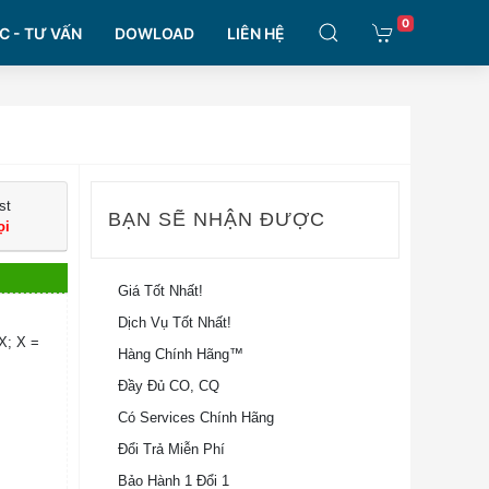
0
C - TƯ VẤN
DOWLOAD
LIÊN HỆ
st
BẠN SẼ NHẬN ĐƯỢC
ọi
Giá Tốt Nhất!
Dịch Vụ Tốt Nhất!
X; X =
Hàng Chính Hãng™
Đầy Đủ CO, CQ
Có Services Chính Hãng
Đổi Trả Miễn Phí
Bảo Hành 1 Đổi 1