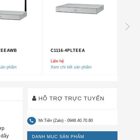
LTEEAWB
C1116-4PLTEEA
C1111
Liên hệ
Liên hệ
 sản phẩm
Xem chi tiết sản phẩm
Xem chi
HỖ TRỢ TRỰC TUYẾN
Mr.Tiến (Zalo) - 0948.40.70.80
ợp
 dây
DANH MỤC SẢN PHẨM