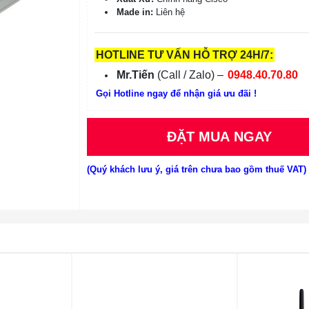
Made in:
Liên hệ
HOTLINE TƯ VẤN HỖ TRỢ 24H/7:
Mr.Tiến
(Call / Zalo) –
0948.40.70.80
Gọi Hotline ngay để nhận giá ưu đãi !
ĐẶT MUA NGAY
(Quý khách lưu ý, giá trên chưa bao gồm thuế VAT)