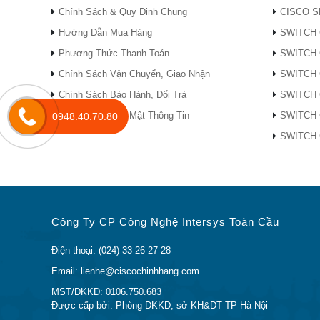
Chính Sách & Quy Định Chung
CISCO S
(HS
Hướng Dẫn Mua Hàng
SWITCH 
● B
Phương Thức Thanh Toán
SWITCH 
Mức hiệu suất ứng dụng cao, nhất quán
thiể
Chính Sách Vận Chuyển, Giao Nhận
SWITCH 
● B
Chính Sách Bảo Hành, Đổi Trả
SWITCH 
Chính Sách Bảo Mật Thông Tin
SWITCH 
0948.40.70.80
● B
độ 
SWITCH 
● V
● K
thô
Công Ty CP Công Nghệ Intersys Toàn Cầu
năn
Giảm thiểu rủi ro với bảo mật đa cấp
Điện thoại: (024) 33 26 27 28
● C
Email: lienhe@ciscochinhhang.com
MST/DKKD: 0106.750.683
● T
Được cấp bởi: Phòng DKKD, sở KH&DT TP Hà Nội