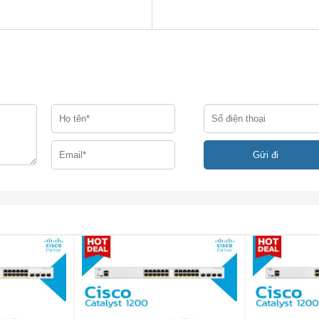
1,75 x 12,7 x 9,03 inch.
(42 x 323 x 230mm) (bao gồm chân cao su)
5,5 Lbs. (2,5 kg) tối đa
 C1111-8PWN