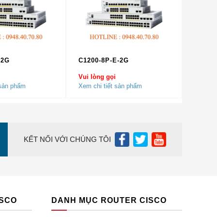
-2G
C1200-8P-E-2G
Vui lòng gọi
 sản phẩm
Xem chi tiết sản phẩm
hông
g.
KẾT NỐI VỚI CHÚNG TÔI
thông
n toàn,
ng tải.
ISCO
DANH MỤC ROUTER CISCO
ng bộ
ng nóng