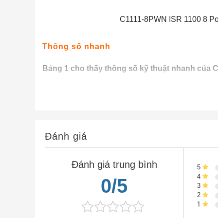
C1111-8PWN ISR 1100 8 Port
Thông số nhanh
Bảng 1 cho thấy thông số kỹ thuật nhanh của
Mô hình
GE
Kết hợp GE / SFP
ADSL2 / VDSL2 +
Đánh giá
LTE nâng cao (CAT6)
802.11ac
Đánh giá trung bình
5
GE
4
0/5
PoE
3
2
PoE +
1
Tích hợp USB 3.0 AUX / bảng điều khiển