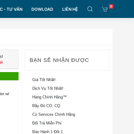
0
C - TƯ VẤN
DOWLOAD
LIÊN HỆ
st
BẠN SẼ NHẬN ĐƯỢC
ọi
Giá Tốt Nhất!
Dịch Vụ Tốt Nhất!
ter w/
Hàng Chính Hãng™
Đầy Đủ CO, CQ
Có Services Chính Hãng
Đổi Trả Miễn Phí
Bảo Hành 1 Đổi 1