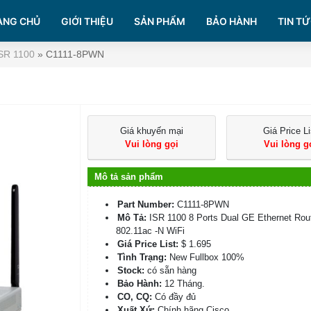
ANG CHỦ
GIỚI THIỆU
SẢN PHẨM
BẢO HÀNH
TIN TỨ
ISR 1100
»
C1111-8PWN
Giá khuyến mại
Giá Price Li
Vui lòng gọi
Vui lòng g
Mô tả sản phẩm
Part Number:
C1111-8PWN
Mô Tả:
ISR 1100 8 Ports Dual GE Ethernet Rou
802.11ac -N WiFi
Giá Price List:
$ 1.695
Tình Trạng:
New Fullbox 100%
Stock:
có sẵn hàng
Bảo Hành:
12 Tháng.
CO, CQ:
Có đầy đủ
Xuất Xứ:
Chính hãng Cisco