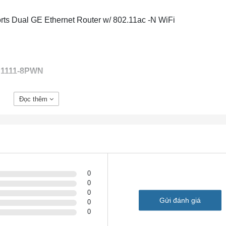
s Dual GE Ethernet Router w/ 802.11ac -N WiFi
 C1111-8PWN
C1111-8PWN
Đọc thêm
1
1
N / A
N / A
2X2 MIMO
0
số 8
0
4
0
Gửi đánh giá
0
2
0
Đúng