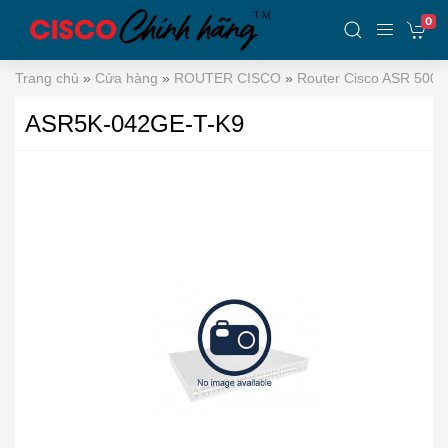
0
Trang chủ
»
Cửa hàng
»
ROUTER CISCO
»
Router Cisco ASR 5000
ASR5K-042GE-T-K9