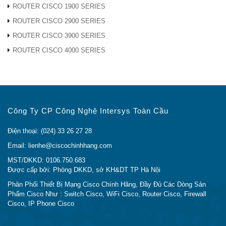
Hồ Chí Minh
ROUTER CISCO 1900 SERIES
ROUTER CISCO 2900 SERIES
Tel: 024 33 26 27 28
ROUTER CISCO 3900 SERIES
Hotline: (Call/Zalo):
0948.40.70.80
Email:
lienhe@ciscochinhhang.com
ROUTER CISCO 4000 SERIES
Công Ty CP Công Nghệ Intersys Toàn Cầu
Điện thoại: (024) 33 26 27 28
Email: lienhe@ciscochinhhang.com
MST/DKKD: 0106.750.683
Được cấp bởi: Phòng DKKD, sở KH&DT TP Hà Nội
Phân Phối Thiết Bị Mạng Cisco Chính Hãng, Đầy Đủ Các Dòng Sản
Phẩm Cisco Như : Switch Cisco, WiFi Cisco, Router Cisco, Firewall
Cisco, IP Phone Cisco