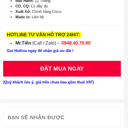
Bảo Hành:
12 Tháng.
CO, CQ:
Có đầy đủ
Xuất Xứ:
Chính hãng Cisco
Made in:
Liên hệ
HOTLINE TƯ VẤN HỖ TRỢ 24H/7:
Mr.Tiến
(Call / Zalo) –
0948.40.70.80
Gọi Hotline ngay để nhận giá ưu đãi !
ĐẶT MUA NGAY
(Quý khách lưu ý, giá trên chưa bao gồm thuế VAT)
BẠN SẼ NHẬN ĐƯỢC