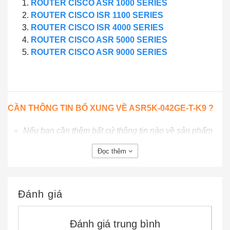
ROUTER CISCO ASR 1000 SERIES
ROUTER CISCO ISR 1100 SERIES
ROUTER CISCO ISR 4000 SERIES
ROUTER CISCO ASR 5000 SERIES
ROUTER CISCO ASR 9000 SERIES
CẦN THÔNG TIN BỔ XUNG VỀ ASR5K-042GE-T-K9 ?
Nếu bạn cần thêm bất cứ thông tin nào về sản phẩm
Cisco ASR5K-042GE-T-K9 ?
Đọc thêm
Hãy đặt câu hỏi ở phần
Live Chat
hoặc
Gọi ngay
Hotline
cho chúng tôi để được giải đáp
Hoặc bạn có thể gửi email về địa chỉ:
lienhe@ciscochinhhang.com
Đánh giá
Đánh giá trung bình