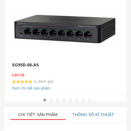
SG95D-08-AS
Liên hệ
1
5.00
1
trên 5
Xem chi tiết sản phẩm
dựa trên
đánh giá
CHI TIẾT SẢN PHẨM
THÔNG SỐ KĨ THUẬT