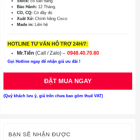
Stock:
có sẵn hàng
Bảo Hành:
12 Tháng.
CO, CQ:
Có đầy đủ
Xuất Xứ:
Chính hãng Cisco
Made in:
Liên hệ
HOTLINE TƯ VẤN HỖ TRỢ 24H/7:
Mr.Tiến
(Call / Zalo) –
0948.40.70.80
Gọi Hotline ngay để nhận giá ưu đãi !
ĐẶT MUA NGAY
(Quý khách lưu ý, giá trên chưa bao gồm thuế VAT)
BẠN SẼ NHẬN ĐƯỢC