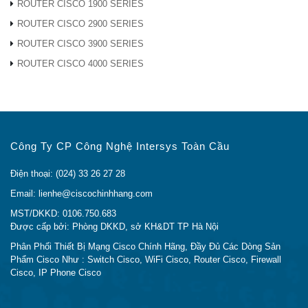
ROUTER CISCO 1900 SERIES
Ciscochinhang.com
là nhà
Phân Phối Cisco
giá rẻ.
Do đó, khi mua các thiết bị cisco của chúng tôi, khách
ROUTER CISCO 2900 SERIES
hàng luôn được cam kết chất lượng sản phẩm tốt nhất
ROUTER CISCO 3900 SERIES
và giá rẻ nhất. Hàng luôn có sẵn trong kho, đầy đủ CO
ROUTER CISCO 4000 SERIES
CQ. đặc biệt chúng tôi có chính sách giá tốt hỗ trợ cho
dự án!
CẦN THÔNG TIN BỔ XUNG VỀ AIR-AP1562I-B-K9
Công Ty CP Công Nghệ Intersys Toàn Cầu
?
Điện thoại: (024) 33 26 27 28
Nếu bạn cần thêm bất cứ thông tin nào về sản
Email: lienhe@ciscochinhhang.com
phẩm
Cisco AIR-AP1562I-B-K9 ?
Hãy đặt câu hỏi ở phần
Live Chat
hoặc
Gọi ngay
MST/DKKD: 0106.750.683
Được cấp bởi: Phòng DKKD, sở KH&DT TP Hà Nội
Hotline
cho chúng tôi để được giải đáp
Hoặc bạn có thể gửi email về địa chỉ:
Phân Phối Thiết Bị Mạng Cisco Chính Hãng, Đầy Đủ Các Dòng Sản
Phẩm Cisco Như : Switch Cisco, WiFi Cisco, Router Cisco, Firewall
lienhe@ciscochinhhang.com
Cisco, IP Phone Cisco