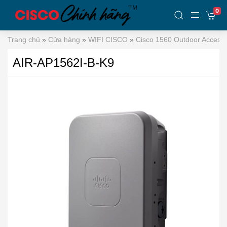
0
Trang chủ
»
Cửa hàng
»
WIFI CISCO
»
Cisco 1560 Outdoor Access 
AIR-AP1562I-B-K9