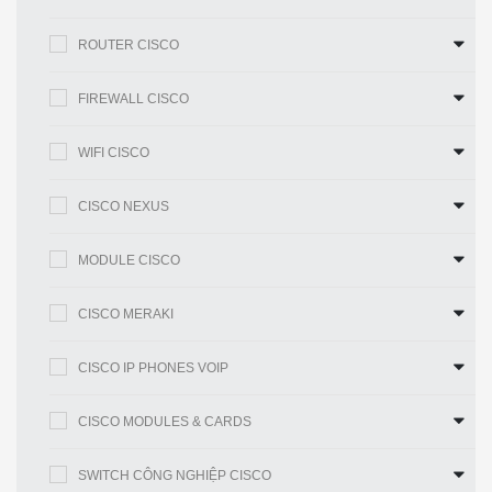
· LED nhiều màu
ROUTER CISCO
· Đầu vào nguồn DC
FIREWALL CISCO
· Nút reset
WIFI CISCO
Kích thước
9,0 x 6,8 x 3,9 inch (22,9 x 17,1 x 9,8
(Dài x Rộng x
CISCO NEXUS
cm)
Cao)
Cân nặng
5,6 lb (2,5 kg)
MODULE CISCO
Tính năng và lợi ích
CISCO MERAKI
Bảng 2. Tính năng và lợi ích của AIR-AP1562I-B-K9
CISCO IP PHONES VOIP
Đặc tính
Lợi ích
CISCO MODULES & CARDS
Đài phát
Cung cấp tốc độ dữ liệu lên đến 1,3 Gbps
thanh
với 3 x 3 Nhiều đầu vào, Nhiều đầu ra
SWITCH CÔNG NGHIỆP CISCO
802.11ac