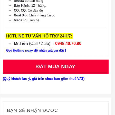
Stock:
có sẵn hàng
Bảo Hành:
12 Tháng.
CO, CQ:
Có đầy đủ
Xuất Xứ:
Chính hãng Cisco
Made in:
Liên hệ
HOTLINE TƯ VẤN HỖ TRỢ 24H/7:
Mr.Tiến
(Call / Zalo) –
0948.40.70.80
Gọi Hotline ngay để nhận giá ưu đãi !
ĐẶT MUA NGAY
(Quý khách lưu ý, giá trên chưa bao gồm thuế VAT)
BẠN SẼ NHẬN ĐƯỢC