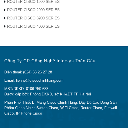
ROUTER CISCO 1900 SERIES
Ciscochinhang.com
là nhà
Phân Phối Cisco
giá rẻ.
Do đó, khi mua các thiết bị cisco của chúng tôi, khách
ROUTER CISCO 2900 SERIES
hàng luôn được cam kết chất lượng sản phẩm tốt nhất
ROUTER CISCO 3900 SERIES
và giá rẻ nhất. Hàng luôn có sẵn trong kho, đầy đủ CO
ROUTER CISCO 4000 SERIES
CQ. đặc biệt chúng tôi có chính sách giá tốt hỗ trợ cho
dự án!
CẦN THÔNG TIN BỔ XUNG VỀ AIR-AP1562D-E-K9
Công Ty CP Công Nghệ Intersys Toàn Cầu
?
Điện thoại: (024) 33 26 27 28
Nếu bạn cần thêm bất cứ thông tin nào về sản
Email: lienhe@ciscochinhhang.com
phẩm
Cisco AIR-AP1562D-E-K9 ?
Hãy đặt câu hỏi ở phần
Live Chat
hoặc
Gọi ngay
MST/DKKD: 0106.750.683
Được cấp bởi: Phòng DKKD, sở KH&DT TP Hà Nội
Hotline
cho chúng tôi để được giải đáp
Hoặc bạn có thể gửi email về địa chỉ:
Phân Phối Thiết Bị Mạng Cisco Chính Hãng, Đầy Đủ Các Dòng Sản
Phẩm Cisco Như : Switch Cisco, WiFi Cisco, Router Cisco, Firewall
lienhe@ciscochinhhang.com
Cisco, IP Phone Cisco