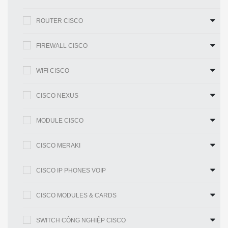
· LED nhiều màu
ROUTER CISCO
· Đầu vào nguồn DC
· Nút reset
FIREWALL CISCO
Kích thước
WIFI CISCO
9,0 x 6,8 x 4,3 inch (22,9 x 17,1 x 10,9
(Dài x Rộng x
cm)
Cao)
CISCO NEXUS
Cân nặng
5,7 lb (2,6 kg)
MODULE CISCO
Tính năng và lợi ích
CISCO MERAKI
Bảng 2. Tính năng và lợi ích của AIR-AP1562D-E-
K9
CISCO IP PHONES VOIP
Đặc tính
Lợi ích
CISCO MODULES & CARDS
Đài phát
Cung cấp tốc độ dữ liệu lên đến 1,3 Gbps
thanh
với 3 x 3 Nhiều đầu vào, Nhiều đầu ra
SWITCH CÔNG NGHIỆP CISCO
802.11ac