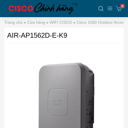
0
Trang chủ
»
Cửa hàng
»
WIFI CISCO
»
Cisco 1560 Outdoor Access 
AIR-AP1562D-E-K9